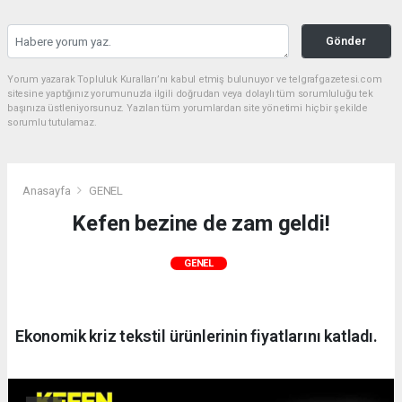
Gönder
Yorum yazarak Topluluk Kuralları’nı kabul etmiş bulunuyor ve telgrafgazetesi.com
sitesine yaptığınız yorumunuzla ilgili doğrudan veya dolaylı tüm sorumluluğu tek
başınıza üstleniyorsunuz. Yazılan tüm yorumlardan site yönetimi hiçbir şekilde
sorumlu tutulamaz.
Anasayfa
GENEL
Kefen bezine de zam geldi!
GENEL
Ekonomik kriz tekstil ürünlerinin fiyatlarını katladı.