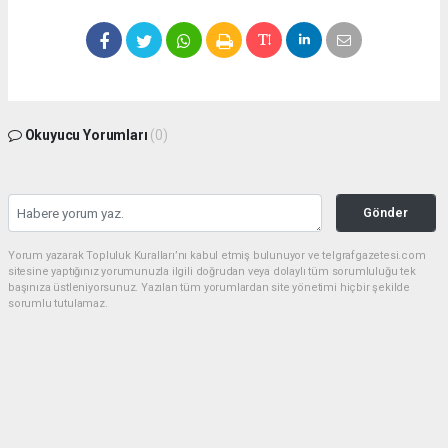
Okuyucu Yorumları
(0)
Gönder
Yorum yazarak Topluluk Kuralları’nı kabul etmiş bulunuyor ve telgrafgazetesi.com
sitesine yaptığınız yorumunuzla ilgili doğrudan veya dolaylı tüm sorumluluğu tek
başınıza üstleniyorsunuz. Yazılan tüm yorumlardan site yönetimi hiçbir şekilde
sorumlu tutulamaz.
haber paketi
haber scripti
haber yazılımı
Tüm hakları saklı tutulmaktadır.Copyright 2026©