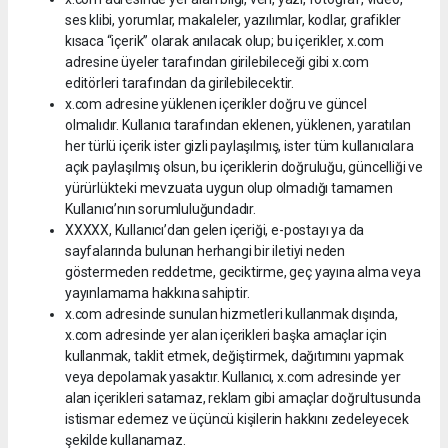
ses klibi, yorumlar, makaleler, yazılımlar, kodlar, grafikler
kısaca “içerik” olarak anılacak olup; bu içerikler, x.com
adresine üyeler tarafından girilebileceği gibi x.com
editörleri tarafından da girilebilecektir.
x.com adresine yüklenen içerikler doğru ve güncel
olmalıdır. Kullanıcı tarafından eklenen, yüklenen, yaratılan
her türlü içerik ister gizli paylaşılmış, ister tüm kullanıcılara
açık paylaşılmış olsun, bu içeriklerin doğruluğu, güncelliği ve
yürürlükteki mevzuata uygun olup olmadığı tamamen
Kullanıcı’nın sorumluluğundadır.
XXXXX, Kullanıcı’dan gelen içeriği, e-postayı ya da
sayfalarında bulunan herhangi bir iletiyi neden
göstermeden reddetme, geciktirme, geç yayına alma veya
yayınlamama hakkına sahiptir.
x.com adresinde sunulan hizmetleri kullanmak dışında,
x.com adresinde yer alan içerikleri başka amaçlar için
kullanmak, taklit etmek, değiştirmek, dağıtımını yapmak
veya depolamak yasaktır. Kullanıcı, x.com adresinde yer
alan içerikleri satamaz, reklam gibi amaçlar doğrultusunda
istismar edemez ve üçüncü kişilerin hakkını zedeleyecek
şekilde kullanamaz.