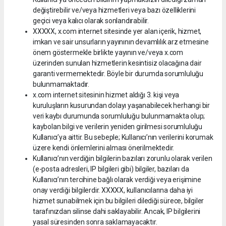
değiştirebilir ve/veya hizmetleri veya bazı özelliklerini
geçici veya kalıcı olarak sonlandırabilir.
XXXXX, x.com internet sitesinde yer alan içerik, hizmet,
imkan ve sair unsurların yayınının devamlılık arz etmesine
önem göstermekle birlikte yayının ve/veya x.com
üzerinden sunulan hizmetlerin kesintisiz olacağına dair
garanti vermemektedir. Böyle bir durumda sorumluluğu
bulunmamaktadır.
x.com internet sitesinin hizmet aldığı 3. kişi veya
kuruluşların kusurundan dolayı yaşanabilecek herhangi bir
veri kaybı durumunda sorumluluğu bulunmamakta olup;
kaybolan bilgi ve verilerin yeniden girilmesi sorumluluğu
Kullanıcı’ya aittir. Bu sebeple; Kullanıcı’nın verilerini korumak
üzere kendi önlemlerini alması önerilmektedir.
Kullanıcı’nın verdiğin bilgilerin bazıları zorunlu olarak verilen
(e-posta adresleri, IP bilgileri gibi) bilgiler, bazıları da
Kullanıcı’nın tercihine bağlı olarak verdiği veya erişimine
onay verdiği bilgilerdir. XXXXX, kullanıcılarına daha iyi
hizmet sunabilmek için bu bilgileri dilediği sürece, bilgiler
tarafınızdan silinse dahi saklayabilir. Ancak, IP bilgilerini
yasal süresinden sonra saklamayacaktır.