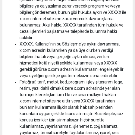
bilgilere ya da yazılıma zarar verecek program ve/veya
bilgiler gönderemez, bunun gibi hukuka aykırı ve XXXXX ile
x.com internet sitesine zarar verecek davranışlarda
bulunamaz. Aksi halde; XXXXX tarafından tüm hukuki ve
cezai işlemleri başlatma ve taleplerde bulunma hakkı
saklıdır.
XXXXX, Kullanıcı’nın bu Sözleşme’ye aykırı davranması,
x.com adresini kullanırken ya da üye olurken verdiği
bilgilerin hatalı veya gerçeğe aykırı olması, verilen
hizmetleri kötü niyetli şekilde kullanması veya XXXXX
gerekli görürse x.com adresini kullanmasını engelleyebilir
veya üyeliğini gerekçe göstermeksizin sona erdirebilir.
Fotoğraf, tarif, metot, kod, program, işleyiş tasarım, logo,
resim, yazı dahil olmak üzere x.com adresinde yer alan
tüm içeriklere ilişkin tüm fikri ve sınai mülkiyet hakları
x.com internet sitesine aittir veya XXXXX tarafından
bunların kullanımına ilişkin olarak hak sahiplerinden
kanunlara uygun şekilde lisans alınmıştır. Bu sebeple; söz
konusu içerikler izin alınmaksızın hiçbir surette
kullanılamaz, yayınlanamaz, işlenemez, çoğaltılamaz,
yayılamaz, temsil suretiyle faydalanılamaz, işaret, ses