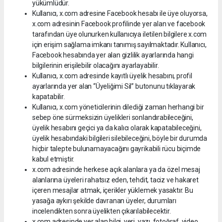
yükümlüdür.
Kullanıcı, x.com adresine Facebook hesabı ile üye oluyorsa,
x.com adresinin Facebook profilinde yer alan ve facebook
tarafından üye olunurken kullanıcıya iletilen bilgilere x.com
için erişim sağlama imkanı tanımış sayılmaktadır. Kullanıcı,
Facebook hesabında yer alan gizlilik ayarlarında hangi
bilgilerinin erişilebilir olacağını ayarlayabilir.
Kullanıcı, x.com adresinde kayıtlı üyelik hesabını, profil
ayarlarında yer alan “Üyeliğimi Sil” butonunu tıklayarak
kapatabilir.
Kullanıcı, x.com yöneticilerinin dilediği zaman herhangi bir
sebep öne sürmeksizin üyelikleri sonlandırabileceğini,
üyelik hesabını geçici ya da kalıcı olarak kapatabileceğini,
üyelik hesabındaki bilgileri silebileceğini, böyle bir durumda
hiçbir talepte bulunamayacağını gayrikabili rücu biçimde
kabul etmiştir.
x.com adresinde herkese açık alanlara ya da özel mesaj
alanlarına üyeleri rahatsız eden, tehdit, taciz ve hakaret
içeren mesajlar atmak, içerikler yüklemek yasaktır. Bu
yasağa aykırı şekilde davranan üyeler, durumları
incelendikten sonra üyelikten çıkarılabilecektir.
x.com adresinde yer alan bilgi, veri, yazı, fotoğraf, video,