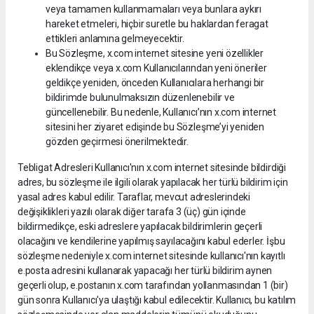
veya tamamen kullanmamaları veya bunlara aykırı
hareket etmeleri, hiçbir suretle bu haklardan feragat
ettikleri anlamına gelmeyecektir.
Bu Sözleşme, x.com internet sitesine yeni özellikler
eklendikçe veya x.com Kullanıcılarından yeni öneriler
geldikçe yeniden, önceden Kullanıcılara herhangi bir
bildirimde bulunulmaksızın düzenlenebilir ve
güncellenebilir. Bu nedenle, Kullanıcı’nın x.com internet
sitesini her ziyaret edişinde bu Sözleşme’yi yeniden
gözden geçirmesi önerilmektedir.
Tebligat Adresleri Kullanıcı'nın x.com internet sitesinde bildirdiği
adres, bu sözleşme ile ilgili olarak yapılacak her türlü bildirim için
yasal adres kabul edilir. Taraflar, mevcut adreslerindeki
değişiklikleri yazılı olarak diğer tarafa 3 (üç) gün içinde
bildirmedikçe, eski adreslere yapılacak bildirimlerin geçerli
olacağını ve kendilerine yapılmış sayılacağını kabul ederler. İşbu
sözleşme nedeniyle x.com internet sitesinde kullanıcı'nın kayıtlı
e.posta adresini kullanarak yapacağı her türlü bildirim aynen
geçerli olup, e.postanın x.com tarafından yollanmasından 1 (bir)
gün sonra Kullanıcı'ya ulaştığı kabul edilecektir. Kullanıcı, bu katılım