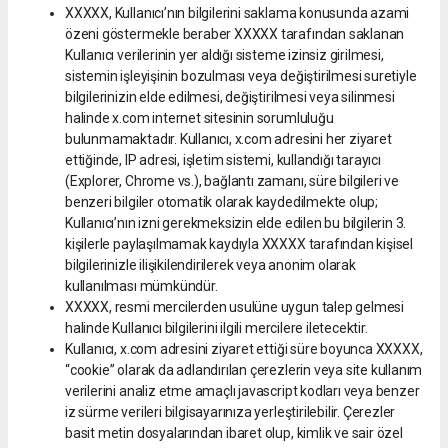
XXXXX, Kullanıcı’nın bilgilerini saklama konusunda azami
özeni göstermekle beraber XXXXX tarafından saklanan
Kullanıcı verilerinin yer aldığı sisteme izinsiz girilmesi,
sistemin işleyişinin bozulması veya değiştirilmesi suretiyle
bilgilerinizin elde edilmesi, değiştirilmesi veya silinmesi
halinde x.com internet sitesinin sorumluluğu
bulunmamaktadır. Kullanıcı, x.com adresini her ziyaret
ettiğinde, IP adresi, işletim sistemi, kullandığı tarayıcı
(Explorer, Chrome vs.), bağlantı zamanı, süre bilgileri ve
benzeri bilgiler otomatik olarak kaydedilmekte olup;
Kullanıcı’nın izni gerekmeksizin elde edilen bu bilgilerin 3.
kişilerle paylaşılmamak kaydıyla XXXXX tarafından kişisel
bilgilerinizle ilişikilendirilerek veya anonim olarak
kullanılması mümkündür.
XXXXX, resmi mercilerden usulüne uygun talep gelmesi
halinde Kullanıcı bilgilerini ilgili mercilere iletecektir.
Kullanıcı, x.com adresini ziyaret ettiği süre boyunca XXXXX,
“cookie” olarak da adlandırılan çerezlerin veya site kullanım
verilerini analiz etme amaçlı javascript kodları veya benzer
iz sürme verileri bilgisayarınıza yerleştirilebilir. Çerezler
basit metin dosyalarından ibaret olup, kimlik ve sair özel