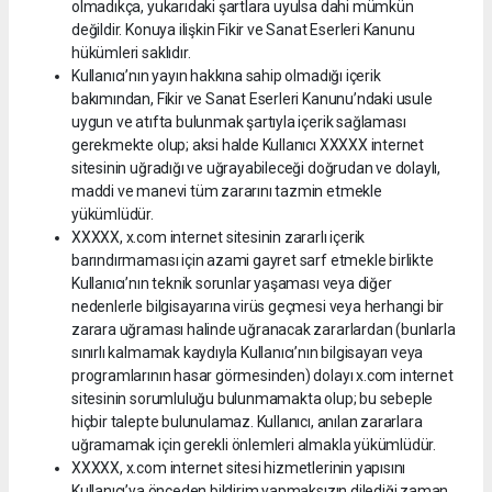
olmadıkça, yukarıdaki şartlara uyulsa dahi mümkün
değildir. Konuya ilişkin Fikir ve Sanat Eserleri Kanunu
hükümleri saklıdır.
Kullanıcı’nın yayın hakkına sahip olmadığı içerik
bakımından, Fikir ve Sanat Eserleri Kanunu’ndaki usule
uygun ve atıfta bulunmak şartıyla içerik sağlaması
gerekmekte olup; aksi halde Kullanıcı XXXXX internet
sitesinin uğradığı ve uğrayabileceği doğrudan ve dolaylı,
maddi ve manevi tüm zararını tazmin etmekle
yükümlüdür.
XXXXX, x.com internet sitesinin zararlı içerik
barındırmaması için azami gayret sarf etmekle birlikte
Kullanıcı’nın teknik sorunlar yaşaması veya diğer
nedenlerle bilgisayarına virüs geçmesi veya herhangi bir
zarara uğraması halinde uğranacak zararlardan (bunlarla
sınırlı kalmamak kaydıyla Kullanıcı’nın bilgisayarı veya
programlarının hasar görmesinden) dolayı x.com internet
sitesinin sorumluluğu bulunmamakta olup; bu sebeple
hiçbir talepte bulunulamaz. Kullanıcı, anılan zararlara
uğramamak için gerekli önlemleri almakla yükümlüdür.
XXXXX, x.com internet sitesi hizmetlerinin yapısını
Kullanıcı’ya önceden bildirim yapmaksızın dilediği zaman