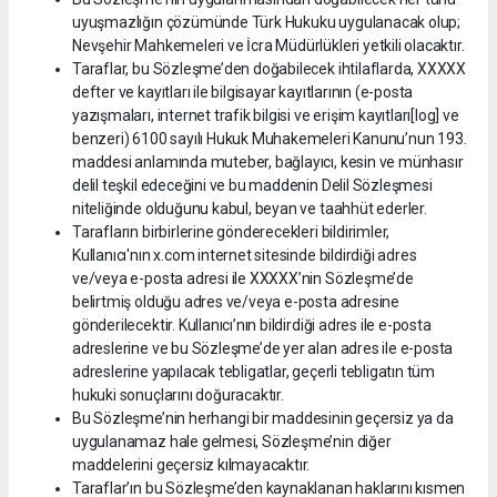
uyuşmazlığın çözümünde Türk Hukuku uygulanacak olup;
Nevşehir Mahkemeleri ve İcra Müdürlükleri yetkili olacaktır.
Taraflar, bu Sözleşme’den doğabilecek ihtilaflarda, XXXXX
defter ve kayıtları ile bilgisayar kayıtlarının (e-posta
yazışmaları, internet trafik bilgisi ve erişim kayıtları[log] ve
benzeri) 6100 sayılı Hukuk Muhakemeleri Kanunu’nun 193.
maddesi anlamında muteber, bağlayıcı, kesin ve münhasır
delil teşkil edeceğini ve bu maddenin Delil Sözleşmesi
niteliğinde olduğunu kabul, beyan ve taahhüt ederler.
Tarafların birbirlerine gönderecekleri bildirimler,
Kullanıcı'nın x.com internet sitesinde bildirdiği adres
ve/veya e-posta adresi ile XXXXX’nin Sözleşme’de
belirtmiş olduğu adres ve/veya e-posta adresine
gönderilecektir. Kullanıcı’nın bildirdiği adres ile e-posta
adreslerine ve bu Sözleşme’de yer alan adres ile e-posta
adreslerine yapılacak tebligatlar, geçerli tebligatın tüm
hukuki sonuçlarını doğuracaktır.
Bu Sözleşme’nin herhangi bir maddesinin geçersiz ya da
uygulanamaz hale gelmesi, Sözleşme’nin diğer
maddelerini geçersiz kılmayacaktır.
Taraflar’ın bu Sözleşme’den kaynaklanan haklarını kısmen