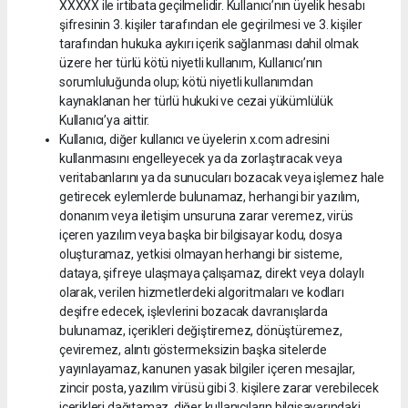
XXXXX ile irtibata geçilmelidir. Kullanıcı’nın üyelik hesabı
şifresinin 3. kişiler tarafından ele geçirilmesi ve 3. kişiler
tarafından hukuka aykırı içerik sağlanması dahil olmak
üzere her türlü kötü niyetli kullanım, Kullanıcı’nın
sorumluluğunda olup; kötü niyetli kullanımdan
kaynaklanan her türlü hukuki ve cezai yükümlülük
Kullanıcı’ya aittir.
Kullanıcı, diğer kullanıcı ve üyelerin x.com adresini
kullanmasını engelleyecek ya da zorlaştıracak veya
veritabanlarını ya da sunucuları bozacak veya işlemez hale
getirecek eylemlerde bulunamaz, herhangi bir yazılım,
donanım veya iletişim unsuruna zarar veremez, virüs
içeren yazılım veya başka bir bilgisayar kodu, dosya
oluşturamaz, yetkisi olmayan herhangi bir sisteme,
dataya, şifreye ulaşmaya çalışamaz, direkt veya dolaylı
olarak, verilen hizmetlerdeki algoritmaları ve kodları
deşifre edecek, işlevlerini bozacak davranışlarda
bulunamaz, içerikleri değiştiremez, dönüştüremez,
çeviremez, alıntı göstermeksizin başka sitelerde
yayınlayamaz, kanunen yasak bilgiler içeren mesajlar,
zincir posta, yazılım virüsü gibi 3. kişilere zarar verebilecek
içerikleri dağıtamaz, diğer kullanıcıların bilgisayarındaki