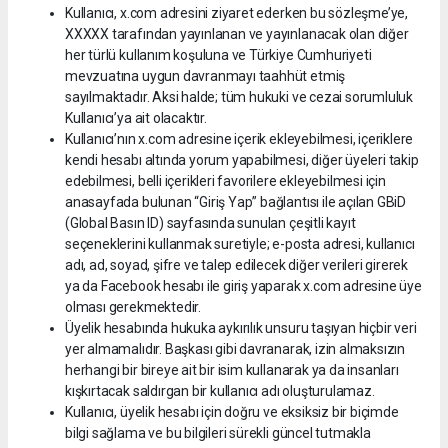
Kullanıcı, x.com adresini ziyaret ederken bu sözleşme’ye,
XXXXX tarafından yayınlanan ve yayınlanacak olan diğer
her türlü kullanım koşuluna ve Türkiye Cumhuriyeti
mevzuatına uygun davranmayı taahhüt etmiş
sayılmaktadır. Aksi halde; tüm hukuki ve cezai sorumluluk
Kullanıcı’ya ait olacaktır.
Kullanıcı’nın x.com adresine içerik ekleyebilmesi, içeriklere
kendi hesabı altında yorum yapabilmesi, diğer üyeleri takip
edebilmesi, belli içerikleri favorilere ekleyebilmesi için
anasayfada bulunan “Giriş Yap” bağlantısı ile açılan GBiD
(Global Basın ID) sayfasında sunulan çeşitli kayıt
seçeneklerini kullanmak suretiyle; e-posta adresi, kullanıcı
adı, ad, soyad, şifre ve talep edilecek diğer verileri girerek
ya da Facebook hesabı ile giriş yaparak x.com adresine üye
olması gerekmektedir.
Üyelik hesabında hukuka aykırılık unsuru taşıyan hiçbir veri
yer almamalıdır. Başkası gibi davranarak, izin almaksızın
herhangi bir bireye ait bir isim kullanarak ya da insanları
kışkırtacak saldırgan bir kullanıcı adı oluşturulamaz.
Kullanıcı, üyelik hesabı için doğru ve eksiksiz bir biçimde
bilgi sağlama ve bu bilgileri sürekli güncel tutmakla