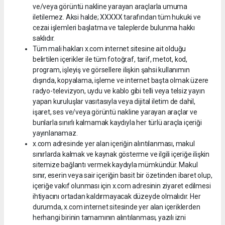
ve/veya görüntü nakline yarayan araçlarla umuma
iletilemez. Aksi halde; XXXXX tarafından tüm hukuki ve
cezai işlemleri başlatma ve taleplerde bulunma hakkı
saklıdır.
Tüm mali hakları x.com internet sitesine ait olduğu
belirtilen içerikler ile tüm fotoğraf, tarif, metot, kod,
program, işleyiş ve görsellere ilişkin şahsi kullanımın
dışında, kopyalama, işleme ve internet başta olmak üzere
radyo-televizyon, uydu ve kablo gibi telli veya telsiz yayın
yapan kuruluşlar vasıtasıyla veya dijital iletim de dahil,
işaret, ses ve/veya görüntü nakline yarayan araçlar ve
bunlarla sınırlı kalmamak kaydıyla her türlü araçla içeriği
yayınlanamaz.
x.com adresinde yer alan içeriğin alıntılanması, makul
sınırlarda kalmak ve kaynak gösterme ve ilgili içeriğe ilişkin
sitemize bağlantı vermek kaydıyla mümkündür. Makul
sınır, eserin veya sair içeriğin basit bir özetinden ibaret olup,
içeriğe vakıf olunması için x.com adresinin ziyaret edilmesi
ihtiyacını ortadan kaldırmayacak düzeyde olmalıdır. Her
durumda, x.com internet sitesinde yer alan içeriklerden
herhangi birinin tamamının alıntılanması, yazılı izni