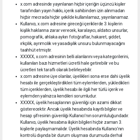
x.com adresinde yayınlanan hiçbir içeriğin üçüncü kişiler
tarafından yayın hakkı, içerik sahibinden izin alınmadan
hiçbir mecrada hiçbir şekilde kullanılamaz, yayınlanamaz.
Kullanıcı, x.com adresine gireceği içeriklerde 3. kişilerin
kişilik haklarına zarar verecek, karalayıcı, aldatıcı unsurlar,
pornografik, ahlaka aykırı fotoğraflar, hakaret, şiddet,
ırkçılık, ayrımcılık ve yasadışılık unsuru bulunmayacağını
taahhüt etmiştir.
XXXXX, x.com adresinin belli alanlarını veya kategorilerini,
kullanılan bazı hizmetleri ücretli hale getirebilir ve bu
ücretleri tek taraflı olarak belirleyebilir.
x.com adresine üye olanlar, üyelikleri sona erse dahi üyelik
hesabı ile gerçekleştirdikleri tüm eylemlerden, yükledikleri
tüm içeriklerden, üyelik hesabı ile ilgili her türlü içerik ve
eylemden yalnızca kendileri sorumludur.
XXXXX, üyelik hesaplarının güvenliği için azami dikkat
gösterecektir. Ancak üyelik hesabında kayıtlı bilgiler ve
hesap şifresinin güvenliği Kullanıcı’nın sorumluluğundadır.
Kullanıcı, üyelik hesabına ilişkin bilgileri hiçbir zaman 3.
kişilerle paylaşmamalıdır. Üyelik hesabında Kullanıcı’nın
kontrolü dışında bir durum oluşması durumuda derhal