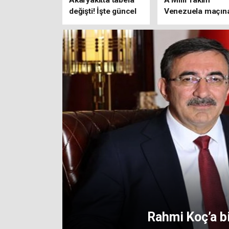
Akaryakıtta tabela
A Millî Takım
değişti! İşte güncel
Venezuela maçın
fiyatlar
hazır
Kaliteli uyku doğ