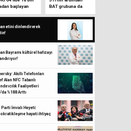
Kİ 64 ilde 18 bin
JTI’nin ardından
radan başlayan
BAT grubuna da
ksitlerle yaklaşık
zam: Sigara fiyatları
 bin konutu satışa
yükselmeye devam
karıyor
ediyor
an etini dinlendirerek
tin!
an Bayramı kültürel hafızayı
andırıyor!
ersky: Akıllı Telefonları
f Alan NFC Tabanlı
ndırıcılık Faaliyetleri
'da %188 Arttı
Parti İmralı Heyeti:
kratikleşme hayati ihtiyaç
Bakan Çiftçi’den dönüş uya