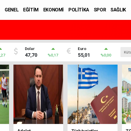
GENEL
EĞİTİM
EKONOMİ
POLİTİKA
SPOR
SAĞLIK
Dolar
Euro
47,70
55,01
,27
%0,17
%0,00