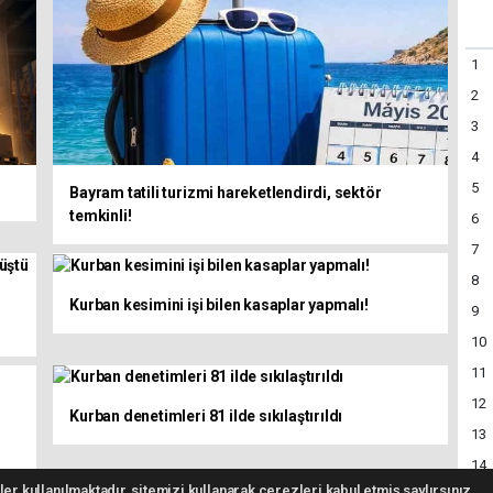
1
2
3
4
5
Bayram tatili turizmi hareketlendirdi, sektör
temkinli!
6
7
8
Kurban kesimini işi bilen kasaplar yapmalı!
9
10
11
12
Kurban denetimleri 81 ilde sıkılaştırıldı
13
14
er kullanılmaktadır, sitemizi kullanarak çerezleri kabul etmiş saylırsınız.