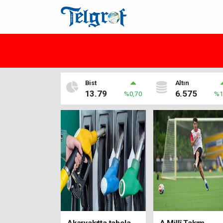
Bist
Altın
13.79
6.575
%0,70
%1