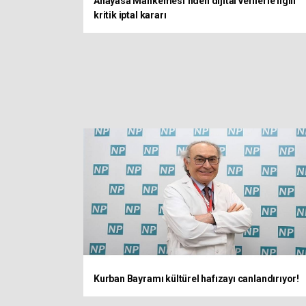
Anayasa Mahkemesi’nden dijital verilerle ilgili
kritik iptal kararı
Kurban Bayramı kültürel hafızayı canlandırıyor!