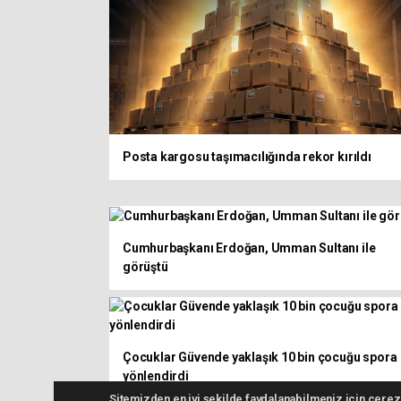
Posta kargosu taşımacılığında rekor kırıldı
Cumhurbaşkanı Erdoğan, Umman Sultanı ile
görüştü
Çocuklar Güvende yaklaşık 10 bin çocuğu spora
yönlendirdi
Sitemizden en iyi şekilde faydalanabilmeniz için çerezl