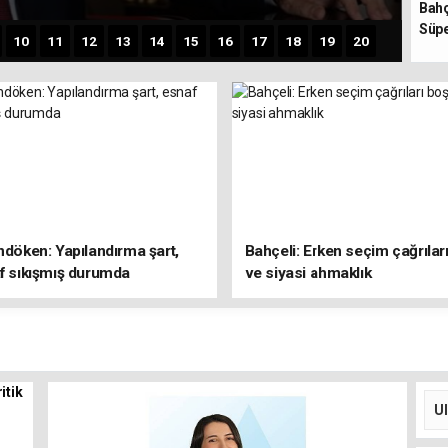
Bahç
Süpe
10
11
12
13
14
15
16
17
18
19
20
ndöken: Yapılandırma şart,
Bahçeli: Erken seçim çağrılar
f sıkışmış durumda
ve siyasi ahmaklık