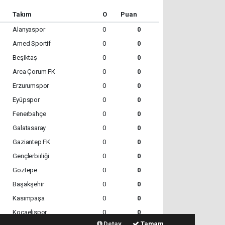
Takım
O
Puan
Alanyaspor
0
0
Amed Sportif
0
0
Beşiktaş
0
0
Arca Çorum FK
0
0
Erzurumspor
0
0
Eyüpspor
0
0
Fenerbahçe
0
0
Galatasaray
0
0
Gaziantep FK
0
0
Gençlerbirliği
0
0
Göztepe
0
0
Başakşehir
0
0
Kasımpaşa
0
0
Kocaelispor
0
0
Detay
Tamam