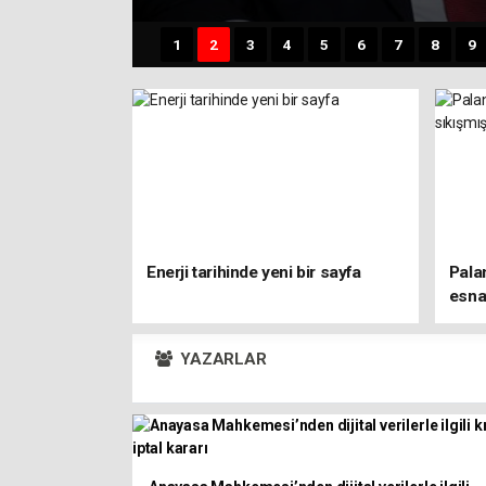
1
2
3
4
5
6
7
8
9
Enerji tarihinde yeni bir sayfa
Pala
esna
YAZARLAR