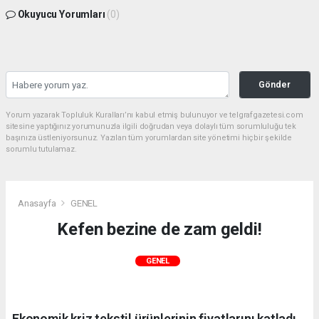
Okuyucu Yorumları
(0)
Gönder
Yorum yazarak Topluluk Kuralları’nı kabul etmiş bulunuyor ve telgrafgazetesi.com
sitesine yaptığınız yorumunuzla ilgili doğrudan veya dolaylı tüm sorumluluğu tek
başınıza üstleniyorsunuz. Yazılan tüm yorumlardan site yönetimi hiçbir şekilde
sorumlu tutulamaz.
Anasayfa
GENEL
Kefen bezine de zam geldi!
GENEL
Ekonomik kriz tekstil ürünlerinin fiyatlarını katladı.