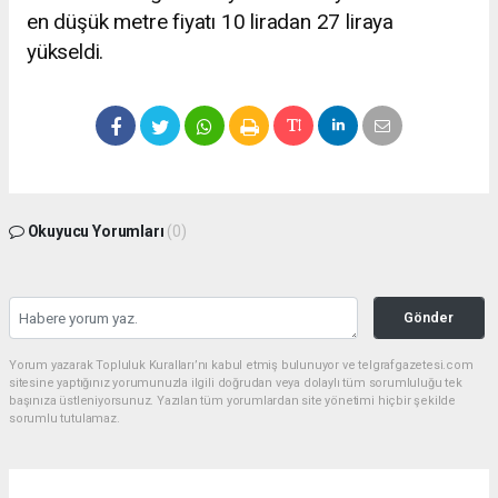
en düşük metre fiyatı 10 liradan 27 liraya
yükseldi.
Okuyucu Yorumları
(0)
Gönder
Yorum yazarak Topluluk Kuralları’nı kabul etmiş bulunuyor ve telgrafgazetesi.com
sitesine yaptığınız yorumunuzla ilgili doğrudan veya dolaylı tüm sorumluluğu tek
başınıza üstleniyorsunuz. Yazılan tüm yorumlardan site yönetimi hiçbir şekilde
sorumlu tutulamaz.