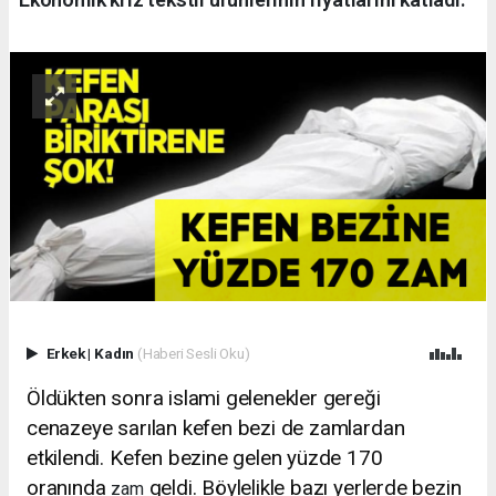
Erkek
|
Kadın
(Haberi Sesli Oku)
Öldükten sonra islami gelenekler gereği
cenazeye sarılan kefen bezi de zamlardan
etkilendi. Kefen bezine gelen yüzde 170
oranında
geldi. Böylelikle bazı yerlerde bezin
zam