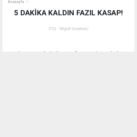
Anasayfa
5 DAKİKA KALDIN FAZIL KASAP!
(TG) - Telgraf Gazetesi |
Dün akşam saatlerinde Emet’in Küreci Köyü’nde
çıkan yangından sonra eleştirilerde bulunan CHP
Kütahya Milletvekili Ali Fazıl Kasap’a vatandaşların
tepkilerinin yanı sıra bir tepki de AK Parti Kütahya
Milletvekili İshak Gazel’den geldi.