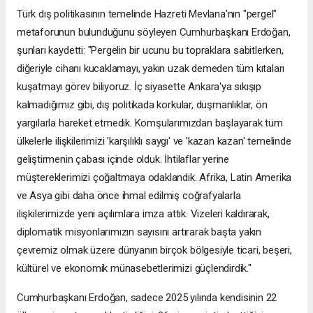
Türk dış politikasının temelinde Hazreti Mevlana'nın "pergel"
metaforunun bulunduğunu söyleyen Cumhurbaşkanı Erdoğan,
şunları kaydetti: "Pergelin bir ucunu bu topraklara sabitlerken,
diğeriyle cihanı kucaklamayı, yakın uzak demeden tüm kıtaları
kuşatmayı görev biliyoruz. İç siyasette Ankara'ya sıkışıp
kalmadığımız gibi, dış politikada korkular, düşmanlıklar, ön
yargılarla hareket etmedik. Komşularımızdan başlayarak tüm
ülkelerle ilişkilerimizi 'karşılıklı saygı' ve 'kazan kazan' temelinde
geliştirmenin çabası içinde olduk. İhtilaflar yerine
müştereklerimizi çoğaltmaya odaklandık. Afrika, Latin Amerika
ve Asya gibi daha önce ihmal edilmiş coğrafyalarla
ilişkilerimizde yeni açılımlara imza attık. Vizeleri kaldırarak,
diplomatik misyonlarımızın sayısını artırarak başta yakın
çevremiz olmak üzere dünyanın birçok bölgesiyle ticari, beşeri,
kültürel ve ekonomik münasebetlerimizi güçlendirdik."
Cumhurbaşkanı Erdoğan, sadece 2025 yılında kendisinin 22