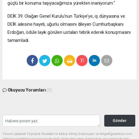
güçlü bir konuma taşıyacağımıza yürekten inanıyorum."
DEİK 39. Olağan Genel Kurulu'nun Türkiye'ye, iş dünyasına ve
DEİK ailesine hayırlı, uğurlu olmasını dileyen Cumhurbaşkanı
Erdoğan, ödüle layık görülen ustaları tebrik ederek konuşmasını
tamamladı.
Okuyucu Yorumları
(0)
Gönder
Yorum yazarak Topluluk Kuralları’nı kabul etmiş bulunuyor ve telgrafgazetesi.com
sitesine yaptığınız yorumunuzla ilgili doğrudan veya dolaylı tüm sorumluluğu tek