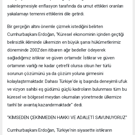
sakinleşmesiyle enflasyon tarafında da umut ettikleri oranları
yakalamayı temenni ettiklerini dile getirdi.
Bir gerçeğin altını önemle çizmek istediğini belirten
Cumhurbaşkanı Erdoğan, "Küresel ekonominin içinden geçtiği
belirsizlik ikliminde ülkemizin en büyük şansı hükûmetlerimiz
döneminde 2002'den itibaren ağır bedeller ödeyerek
sağladığımız istikrar ve güven ortamıdır. İstikrar ve güven
ortamının varlığı ne kadar çetrefil olursa olsun her türlü
sorunun çözümünü ya da çözüm yoluna girmesini
kolaylaştırmaktadır. Dahası Türkiye'de iş başında deneyimli ufuk
ve vizyon sahibi eş güdümü güçlü kadroların bulunması tüm bu
küresel ve bölgesel meydan okumaları yönetmede ülkemize
tarihî bir avantaj kazandırmaktadır" dedi.
"KİMSEDEN ÇEKİNMEDEN HAKKI VE ADALETİ SAVUNUYORUZ"
Cumhurbaşkanı Erdoğan, Türkiye'nin siyasette istikrarın