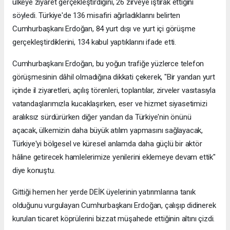
ülkeye ziyaret gerçekleştirdiğini, 26 zirveye iştirak ettiğini
söyledi. Türkiye'de 136 misafiri ağırladıklarını belirten
Cumhurbaşkanı Erdoğan, 84 yurt dışı ve yurt içi görüşme
gerçekleştirdiklerini, 134 kabul yaptıklarını ifade etti.
Cumhurbaşkanı Erdoğan, bu yoğun trafiğe yüzlerce telefon
görüşmesinin dâhil olmadığına dikkati çekerek, "Bir yandan yurt
içinde il ziyaretleri, açılış törenleri, toplantılar, zirveler vasıtasıyla
vatandaşlarımızla kucaklaşırken, eser ve hizmet siyasetimizi
aralıksız sürdürürken diğer yandan da Türkiye'nin önünü
açacak, ülkemizin daha büyük atılım yapmasını sağlayacak,
Türkiye'yi bölgesel ve küresel anlamda daha güçlü bir aktör
hâline getirecek hamlelerimize yenilerini eklemeye devam ettik"
diye konuştu.
Gittiği hemen her yerde DEİK üyelerinin yatırımlarına tanık
olduğunu vurgulayan Cumhurbaşkanı Erdoğan, çalışıp didinerek
kurulan ticaret köprülerini bizzat müşahede ettiğinin altını çizdi.