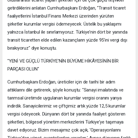
Uluslararası ticaret yapan şirketler için de çok güçlü teşvikler
getirdiklerini anlatan Cumhurbaşkanı Erdoğan, "Transit ticaret
faaliyetlerini İstanbul Finans Merkezi üzerinden yürüten
şirketler kurumlar vergisi ödemeyecek. Üstelik bu yaklaşımı
yalnızca İstanbul ile sınırlamıyoruz. Türkiye'nin dört bir yanında
transit ticaretten elde edilen kazançların yüzde 95'ini vergi dışı
bırakıyoruz" diye konuştu.
"YENİ VE GÜÇLÜ TÜRKİYE'NİN BÜYÜME HİKÂYESİNİN BİR
PARÇASI OLUN"
Cumhurbaşkanı Erdoğan, üreticiler için de tarihi bir adım
attıklarını dile getirerek, şöyle konuştu: "Sanayi imalatında ve
tarımsal üretimde uygulanan kurumlar vergisi oranını yarıya
indirdik. Sanayicilerimiz ve çiftçimiz artık yüzde 12,5 kurumlar
vergisi ödeyecek. Dünyanın dört bir yanında faaliyet gösteren
şirketleri, bölgesel yönetim merkezlerini Türkiye'ye taşımaya
davet ediyoruz. Bizim mesajımız çok açık, 'Operasyonlarını