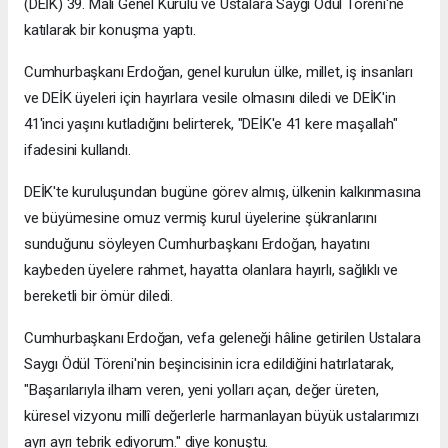
(DEİK) 39. Mali Genel Kurulu ve Ustalara Saygı Ödül Töreni'ne
katılarak bir konuşma yaptı.
Cumhurbaşkanı Erdoğan, genel kurulun ülke, millet, iş insanları
ve DEİK üyeleri için hayırlara vesile olmasını diledi ve DEİK'in
41'inci yaşını kutladığını belirterek, "DEİK'e 41 kere maşallah"
ifadesini kullandı.
DEİK'te kuruluşundan bugüne görev almış, ülkenin kalkınmasına
ve büyümesine omuz vermiş kurul üyelerine şükranlarını
sunduğunu söyleyen Cumhurbaşkanı Erdoğan, hayatını
kaybeden üyelere rahmet, hayatta olanlara hayırlı, sağlıklı ve
bereketli bir ömür diledi.
Cumhurbaşkanı Erdoğan, vefa geleneği hâline getirilen Ustalara
Saygı Ödül Töreni'nin beşincisinin icra edildiğini hatırlatarak,
"Başarılarıyla ilham veren, yeni yolları açan, değer üreten,
küresel vizyonu millî değerlerle harmanlayan büyük ustalarımızı
ayrı ayrı tebrik ediyorum." diye konuştu.