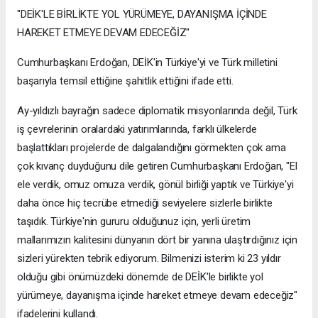
"DEİK'LE BİRLİKTE YOL YÜRÜMEYE, DAYANIŞMA İÇİNDE
HAREKET ETMEYE DEVAM EDECEĞİZ"
Cumhurbaşkanı Erdoğan, DEİK'in Türkiye'yi ve Türk milletini
başarıyla temsil ettiğine şahitlik ettiğini ifade etti.
Ay-yıldızlı bayrağın sadece diplomatik misyonlarında değil, Türk
iş çevrelerinin oralardaki yatırımlarında, farklı ülkelerde
başlattıkları projelerde de dalgalandığını görmekten çok ama
çok kıvanç duyduğunu dile getiren Cumhurbaşkanı Erdoğan, "El
ele verdik, omuz omuza verdik, gönül birliği yaptık ve Türkiye'yi
daha önce hiç tecrübe etmediği seviyelere sizlerle birlikte
taşıdık. Türkiye'nin gururu olduğunuz için, yerli üretim
mallarımızın kalitesini dünyanın dört bir yanına ulaştırdığınız için
sizleri yürekten tebrik ediyorum. Bilmenizi isterim ki 23 yıldır
olduğu gibi önümüzdeki dönemde de DEİK'le birlikte yol
yürümeye, dayanışma içinde hareket etmeye devam edeceğiz"
ifadelerini kullandı.