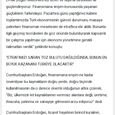
Emek yoğun sektörlerimizi ücret ve taşıma destekleri ile
güçlendiriyoruz. Finansmana erişim konusunda yaşanan
güçlüklerin farkındayız. Pazartesi günü yaptığımız kabine
toplantımızda Türk ekonomisinin güncel durumunu masaya
yatırırken finansman meselesini de etraflıca ele aldık. Bununla
ilgili geçmiş tecrübeleri de göz önünde bulundurarak kapsamlı
bir çalışma yapılması için ekonomi yönetimine gerekli
talimatları verdik" şeklinde konuştu.
“ETRAFIMIZI SARAN TOZ BULUTU DAĞILDIĞINDA, BUNUN EN
BÜYÜK KAZANANI TÜRKİYE OLACAKTIR”
Cumhurbaşkanı Erdoğan, finansmana erişim ne kadar
önemliyse bu kaynakların doğru yerde, doğru biçimde
kullanılmasının da o derece önemli olduğunun altını çizerek,
"Biz, ülkemizin kıt kaynaklarının verimsiz alanlara değil, üretime,
ihracata, yatırıma ve sanayiye gitmesini arzu ediyoruz" dedi.
Cumhurbaşkanı Erdoğan, ticaret hayatının birincil kuralının,