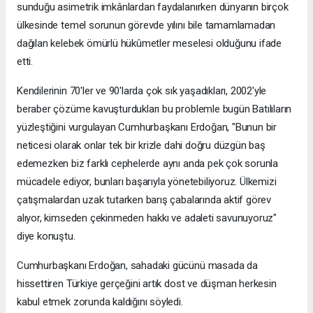
sunduğu asimetrik imkânlardan faydalanırken dünyanın birçok
ülkesinde temel sorunun görevde yılını bile tamamlamadan
dağılan kelebek ömürlü hükûmetler meselesi olduğunu ifade
etti.
Kendilerinin 70'ler ve 90'larda çok sık yaşadıkları, 2002'yle
beraber çözüme kavuşturdukları bu problemle bugün Batılıların
yüzleştiğini vurgulayan Cumhurbaşkanı Erdoğan, "Bunun bir
neticesi olarak onlar tek bir krizle dahi doğru düzgün baş
edemezken biz farklı cephelerde aynı anda pek çok sorunla
mücadele ediyor, bunları başarıyla yönetebiliyoruz. Ülkemizi
çatışmalardan uzak tutarken barış çabalarında aktif görev
alıyor, kimseden çekinmeden hakkı ve adaleti savunuyoruz"
diye konuştu.
Cumhurbaşkanı Erdoğan, sahadaki gücünü masada da
hissettiren Türkiye gerçeğini artık dost ve düşman herkesin
kabul etmek zorunda kaldığını söyledi.