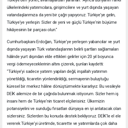
Türkiye'den yönet, avantajlardan yararlan.' Ayrıca dünyanın farklı
ülkelerindeki yatırımcılara, girişimcilere ve yurt dışında yaşayan
vatandaşlarımıza da yeni bir çağrı yapıyoruz. Türkiye'ye gelin,
Türkiye'ye yerleşin. Sizler de yeni ve güçlü Türkiye'nin büyüme
hikâyesinin bir parçası olun."
Cumhurbaşkanı Erdoğan, Türkiye'ye yerleşen yabancılar ve yurt
dışında yaşayan Türk vatandaşlarının belirli şartları sağlamaları
hâlinde yurt dışından elde ettikleri gelirler için 20 yıl boyunca
vergi ödemeyeceklerinin altını çizerek, şunları kaydetti:
"Türkiye'yi sadece yatırım yapılan değil, inşallah yatırımın
yönetildiği, ticaretin yönlendirildiği, sermayenin buluştuğu
küresel bir merkez hâline dönüştürmekte kararlıyız. Bu vesileyle
DEİK ailemize de bir çağrıda bulunmak istiyorum. Sizler hem iş
insanı hem de Türkiye'nin ticaret elçilerisiniz. Ülkemizin
potansiyelini ve sunduğu fırsatları dünyaya en iyi anlatacak olan
sizlersiniz. Sizlerden bu konuda destek bekliyoruz. DEİK'le el ele
vererek Türkiye'yi üretimde, ticarette ve yatırımlarda çok daha