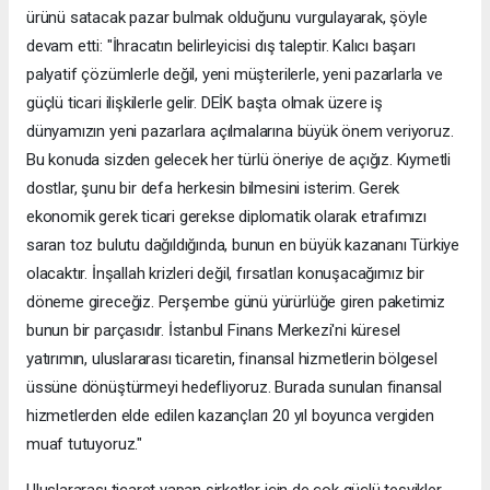
ürünü satacak pazar bulmak olduğunu vurgulayarak, şöyle
devam etti: "İhracatın belirleyicisi dış taleptir. Kalıcı başarı
palyatif çözümlerle değil, yeni müşterilerle, yeni pazarlarla ve
güçlü ticari ilişkilerle gelir. DEİK başta olmak üzere iş
dünyamızın yeni pazarlara açılmalarına büyük önem veriyoruz.
Bu konuda sizden gelecek her türlü öneriye de açığız. Kıymetli
dostlar, şunu bir defa herkesin bilmesini isterim. Gerek
ekonomik gerek ticari gerekse diplomatik olarak etrafımızı
saran toz bulutu dağıldığında, bunun en büyük kazananı Türkiye
olacaktır. İnşallah krizleri değil, fırsatları konuşacağımız bir
döneme gireceğiz. Perşembe günü yürürlüğe giren paketimiz
bunun bir parçasıdır. İstanbul Finans Merkezi'ni küresel
yatırımın, uluslararası ticaretin, finansal hizmetlerin bölgesel
üssüne dönüştürmeyi hedefliyoruz. Burada sunulan finansal
hizmetlerden elde edilen kazançları 20 yıl boyunca vergiden
muaf tutuyoruz."