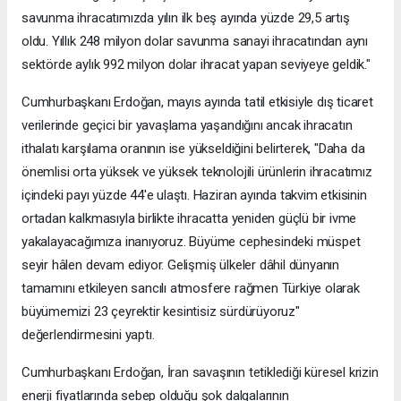
savunma ihracatımızda yılın ilk beş ayında yüzde 29,5 artış
oldu. Yıllık 248 milyon dolar savunma sanayi ihracatından aynı
sektörde aylık 992 milyon dolar ihracat yapan seviyeye geldik."
Cumhurbaşkanı Erdoğan, mayıs ayında tatil etkisiyle dış ticaret
verilerinde geçici bir yavaşlama yaşandığını ancak ihracatın
ithalatı karşılama oranının ise yükseldiğini belirterek, "Daha da
önemlisi orta yüksek ve yüksek teknolojili ürünlerin ihracatımız
içindeki payı yüzde 44'e ulaştı. Haziran ayında takvim etkisinin
ortadan kalkmasıyla birlikte ihracatta yeniden güçlü bir ivme
yakalayacağımıza inanıyoruz. Büyüme cephesindeki müspet
seyir hâlen devam ediyor. Gelişmiş ülkeler dâhil dünyanın
tamamını etkileyen sancılı atmosfere rağmen Türkiye olarak
büyümemizi 23 çeyrektir kesintisiz sürdürüyoruz"
değerlendirmesini yaptı.
Cumhurbaşkanı Erdoğan, İran savaşının tetiklediği küresel krizin
enerji fiyatlarında sebep olduğu şok dalgalarının