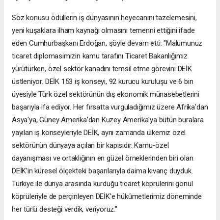
Söz konusu ödüllerin iş dünyasının heyecanını tazelemesini,
yeni kuşaklara ilham kaynağı olmasını temenni ettiğini ifade
eden Cumhurbaşkanı Erdoğan, şöyle devam etti: "Malumunuz
ticaret diplomasimizin kamu tarafını Ticaret Bakanlığımız
yürütürken, özel sektör kanadını temsil etme görevini DEİK
üstleniyor. DEİK 153 iş konseyi, 92 kurucu kuruluşu ve 6 bin
üyesiyle Türk özel sektörünün dış ekonomik münasebetlerini
başarıyla ifa ediyor. Her fırsatta vurguladığımız üzere Afrika'dan
Asya'ya, Güney Amerika'dan Kuzey Amerika'ya bütün buralara
yayılan iş konseyleriyle DEİK, aynı zamanda ülkemiz özel
sektörünün dünyaya açılan bir kapısıdır. Kamu-özel
dayanışması ve ortaklığının en güzel örneklerinden biri olan
DEİK'in küresel ölçekteki başarılarıyla daima kıvanç duyduk.
Türkiye ile dünya arasında kurduğu ticaret köprülerini gönül
köprüleriyle de perçinleyen DEİK'e hükûmetlerimiz döneminde
her türlü desteği verdik, veriyoruz."