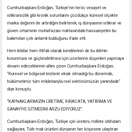
Cumhurbaşkanı Erdoğan, Türkiye'nin terör, vesayet ve
istikrarsızlık gibi kronik sorunlarını çözdükçe küresel ölçekte
marka değerini de artırdığını belirterek, iş dünyasının istikrar ve
güven ortamının muhafazası noktasındaki hassasiyetini bu
bakımdan çok anlamlı bulduğunu ifade etti.
Hem iktidar hem ittifak olarak kendilerinin de bu iklimin
korunması ve güçlendirilmesi için üzerlerine düşenleri yapmaya
devam edeceklerinin altını çizen Cumhurbaşkanı Erdoğan,
"Küresel ve bölgesel krizlerin eksik olmadığı bu dönemde,
hükûmetimiz tüm imkânlarıyla reel sektörümüzün yanındadır"
diye konuştu.
“KAYNAKLARIMIZIN ÜRETİME, İHRACATA, YATIRIMA VE
SANAYİYE GİTMESİNİ ARZU EDİYORUZ”
Cumhurbaşkanı Erdoğan, Türkiye için üreteni, millete istihdam
sağlayanı, Türk malı ürünleri dünyanın her köşesine ulaştıran