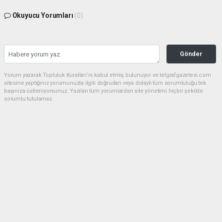
Okuyucu Yorumları
(0)
Gönder
Yorum yazarak Topluluk Kuralları’nı kabul etmiş bulunuyor ve telgrafgazetesi.com
sitesine yaptığınız yorumunuzla ilgili doğrudan veya dolaylı tüm sorumluluğu tek
başınıza üstleniyorsunuz. Yazılan tüm yorumlardan site yönetimi hiçbir şekilde
sorumlu tutulamaz.
Anasayfa
5 DAKİKA KALDIN FAZIL KASAP!
(TG) - Telgraf Gazetesi |
Dün akşam saatlerinde Emet’in Küreci Köyü’nde