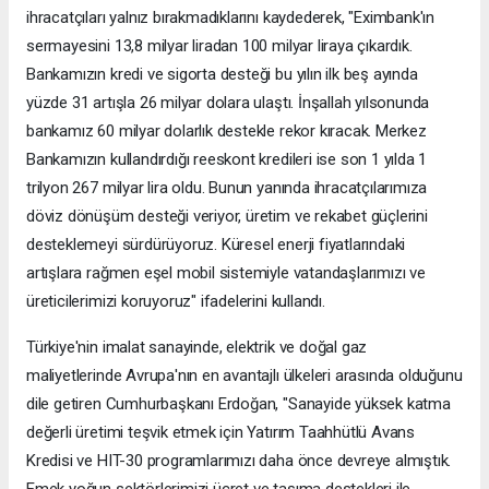
ihracatçıları yalnız bırakmadıklarını kaydederek, "Eximbank'ın
sermayesini 13,8 milyar liradan 100 milyar liraya çıkardık.
Bankamızın kredi ve sigorta desteği bu yılın ilk beş ayında
yüzde 31 artışla 26 milyar dolara ulaştı. İnşallah yılsonunda
bankamız 60 milyar dolarlık destekle rekor kıracak. Merkez
Bankamızın kullandırdığı reeskont kredileri ise son 1 yılda 1
trilyon 267 milyar lira oldu. Bunun yanında ihracatçılarımıza
döviz dönüşüm desteği veriyor, üretim ve rekabet güçlerini
desteklemeyi sürdürüyoruz. Küresel enerji fiyatlarındaki
artışlara rağmen eşel mobil sistemiyle vatandaşlarımızı ve
üreticilerimizi koruyoruz" ifadelerini kullandı.
Türkiye'nin imalat sanayinde, elektrik ve doğal gaz
maliyetlerinde Avrupa'nın en avantajlı ülkeleri arasında olduğunu
dile getiren Cumhurbaşkanı Erdoğan, "Sanayide yüksek katma
değerli üretimi teşvik etmek için Yatırım Taahhütlü Avans
Kredisi ve HIT-30 programlarımızı daha önce devreye almıştık.