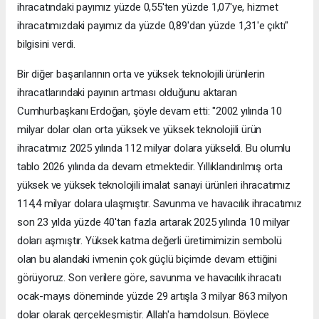
ihracatındaki payımız yüzde 0,55'ten yüzde 1,07'ye, hizmet
ihracatımızdaki payımız da yüzde 0,89'dan yüzde 1,31'e çıktı"
bilgisini verdi.
Bir diğer başarılarının orta ve yüksek teknolojili ürünlerin
ihracatlarındaki payının artması olduğunu aktaran
Cumhurbaşkanı Erdoğan, şöyle devam etti: "2002 yılında 10
milyar dolar olan orta yüksek ve yüksek teknolojili ürün
ihracatımız 2025 yılında 112 milyar dolara yükseldi. Bu olumlu
tablo 2026 yılında da devam etmektedir. Yıllıklandırılmış orta
yüksek ve yüksek teknolojili imalat sanayi ürünleri ihracatımız
114,4 milyar dolara ulaşmıştır. Savunma ve havacılık ihracatımız
son 23 yılda yüzde 40'tan fazla artarak 2025 yılında 10 milyar
doları aşmıştır. Yüksek katma değerli üretimimizin sembolü
olan bu alandaki ivmenin çok güçlü biçimde devam ettiğini
görüyoruz. Son verilere göre, savunma ve havacılık ihracatı
ocak-mayıs döneminde yüzde 29 artışla 3 milyar 863 milyon
dolar olarak gerçekleşmiştir. Allah'a hamdolsun. Böylece