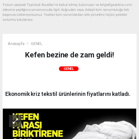
Yorum yazarak Topluluk Kuralları’nı kabul etmiş bulunuyor ve telgrafgazetesi.com
sitesine yaptığınız yorumunuzla ilgili doğrudan veya dolaylı tüm sorumluluğu tek
başınıza üstleniyorsunuz. Yazılan tüm yorumlardan site yönetimi hiçbir şekilde
sorumlu tutulamaz.
Anasayfa
GENEL
Kefen bezine de zam geldi!
GENEL
Ekonomik kriz tekstil ürünlerinin fiyatlarını katladı.