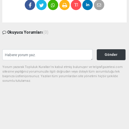
Okuyucu Yorumları
(0)
Gönder
Yorum yazarak Topluluk Kuralları’nı kabul etmiş bulunuyor ve telgrafgazetesi.com
sitesine yaptığınız yorumunuzla ilgili doğrudan veya dolaylı tüm sorumluluğu tek
başınıza üstleniyorsunuz. Yazılan tüm yorumlardan site yönetimi hiçbir şekilde
sorumlu tutulamaz.
Anasayfa
5 DAKİKA KALDIN FAZIL KASAP!
(TG) - Telgraf Gazetesi |