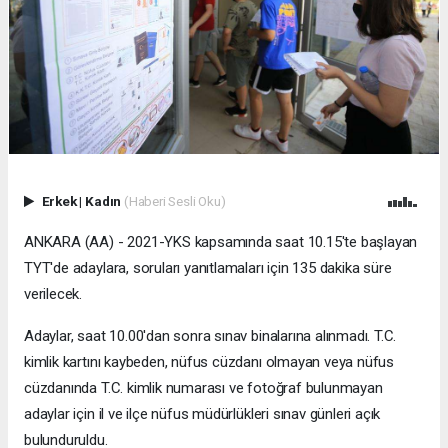
Erkek
|
Kadın
(Haberi Sesli Oku)
ANKARA (AA) - 2021-YKS kapsamında saat 10.15'te başlayan
TYT'de adaylara, soruları yanıtlamaları için 135 dakika süre
verilecek.
Adaylar, saat 10.00'dan sonra sınav binalarına alınmadı. T.C.
kimlik kartını kaybeden, nüfus cüzdanı olmayan veya nüfus
cüzdanında T.C. kimlik numarası ve fotoğraf bulunmayan
adaylar için il ve ilçe nüfus müdürlükleri sınav günleri açık
bulunduruldu.