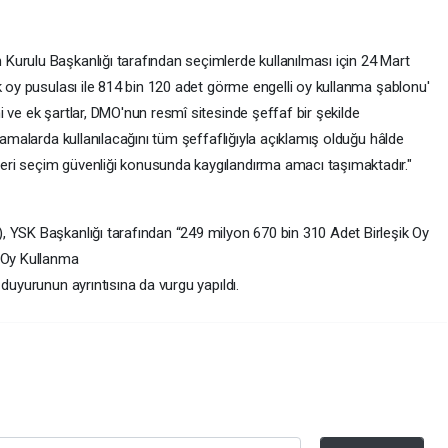
:
urulu Başkanlığı tarafından seçimlerde kullanılması için 24 Mart
k oy pusulası ile 814 bin 120 adet görme engelli oy kullanma şablonu'
 ve ek şartlar, DMO'nun resmî sitesinde şeffaf bir şekilde
şamalarda kullanılacağını tüm şeffaflığıyla açıklamış olduğu hâlde
ri seçim güvenliği konusunda kaygılandırma amacı taşımaktadır."
 YSK Başkanlığı tarafından “249 milyon 670 bin 310 Adet Birleşik Oy
i Oy Kullanma
duyurunun ayrıntısına da vurgu yapıldı.