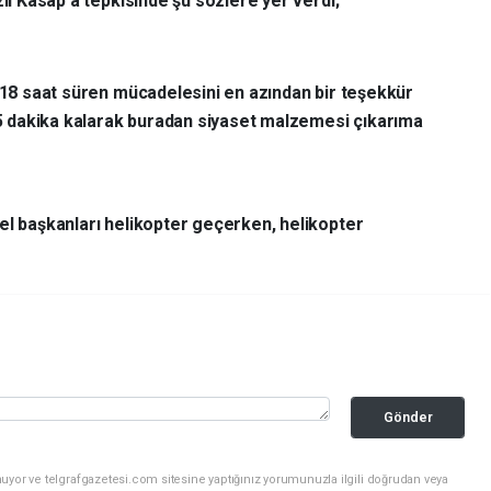
zıl Kasap’a tepkisinde şu sözlere yer verdi;
k 18 saat süren mücadelesini en azından bir teşekkür
 dakika kalarak buradan siyaset malzemesi çıkarıma
el başkanları helikopter geçerken, helikopter
Gönder
uyor ve telgrafgazetesi.com sitesine yaptığınız yorumunuzla ilgili doğrudan veya