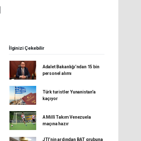
ı
İlginizi Çekebilir
Adalet Bakanlığı’ndan 15 bin
personel alımı
Türk turistler Yunanistan'a
kaçıyor
A Millî Takım Venezuela
maçına hazır
JTI’nin ardından BAT grubuna