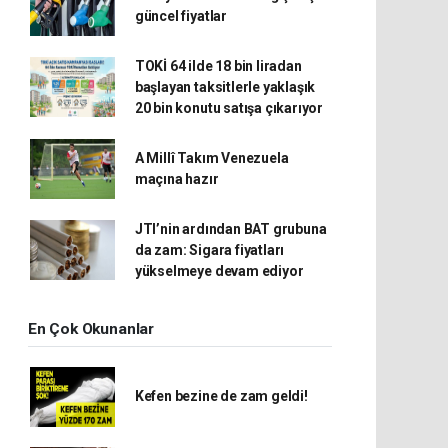
güncel fiyatlar
TOKİ 64 ilde 18 bin liradan
başlayan taksitlerle yaklaşık
20 bin konutu satışa çıkarıyor
A Millî Takım Venezuela
maçına hazır
JTI’nin ardından BAT grubuna
da zam: Sigara fiyatları
yükselmeye devam ediyor
En Çok Okunanlar
Kefen bezine de zam geldi!