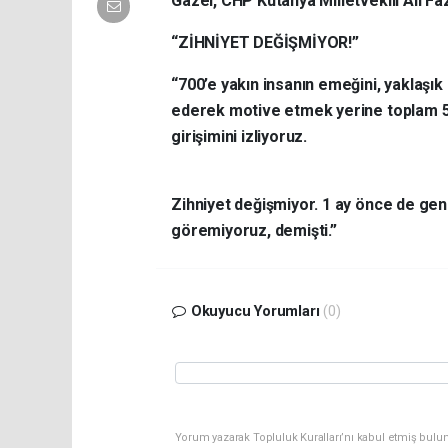
Gazel, CHP Kütahya Milletvekili Ali Fa
“ZİHNİYET DEĞİŞMİYOR!”
“700’e yakın insanın emeğini, yaklaşı
ederek motive etmek yerine toplam 5
girişimini izliyoruz.
Zihniyet değişmiyor. 1 ay önce de gen
göremiyoruz, demişti.”
Okuyucu Yorumları
(0)
Yorum yazarak Topluluk Kuralları’nı kabul etmiş bulun