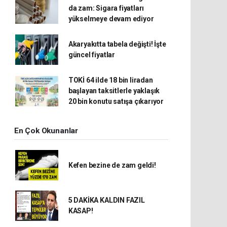
da zam: Sigara fiyatları
yükselmeye devam ediyor
Akaryakıtta tabela değişti! İşte
güncel fiyatlar
TOKİ 64 ilde 18 bin liradan
başlayan taksitlerle yaklaşık
20 bin konutu satışa çıkarıyor
En Çok Okunanlar
Kefen bezine de zam geldi!
5 DAKİKA KALDIN FAZIL
KASAP!