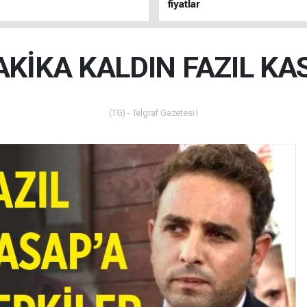
fiyatlar
AKİKA KALDIN FAZIL KA
(TG) - Telgraf Gazetesi |