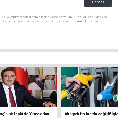
Gönder
uyor ve telgrafgazetesi.com sitesine yaptığınız yorumunuzla ilgili doğrudan veya
. Yazılan tüm yorumlardan site yönetimi hiçbir şekilde sorumlu tutulamaz.
ç’a bir tepki de Yılmaz’dan
Akaryakıtta tabela değişti! İşt