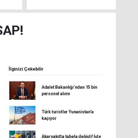
SAP!
İlginizi Çekebilir
Adalet Bakanlığı’ndan 15 bin
personel alımı
Türk turistler Yunanistan'a
kaçıyor
Akaryakıtta tabela değişti! İşte