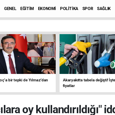
GENEL
EĞİTİM
EKONOMİ
POLİTİKA
SPOR
SAĞLIK
ç’a bir tepki de Yılmaz’dan
Akaryakıtta tabela değişti! İşt
fiyatlar
lara oy kullandırıldığı" id