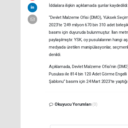
İddialara ilişkin açıklamada şunlar kaydedildi
"Devlet Malzeme Ofisi (DMO), Yüksek Seçim K
2023’te '249 milyon 670 bin 310 adet birleşi
basımı için duyuruda bulunmuştur. İlan metni
paylaşılmıştır. YSK, oy pusulalarının hangi a
medyada üretilen manipülasyonlar, seçmenle
denildi.
Açıklamada, Devlet Malzeme Ofisi’nin (DMO),
Pusulası ile 814 bin 120 Adet Görme Engell
Şablonu” basımı için 24 Mart 2023’te yaptığı 
Okuyucu Yorumları
(0)