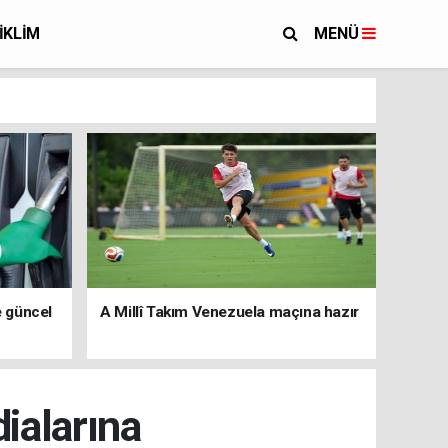
İKLİM
MENÜ
e güncel
A Millî Takım Venezuela maçına hazır
dialarına