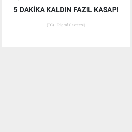
5 DAKİKA KALDIN FAZIL KASAP!
(TG) - Telgraf Gazetesi |
Dün akşam saatlerinde Emet’in Küreci Köyü’nde
çıkan yangından sonra eleştirilerde bulunan CHP
Kütahya Milletvekili Ali Fazıl Kasap’a vatandaşların
tepkilerinin yanı sıra bir tepki de AK Parti Kütahya
Milletvekili İshak Gazel’den geldi.