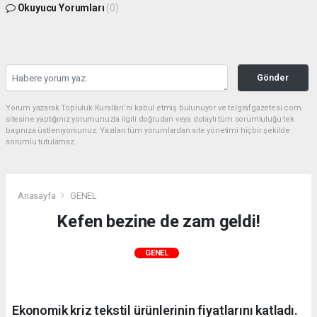
Okuyucu Yorumları
(0)
Gönder
Yorum yazarak Topluluk Kuralları’nı kabul etmiş bulunuyor ve telgrafgazetesi.com
sitesine yaptığınız yorumunuzla ilgili doğrudan veya dolaylı tüm sorumluluğu tek
başınıza üstleniyorsunuz. Yazılan tüm yorumlardan site yönetimi hiçbir şekilde
sorumlu tutulamaz.
Anasayfa
GENEL
Kefen bezine de zam geldi!
GENEL
Ekonomik kriz tekstil ürünlerinin fiyatlarını katladı.