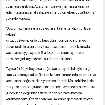
sahibine aitken, bahçe ve çevre bakımı ücretlerini kiracının
ödemesi gerekiyor. Apartman görevlisinin maaşı kiracıya,
kıdem tazminatı mal sahibine aittir. bu örnekleri çoğaltabiliriz."
şeklinde konuştu.
"Doğru hazırlanan kira sözleşmesi tahliye tehdidini ortadan
kaldırır"
Kiraz, sözleşmelerde bu hususların açıkça belirlenmesi
durumunda kiracının, kira tespit davasına maruz kalmadan
yasal artışı uygulayarak 5 yıl boyunca oturmaya devam
edebileceğini kaydederek, şu ifadeleri kullandı:
"Ayrıca 1+10 yıl boyunca doğrudan tahliye tehdidiyle karşı
karşıya kalmayacaktır. Burada kirasını zamanında ödemesi ve
yasal artışı doğru şekilde yapması önemli. Mal sahibine haklı
tahliye sebebi oluşturacak bir gerekçe verilmediği sürece 10+1
yıl boyunca doğrudan tahliye tehdidiyle karşı karşıya
kalınmayacaktı. Öte yandan mal sahibinin gerçekten ihtiyacı