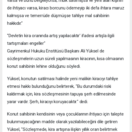
varsa ve bunu belgeliyorsa, mülk satılmışsa ve yeni alan kişinin
de ihtiyacı varsa, kiracı borcunu ödemeyip iki defa ihtara maruz
kalmışsa ve temerrüde düşmüşse tahliye mal sahibinin
hakkıdır."
"Devletin kira oranında artış yapılacaktır' ifadesi artışla ilgili
tartışmaları engeller"
Gayrimenkul Hukuku Enstitüsü Başkanı Ali Yüksel de
sözleşmelerin uzun süreli yapılmasının kiracının, kısa olmasının
konut sahibinin lehine olduğunu söyledi.
Yüksel, konutun satılması halinde yeni malikin kiracıyı tahliye
etmesi hakkı bulunduğunu belirterek, "Bu durumdaki riski
kaldırmak için, kira sözleşmesinin tapuya şerh edilmesinde
yarar vardır. Şerh, kiracıyı koruyacaktır." dedi.
Konut sahibinin kendisinin veya çocuklarının ihtiyacı için talepte
bulunmayacağının madde olarak yazılabileceğini dile getiren
Yüksel, "Sözleşmede, kira artışına ilişkin yıllık oran belirtmek