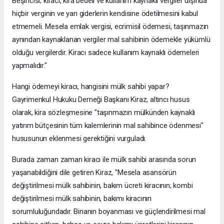
Beşincisi; kiracı, kira bedeli ve kullanım kaynaklı vergiler dışında
hiçbir verginin ve yan giderlerin kendisine ödetilmesini kabul
etmemeli. Mesela emlak vergisi, ecrimisil ödemesi, taşınmazın
aynından kaynaklanan vergiler mal sahibinin ödemekle yükümlü
olduğu vergilerdir. Kiracı sadece kullanım kaynaklı ödemeleri
yapmalıdır."
Hangi ödemeyi kiracı, hangisini mülk sahibi yapar?
Gayrimenkul Hukuku Derneği Başkanı Kiraz, altıncı husus
olarak, kira sözleşmesine "taşınmazın mülkünden kaynaklı
yatırım bütçesinin tüm kalemlerinin mal sahibince ödenmesi"
hususunun eklenmesi gerektiğini vurguladı.
Burada zaman zaman kiracı ile mülk sahibi arasında sorun
yaşanabildiğini dile getiren Kiraz, "Mesela asansörün
değiştirilmesi mülk sahibinin, bakım ücreti kiracının; kombi
değiştirilmesi mülk sahibinin, bakımı kiracının
sorumluluğundadır. Binanın boyanması ve güçlendirilmesi mal