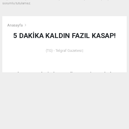
sorumlu tutulamaz.
Anasayfa
5 DAKİKA KALDIN FAZIL KASAP!
(TG) - Telgraf Gazetesi |
Dün akşam saatlerinde Emet’in Küreci Köyü’nde
çıkan yangından sonra eleştirilerde bulunan CHP
Kütahya Milletvekili Ali Fazıl Kasap’a vatandaşların
tepkilerinin yanı sıra bir tepki de AK Parti Kütahya
Milletvekili İshak Gazel’den geldi.