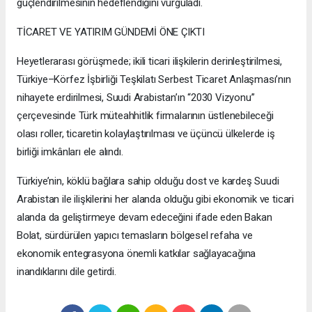
güçlendirilmesinin hedeflendiğini vurguladı.
TİCARET VE YATIRIM GÜNDEMİ ÖNE ÇIKTI
Heyetlerarası görüşmede; ikili ticari ilişkilerin derinleştirilmesi,
Türkiye–Körfez İşbirliği Teşkilatı Serbest Ticaret Anlaşması’nın
nihayete erdirilmesi, Suudi Arabistan’ın “2030 Vizyonu”
çerçevesinde Türk müteahhitlik firmalarının üstlenebileceği
olası roller, ticaretin kolaylaştırılması ve üçüncü ülkelerde iş
birliği imkânları ele alındı.
Türkiye’nin, köklü bağlara sahip olduğu dost ve kardeş Suudi
Arabistan ile ilişkilerini her alanda olduğu gibi ekonomik ve ticari
alanda da geliştirmeye devam edeceğini ifade eden Bakan
Bolat, sürdürülen yapıcı temasların bölgesel refaha ve
ekonomik entegrasyona önemli katkılar sağlayacağına
inandıklarını dile getirdi.