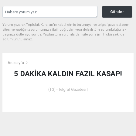
Gönder
Yorum yazarak Topluluk Kuralları’nı kabul etmiş bulunuyor ve telgrafgazetesi.com
sitesine yaptığınız yorumunuzla ilgili doğrudan veya dolaylı tüm sorumluluğu tek
başınıza üstleniyorsunuz. Yazılan tüm yorumlardan site yönetimi hiçbir şekilde
sorumlu tutulamaz.
Anasayfa
5 DAKİKA KALDIN FAZIL KASAP!
(TG) - Telgraf Gazetesi |
Dün akşam saatlerinde Emet’in Küreci Köyü’nde
çıkan yangından sonra eleştirilerde bulunan CHP
Kütahya Milletvekili Ali Fazıl Kasap’a vatandaşların