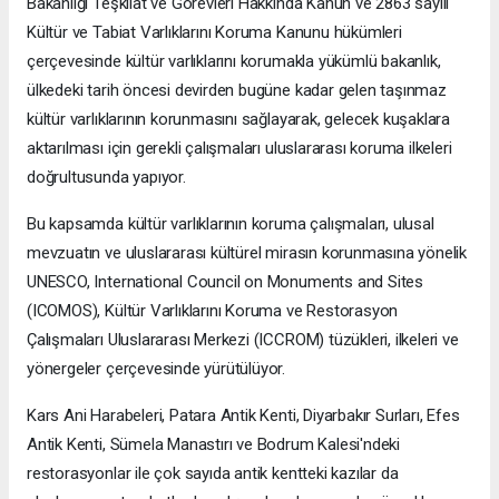
Bakanlığı Teşkilat ve Görevleri Hakkında Kanun ve 2863 sayılı
Kültür ve Tabiat Varlıklarını Koruma Kanunu hükümleri
çerçevesinde kültür varlıklarını korumakla yükümlü bakanlık,
ülkedeki tarih öncesi devirden bugüne kadar gelen taşınmaz
kültür varlıklarının korunmasını sağlayarak, gelecek kuşaklara
aktarılması için gerekli çalışmaları uluslararası koruma ilkeleri
doğrultusunda yapıyor.
Bu kapsamda kültür varlıklarının koruma çalışmaları, ulusal
mevzuatın ve uluslararası kültürel mirasın korunmasına yönelik
UNESCO, International Council on Monuments and Sites
(ICOMOS), Kültür Varlıklarını Koruma ve Restorasyon
Çalışmaları Uluslararası Merkezi (ICCROM) tüzükleri, ilkeleri ve
yönergeler çerçevesinde yürütülüyor.
Kars Ani Harabeleri, Patara Antik Kenti, Diyarbakır Surları, Efes
Antik Kenti, Sümela Manastırı ve Bodrum Kalesi'ndeki
restorasyonlar ile çok sayıda antik kentteki kazılar da