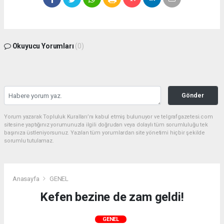
Okuyucu Yorumları
(0)
Gönder
Yorum yazarak Topluluk Kuralları’nı kabul etmiş bulunuyor ve telgrafgazetesi.com
sitesine yaptığınız yorumunuzla ilgili doğrudan veya dolaylı tüm sorumluluğu tek
başınıza üstleniyorsunuz. Yazılan tüm yorumlardan site yönetimi hiçbir şekilde
sorumlu tutulamaz.
Anasayfa
GENEL
Kefen bezine de zam geldi!
GENEL