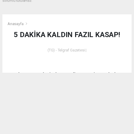
sorumlu tutulamaz.
Anasayfa
5 DAKİKA KALDIN FAZIL KASAP!
(TG) - Telgraf Gazetesi |
Dün akşam saatlerinde Emet’in Küreci Köyü’nde
çıkan yangından sonra eleştirilerde bulunan CHP
Kütahya Milletvekili Ali Fazıl Kasap’a vatandaşların
tepkilerinin yanı sıra bir tepki de AK Parti Kütahya
Milletvekili İshak Gazel’den geldi.