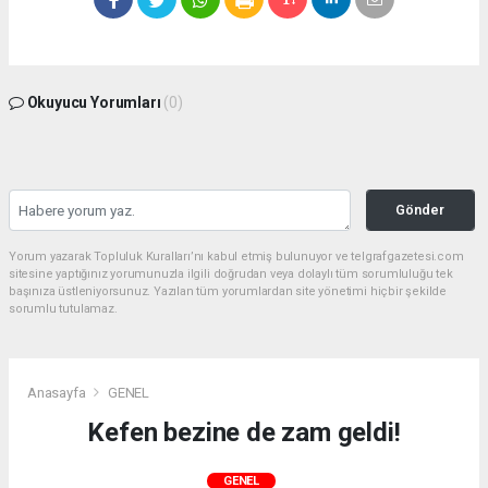
Okuyucu Yorumları
(0)
Gönder
Yorum yazarak Topluluk Kuralları’nı kabul etmiş bulunuyor ve telgrafgazetesi.com
sitesine yaptığınız yorumunuzla ilgili doğrudan veya dolaylı tüm sorumluluğu tek
başınıza üstleniyorsunuz. Yazılan tüm yorumlardan site yönetimi hiçbir şekilde
sorumlu tutulamaz.
Anasayfa
GENEL
Kefen bezine de zam geldi!
GENEL