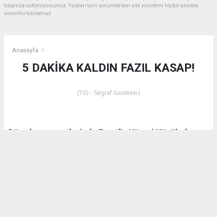
başınıza üstleniyorsunuz. Yazılan tüm yorumlardan site yönetimi hiçbir şekilde
sorumlu tutulamaz.
Anasayfa
5 DAKİKA KALDIN FAZIL KASAP!
(TG) - Telgraf Gazetesi |
Dün akşam saatlerinde Emet’in Küreci Köyü’nde
çıkan yangından sonra eleştirilerde bulunan CHP
Kütahya Milletvekili Ali Fazıl Kasap’a vatandaşların
tepkilerinin yanı sıra bir tepki de AK Parti Kütahya
Milletvekili İshak Gazel’den geldi.