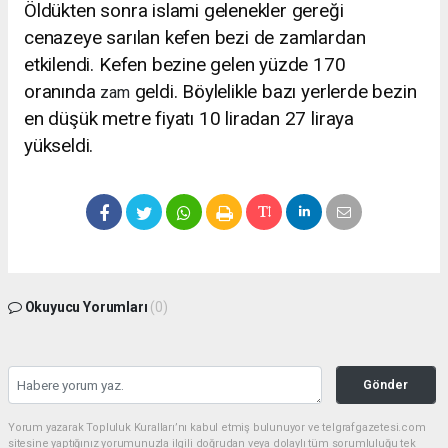
Öldükten sonra islami gelenekler gereği
cenazeye sarılan kefen bezi de zamlardan
etkilendi. Kefen bezine gelen yüzde 170
oranında
geldi. Böylelikle bazı yerlerde bezin
zam
en düşük metre fiyatı 10 liradan 27 liraya
yükseldi.
Okuyucu Yorumları
(0)
Gönder
Yorum yazarak Topluluk Kuralları’nı kabul etmiş bulunuyor ve telgrafgazetesi.com
sitesine yaptığınız yorumunuzla ilgili doğrudan veya dolaylı tüm sorumluluğu tek