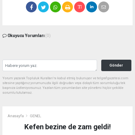
Okuyucu Yorumları
(0)
Gönder
Yorum yazarak Topluluk Kuralları’nı kabul etmiş bulunuyor ve telgrafgazetesi.com
sitesine yaptığınız yorumunuzla ilgili doğrudan veya dolaylı tüm sorumluluğu tek
başınıza üstleniyorsunuz. Yazılan tüm yorumlardan site yönetimi hiçbir şekilde
sorumlu tutulamaz.
Anasayfa
GENEL
Kefen bezine de zam geldi!