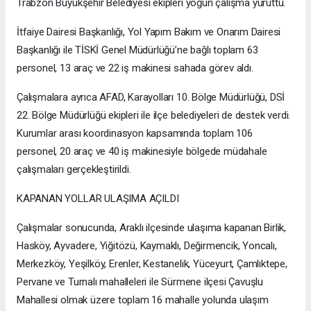
Trabzon Büyükşehir Belediyesi ekipleri yoğun çalışma yürüttü.
İtfaiye Dairesi Başkanlığı, Yol Yapım Bakım ve Onarım Dairesi
Başkanlığı ile TİSKİ Genel Müdürlüğü’ne bağlı toplam 63
personel, 13 araç ve 22 iş makinesi sahada görev aldı.
Çalışmalara ayrıca AFAD, Karayolları 10. Bölge Müdürlüğü, DSİ
22. Bölge Müdürlüğü ekipleri ile ilçe belediyeleri de destek verdi.
Kurumlar arası koordinasyon kapsamında toplam 106
personel, 20 araç ve 40 iş makinesiyle bölgede müdahale
çalışmaları gerçekleştirildi.
KAPANAN YOLLAR ULAŞIMA AÇILDI
Çalışmalar sonucunda, Araklı ilçesinde ulaşıma kapanan Birlik,
Hasköy, Ayvadere, Yiğitözü, Kaymaklı, Değirmencik, Yoncalı,
Merkezköy, Yeşilköy, Erenler, Kestanelik, Yüceyurt, Çamlıktepe,
Pervane ve Turnalı mahalleleri ile Sürmene ilçesi Çavuşlu
Mahallesi olmak üzere toplam 16 mahalle yolunda ulaşım