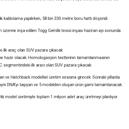
ik kablolama yapılırken, 58 bin 330 metre boru hattı döşendi.
 üzerine inşa edilen Togg Gemlik tesisi inşası haziran ayı sonunda
i ilk araç olan SUV pazara çıkacak
time hazır olacak. Homologasyon testlerinin tamamlanmasının
 C segmentindeki ilk aracı olan SUV pazara çıkacak.
an ve Hatchback modelleri üretim sırasına girecek. Sonraki yıllarda
 aynı DNA'yı taşıyan ve 5 modelden oluşan ürün gamı tamamlanacak.
klı model üretimiyle toplam 1 milyon adet araç üretmeyi planlıyor.