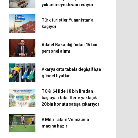
yükselmeye devam ediyor
Türk turistler Yunanistan'a
kaçıyor
Adalet Bakanlığı’ndan 15 bin
personel alımı
Akaryakıtta tabela değişti! İşte
güncel fiyatlar
TOKİ 64 ilde 18 bin liradan
başlayan taksitlerle yaklaşık
20 bin konutu satışa çıkarıyor
A Millî Takım Venezuela
maçına hazır