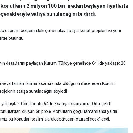
nutların 2 milyon 100 bin liradan başlayan fiyatlarla
eçenekleriyle satışa sunulacağını bildirdi.
da deprem bölgesindeki çalışmalar, sosyal konut projeleri ve yeni
erde bulundu.
n detaylarını paylaşan Kurum, Türkiye genelinde 64 ilde yaklaşık 20
nı veya tamamlanma aşamasında olduğunu ifade eden Kurum,
rojelerin satışa sunulacağını söyledi.
aklaşık 20 bin konutu 64 ilde satışa çıkarıyoruz. Orta gelirli
konutlardan oluşan bir proje. Konutların çoğu tamamlandı ya da
z bu konutları teslim alarak doğrudan oturabilecek" dedi.