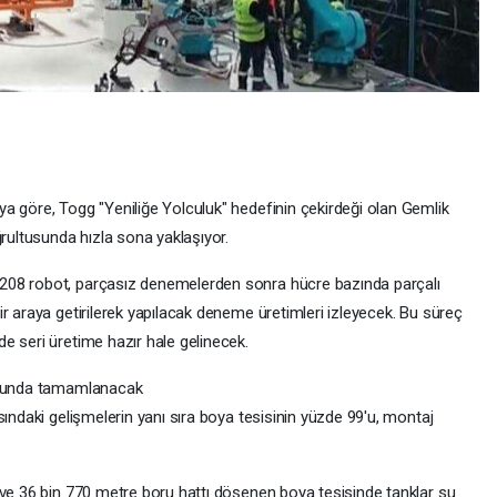
ı
a göre, Togg "Yeniliğe Yolculuk" hedefinin çekirdeği olan Gemlik
ğrultusunda hızla sona yaklaşıyor.
208 robot, parçasız denemelerden sonra hücre bazında parçalı
r araya getirilerek yapılacak deneme üretimleri izleyecek. Bu süreç
e seri üretime hazır hale gelinecek.
sonunda tamamlanacak
sındaki gelişmelerin yanı sıra boya tesisinin yüzde 99'u, montaj
 ve 36 bin 770 metre boru hattı döşenen boya tesisinde tanklar su