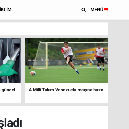
İKLİM
MENÜ
e güncel
A Millî Takım Venezuela maçına hazır
şladı