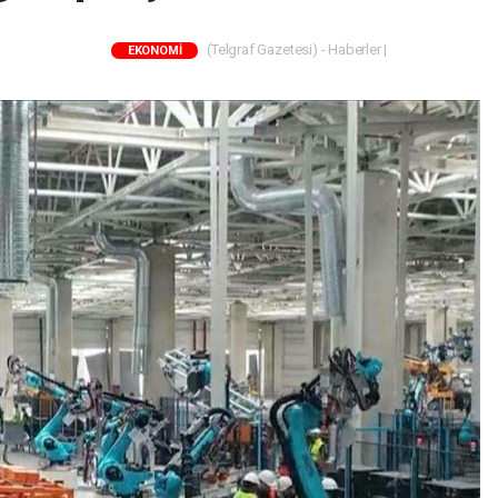
(Telgraf Gazetesi) - Haberler |
EKONOMİ