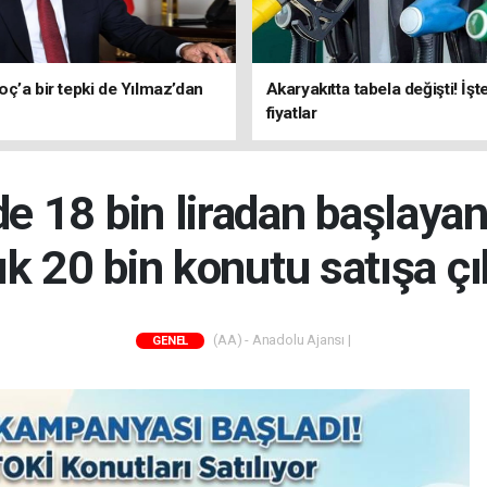
ç’a bir tepki de Yılmaz’dan
Akaryakıtta tabela değişti! İşt
fiyatlar
e 18 bin liradan başlayan
ık 20 bin konutu satışa çı
(AA) - Anadolu Ajansı |
GENEL