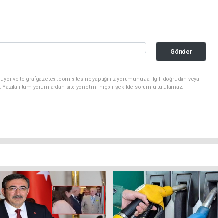
Gönder
uyor ve telgrafgazetesi.com sitesine yaptığınız yorumunuzla ilgili doğrudan veya
. Yazılan tüm yorumlardan site yönetimi hiçbir şekilde sorumlu tutulamaz.