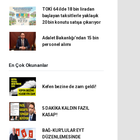
TOKİ 64 ilde 18 bin liradan
başlayan taksitlerle yaklaşık
20 bin konutu satışa çıkarıyor
Adalet Bakanlığı’ndan 15 bin
personel alımı
En Çok Okunanlar
Kefen bezine de zam geldi!
5 DAKİKA KALDIN FAZIL
KASAP!
BAĞ-KUR'LULAR EYT
DÜZENLEMESİNDE