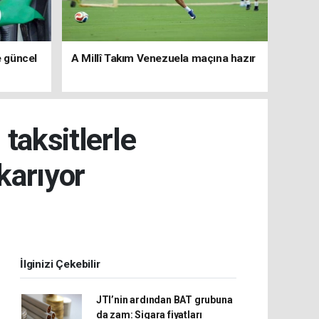
e güncel
A Millî Takım Venezuela maçına hazır
 taksitlerle
karıyor
İlginizi Çekebilir
JTI’nin ardından BAT grubuna
da zam: Sigara fiyatları