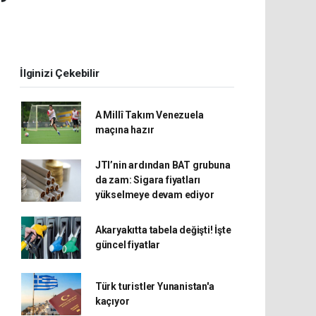
İlginizi Çekebilir
A Millî Takım Venezuela
maçına hazır
JTI’nin ardından BAT grubuna
da zam: Sigara fiyatları
yükselmeye devam ediyor
Akaryakıtta tabela değişti! İşte
güncel fiyatlar
Türk turistler Yunanistan'a
kaçıyor