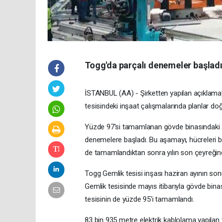
Togg'da parçalı denemeler başlad
İSTANBUL (AA) - Şirketten yapılan açıklamay
tesisindeki inşaat çalışmalarında planlar do
Yüzde 97'si tamamlanan gövde binasındaki 
denemelere başladı. Bu aşamayı, hücreleri bi
de tamamlandıktan sonra yılın son çeyreğind
Togg Gemlik tesisi inşası haziran ayının 
Gemlik tesisinde mayıs itibarıyla gövde bina
tesisinin de yüzde 95'i tamamlandı.
83 bin 935 metre elektrik kablolama yapılan