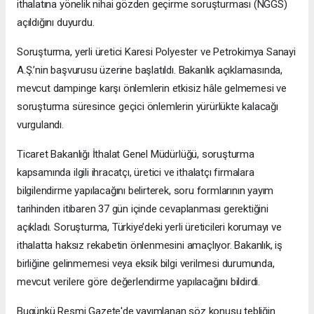
ithalatına yönelik nihai gözden geçirme soruşturması (NGGS)
açıldığını duyurdu.
Soruşturma, yerli üretici Karesi Polyester ve Petrokimya Sanayi
A.Ş.’nin başvurusu üzerine başlatıldı. Bakanlık açıklamasında,
mevcut dampinge karşı önlemlerin etkisiz hâle gelmemesi ve
soruşturma süresince geçici önlemlerin yürürlükte kalacağı
vurgulandı.
Ticaret Bakanlığı İthalat Genel Müdürlüğü, soruşturma
kapsamında ilgili ihracatçı, üretici ve ithalatçı firmalara
bilgilendirme yapılacağını belirterek, soru formlarının yayım
tarihinden itibaren 37 gün içinde cevaplanması gerektiğini
açıkladı. Soruşturma, Türkiye’deki yerli üreticileri korumayı ve
ithalatta haksız rekabetin önlenmesini amaçlıyor. Bakanlık, iş
birliğine gelinmemesi veya eksik bilgi verilmesi durumunda,
mevcut verilere göre değerlendirme yapılacağını bildirdi.
Bugünkü Resmi Gazete'de yayımlanan söz konusu tebliğin