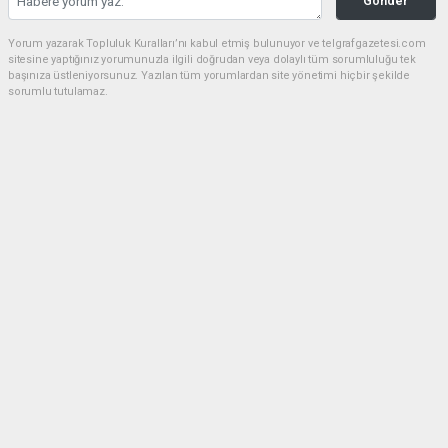
Gönder
Yorum yazarak Topluluk Kuralları’nı kabul etmiş bulunuyor ve telgrafgazetesi.com
sitesine yaptığınız yorumunuzla ilgili doğrudan veya dolaylı tüm sorumluluğu tek
başınıza üstleniyorsunuz. Yazılan tüm yorumlardan site yönetimi hiçbir şekilde
sorumlu tutulamaz.
Anasayfa
5 DAKİKA KALDIN FAZIL KASAP!
(TG) - Telgraf Gazetesi |
Dün akşam saatlerinde Emet’in Küreci Köyü’nde
çıkan yangından sonra eleştirilerde bulunan CHP
Kütahya Milletvekili Ali Fazıl Kasap’a vatandaşların
tepkilerinin yanı sıra bir tepki de AK Parti Kütahya
Milletvekili İshak Gazel’den geldi.