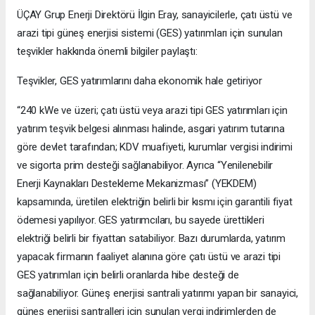
ÜÇAY Grup Enerji Direktörü İlgin Eray, sanayicilerle, çatı üstü ve
arazi tipi güneş enerjisi sistemi (GES) yatırımları için sunulan
teşvikler hakkında önemli bilgiler paylaştı:
Teşvikler, GES yatırımlarını daha ekonomik hale getiriyor
“240 kWe ve üzeri; çatı üstü veya arazi tipi GES yatırımları için
yatırım teşvik belgesi alınması halinde, asgari yatırım tutarına
göre devlet tarafından; KDV muafiyeti, kurumlar vergisi indirimi
ve sigorta prim desteği sağlanabiliyor. Ayrıca “Yenilenebilir
Enerji Kaynakları Destekleme Mekanizması” (YEKDEM)
kapsamında, üretilen elektriğin belirli bir kısmı için garantili fiyat
ödemesi yapılıyor. GES yatırımcıları, bu sayede ürettikleri
elektriği belirli bir fiyattan satabiliyor. Bazı durumlarda, yatırım
yapacak firmanın faaliyet alanına göre çatı üstü ve arazi tipi
GES yatırımları için belirli oranlarda hibe desteği de
sağlanabiliyor. Güneş enerjisi santrali yatırımı yapan bir sanayici,
güneş enerjisi santralleri için sunulan vergi indirimlerden de