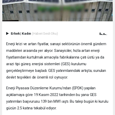
Erkek
|
Kadın
(Haberi Sesli Oku)
Enerji krizi ve artan fiyatlar, sanayi sektörünün önemli gündem
maddeleri arasında yer alıyor. Sanayiciler, hızla artan enerji
fiyatlarından kurtulmak amacıyla fabrikalarına çatı üstü ya da
arazi tipi güneş enerjisi sistemleri (GES) kurulumu
gerçekleştirmeye başladı. GES yatırımlarındaki artışta; sunulan
devlet teşvikleri de önemli rol oynuyor.
Enerji Piyasa­sı Düzenleme Kurumu’ndan (EPDK) yapılan
açıklamaya göre 19 Kasım 2022 tarihinden bu yana GES
yatırımları başvurusu 139 bin MW’ı aştı. Bu talep bugün ki kurulu
gücün 2.5 katına tekabül ediyor.