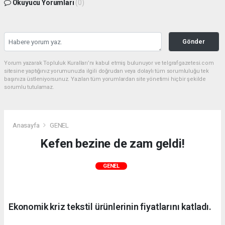
Okuyucu Yorumları
(0)
Gönder
Yorum yazarak Topluluk Kuralları’nı kabul etmiş bulunuyor ve telgrafgazetesi.com
sitesine yaptığınız yorumunuzla ilgili doğrudan veya dolaylı tüm sorumluluğu tek
başınıza üstleniyorsunuz. Yazılan tüm yorumlardan site yönetimi hiçbir şekilde
sorumlu tutulamaz.
Anasayfa
GENEL
Kefen bezine de zam geldi!
GENEL
Ekonomik kriz tekstil ürünlerinin fiyatlarını katladı.