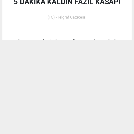
5 DAKİKA KALDIN FAZIL KASAP!
(TG) - Telgraf Gazetesi |
Dün akşam saatlerinde Emet’in Küreci Köyü’nde
çıkan yangından sonra eleştirilerde bulunan CHP
Kütahya Milletvekili Ali Fazıl Kasap’a vatandaşların
tepkilerinin yanı sıra bir tepki de AK Parti Kütahya
Milletvekili İshak Gazel’den geldi.