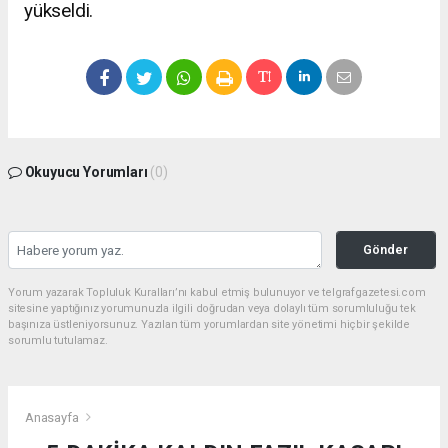
yükseldi.
Okuyucu Yorumları
(0)
Gönder
Yorum yazarak Topluluk Kuralları’nı kabul etmiş bulunuyor ve telgrafgazetesi.com
sitesine yaptığınız yorumunuzla ilgili doğrudan veya dolaylı tüm sorumluluğu tek
başınıza üstleniyorsunuz. Yazılan tüm yorumlardan site yönetimi hiçbir şekilde
sorumlu tutulamaz.
Anasayfa