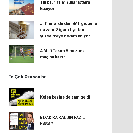
Türk turistler Yunanistan'a
kaçıyor
JTI’nin ardından BAT grubuna
da zam: Sigara fiyatları
yükselmeye devam ediyor
A Millî Takım Venezuela
maçına hazır
En Çok Okunanlar
Kefen bezine de zam geldi!
5 DAKİKA KALDIN FAZIL
KASAP!