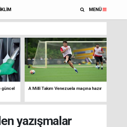
İKLİM
MENÜ
e güncel
A Millî Takım Venezuela maçına hazır
len yazışmalar