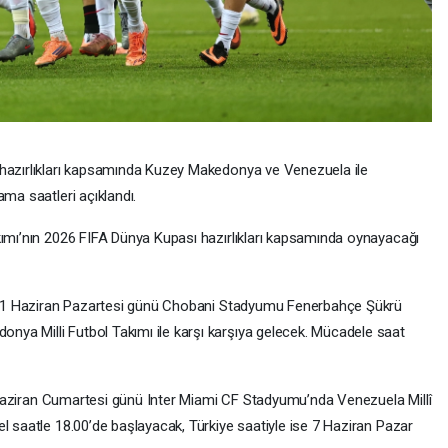
 hazırlıkları kapsamında Kuzey Makedonya ve Venezuela ile
ama saatleri açıklandı.
kımı’nın 2026 FIFA Dünya Kupası hazırlıkları kapsamında oynayacağı
nda 1 Haziran Pazartesi günü Chobani Stadyumu Fenerbahçe Şükrü
ya Milli Futbol Takımı ile karşı karşıya gelecek. Mücadele saat
 6 Haziran Cumartesi günü Inter Miami CF Stadyumu’nda Venezuela Millî
l saatle 18.00’de başlayacak, Türkiye saatiyle ise 7 Haziran Pazar