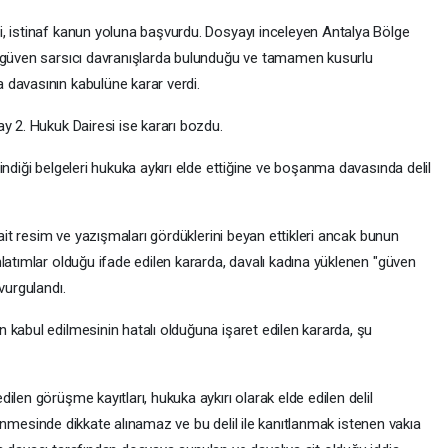
, istinaf kanun yoluna başvurdu. Dosyayı inceleyen Antalya Bölge
, güven sarsıcı davranışlarda bulunduğu ve tamamen kusurlu
 davasının kabulüne karar verdi.
y 2. Hukuk Dairesi ise kararı bozdu.
indiği belgeleri hukuka aykırı elde ettiğine ve boşanma davasında delil
 ait resim ve yazışmaları gördüklerini beyan ettikleri ancak bunun
latımlar olduğu ifade edilen kararda, davalı kadına yüklenen "güven
vurgulandı.
 kabul edilmesinin hatalı olduğuna işaret edilen kararda, şu
len görüşme kayıtları, hukuka aykırı olarak elde edilen delil
irlenmesinde dikkate alınamaz ve bu delil ile kanıtlanmak istenen vakıa