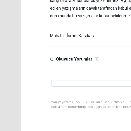
karşı tarafa kusur olarak yüklenemez. Ayrıc
edilen yazışmaların davalı tarafından kabul e
durumunda bu yazışmalar kusur belirlenmes
Muhabir: İsmet Karakaş
Okuyucu Yorumları
(0)
Yorum yazarak Topluluk Kuralları’nı kabul etmiş bulun
dolaylı tüm sorumluluğu tek başınıza üstleniyorsunuz