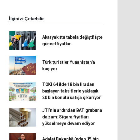
İlginizi Çekebilir
Akaryakıtta tabela değişti! İşte
güncel fiyatlar
Türk turistler Yunanistan'a
kaçıyor
TOKİ 64 ilde 18 bin liradan
başlayan taksitlerle yaklaşık
20 bin konutu satışa çıkarıyor
JTI’nin ardından BAT grubuna
da zam: Sigara fiyatları
yükselmeye devam ediyor
Adalet Bakanlığı’ndan 15 bin