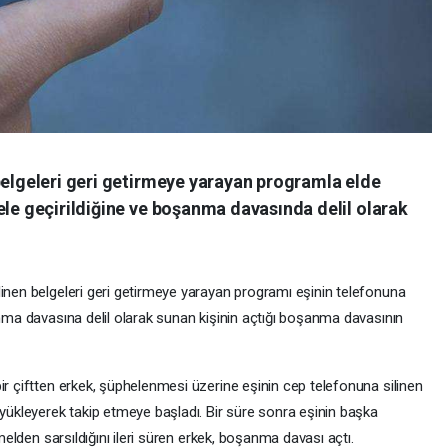
belgeleri geri getirmeye yarayan programla elde
ele geçirildiğine ve boşanma davasında delil olarak
linen belgeleri geri getirmeye yarayan programı eşinin telefonuna
anma davasına delil olarak sunan kişinin açtığı boşanma davasının
ir çiftten erkek, şüphelenmesi üzerine eşinin cep telefonuna silinen
 yükleyerek takip etmeye başladı. Bir süre sonra eşinin başka
emelden sarsıldığını ileri süren erkek, boşanma davası açtı.