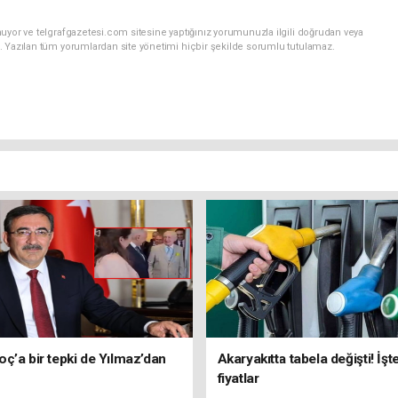
uyor ve telgrafgazetesi.com sitesine yaptığınız yorumunuzla ilgili doğrudan veya
. Yazılan tüm yorumlardan site yönetimi hiçbir şekilde sorumlu tutulamaz.
ç’a bir tepki de Yılmaz’dan
Akaryakıtta tabela değişti! İşt
fiyatlar