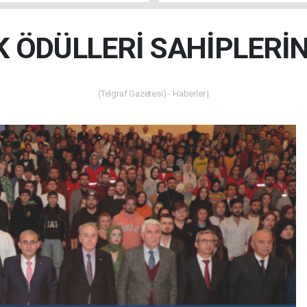
K ÖDÜLLERİ SAHİPLERİN
(Telgraf Gazetesi) - Haberler |