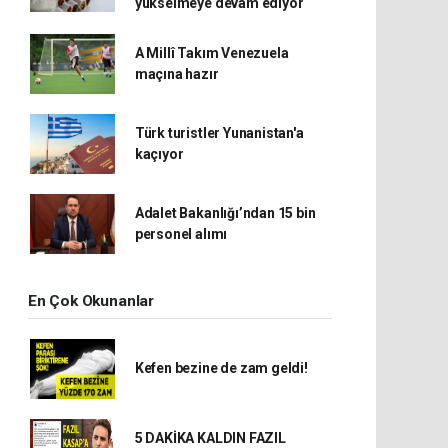
yükselmeye devam ediyor
A Millî Takım Venezuela
maçına hazır
Türk turistler Yunanistan'a
kaçıyor
Adalet Bakanlığı’ndan 15 bin
personel alımı
En Çok Okunanlar
Kefen bezine de zam geldi!
5 DAKİKA KALDIN FAZIL