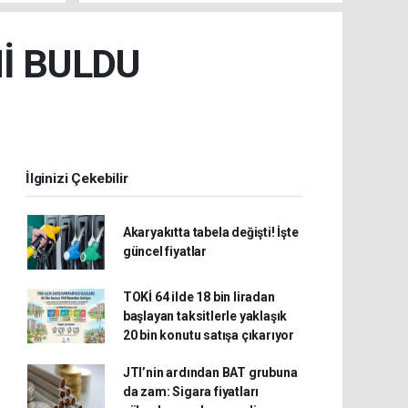
İ BULDU
İlginizi Çekebilir
Akaryakıtta tabela değişti! İşte
güncel fiyatlar
TOKİ 64 ilde 18 bin liradan
başlayan taksitlerle yaklaşık
20 bin konutu satışa çıkarıyor
JTI’nin ardından BAT grubuna
da zam: Sigara fiyatları