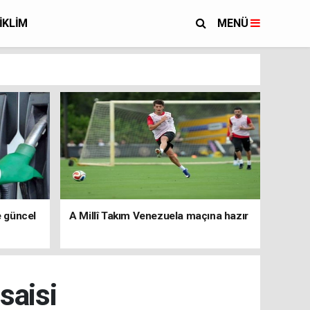
İKLİM
MENÜ
e güncel
A Millî Takım Venezuela maçına hazır
saisi