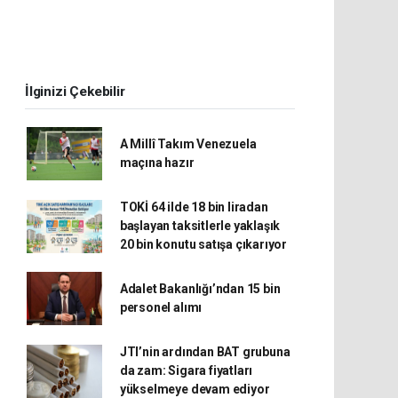
İlginizi Çekebilir
A Millî Takım Venezuela
maçına hazır
TOKİ 64 ilde 18 bin liradan
başlayan taksitlerle yaklaşık
20 bin konutu satışa çıkarıyor
Adalet Bakanlığı’ndan 15 bin
personel alımı
JTI’nin ardından BAT grubuna
da zam: Sigara fiyatları
yükselmeye devam ediyor