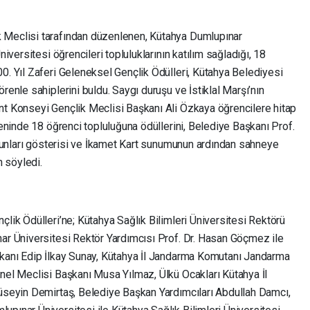
 Meclisi tarafından düzenlenen, Kütahya Dumlupınar
niversitesi öğrencileri topluluklarının katılım sağladığı, 18
0. Yıl Zaferi Geleneksel Gençlik Ödülleri, Kütahya Belediyesi
renle sahiplerini buldu. Saygı duruşu ve İstiklal Marşı’nın
nt Konseyi Gençlik Meclisi Başkanı Ali Özkaya öğrencilere hitap
reninde 18 öğrenci topluluğuna ödüllerini, Belediye Başkanı Prof.
 oyunları gösterisi ve İkamet Kart sunumunun ardından sahneye
n söyledi.
çlik Ödülleri’ne; Kütahya Sağlık Bilimleri Üniversitesi Rektörü
nar Üniversitesi Rektör Yardımcısı Prof. Dr. Hasan Göçmez ile
şkanı Edip İlkay Sunay, Kütahya İl Jandarma Komutanı Jandarma
enel Meclisi Başkanı Musa Yılmaz, Ülkü Ocakları Kütahya İl
Hüseyin Demirtaş, Belediye Başkan Yardımcıları Abdullah Damcı,