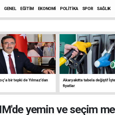
GENEL
EĞİTİM
EKONOMİ
POLİTİKA
SPOR
SAĞLIK
ç’a bir tepki de Yılmaz’dan
Akaryakıtta tabela değişti! İşt
fiyatlar
'de yemin ve seçim me