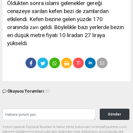
Öldükten sonra islami gelenekler gereği
cenazeye sarılan kefen bezi de zamlardan
etkilendi. Kefen bezine gelen yüzde 170
oranında
geldi. Böylelikle bazı yerlerde bezin
zam
en düşük metre fiyatı 10 liradan 27 liraya
yükseldi.
Okuyucu Yorumları
(0)
Gönder
Yorum yazarak Topluluk Kuralları’nı kabul etmiş bulunuyor ve telgrafgazetesi.com
sitesine yaptığınız yorumunuzla ilgili doğrudan veya dolaylı tüm sorumluluğu tek