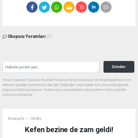
Okuyucu Yorumları
(0)
Gönder
Yorum yazarak Topluluk Kuralları’nı kabul etmiş bulunuyor ve telgrafgazetesi.com
sitesine yaptığınız yorumunuzla ilgili doğrudan veya dolaylı tüm sorumluluğu tek
başınıza üstleniyorsunuz. Yazılan tüm yorumlardan site yönetimi hiçbir şekilde
sorumlu tutulamaz.
Anasayfa
GENEL
Kefen bezine de zam geldi!