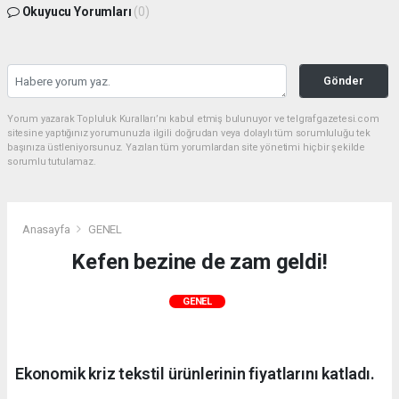
Okuyucu Yorumları
(0)
Gönder
Yorum yazarak Topluluk Kuralları’nı kabul etmiş bulunuyor ve telgrafgazetesi.com
sitesine yaptığınız yorumunuzla ilgili doğrudan veya dolaylı tüm sorumluluğu tek
başınıza üstleniyorsunuz. Yazılan tüm yorumlardan site yönetimi hiçbir şekilde
sorumlu tutulamaz.
Anasayfa
GENEL
Kefen bezine de zam geldi!
GENEL
Ekonomik kriz tekstil ürünlerinin fiyatlarını katladı.