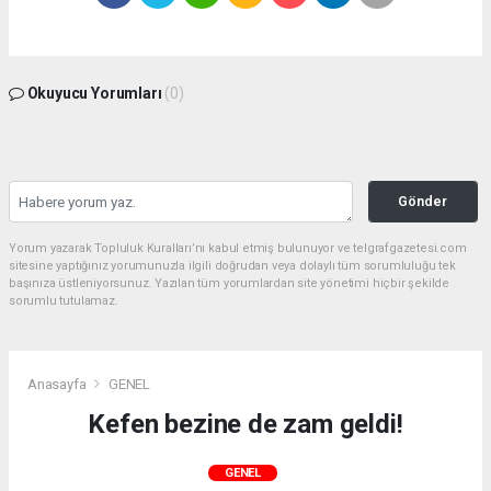
Okuyucu Yorumları
(0)
Gönder
Yorum yazarak Topluluk Kuralları’nı kabul etmiş bulunuyor ve telgrafgazetesi.com
sitesine yaptığınız yorumunuzla ilgili doğrudan veya dolaylı tüm sorumluluğu tek
başınıza üstleniyorsunuz. Yazılan tüm yorumlardan site yönetimi hiçbir şekilde
sorumlu tutulamaz.
Anasayfa
GENEL
Kefen bezine de zam geldi!
GENEL