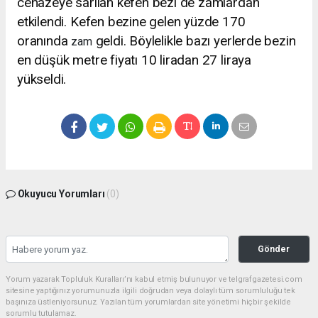
cenazeye sarılan kefen bezi de zamlardan
etkilendi. Kefen bezine gelen yüzde 170
oranında
geldi. Böylelikle bazı yerlerde bezin
zam
en düşük metre fiyatı 10 liradan 27 liraya
yükseldi.
Okuyucu Yorumları
(0)
Gönder
Yorum yazarak Topluluk Kuralları’nı kabul etmiş bulunuyor ve telgrafgazetesi.com
sitesine yaptığınız yorumunuzla ilgili doğrudan veya dolaylı tüm sorumluluğu tek
başınıza üstleniyorsunuz. Yazılan tüm yorumlardan site yönetimi hiçbir şekilde
sorumlu tutulamaz.