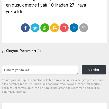
en düşük metre fiyatı 10 liradan 27 liraya
yükseldi.
Okuyucu Yorumları
(0)
Gönder
Yorum yazarak Topluluk Kuralları’nı kabul etmiş bulunuyor ve telgrafgazetesi.com
sitesine yaptığınız yorumunuzla ilgili doğrudan veya dolaylı tüm sorumluluğu tek
başınıza üstleniyorsunuz. Yazılan tüm yorumlardan site yönetimi hiçbir şekilde
sorumlu tutulamaz.