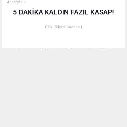
Anasayfa
5 DAKİKA KALDIN FAZIL KASAP!
(TG) - Telgraf Gazetesi |
Dün akşam saatlerinde Emet’in Küreci Köyü’nde
çıkan yangından sonra eleştirilerde bulunan CHP
Kütahya Milletvekili Ali Fazıl Kasap’a vatandaşların
tepkilerinin yanı sıra bir tepki de AK Parti Kütahya
Milletvekili İshak Gazel’den geldi.