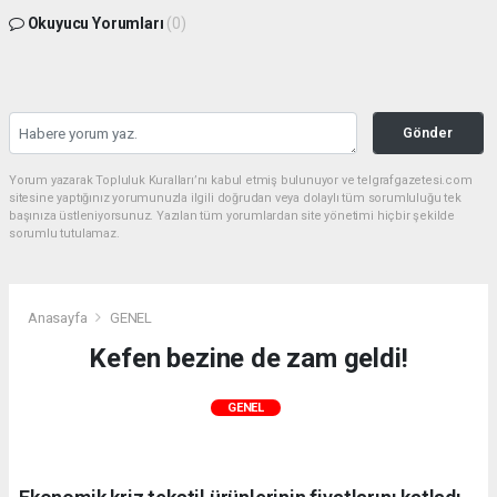
Okuyucu Yorumları
(0)
Gönder
Yorum yazarak Topluluk Kuralları’nı kabul etmiş bulunuyor ve telgrafgazetesi.com
sitesine yaptığınız yorumunuzla ilgili doğrudan veya dolaylı tüm sorumluluğu tek
başınıza üstleniyorsunuz. Yazılan tüm yorumlardan site yönetimi hiçbir şekilde
sorumlu tutulamaz.
Anasayfa
GENEL
Kefen bezine de zam geldi!
GENEL