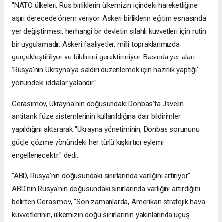
"NATO ülkeleri, Rus birliklerin ülkemizin içindeki hareketliğine
aşırı derecede önem veriyor. Askeri birliklerin eğitim esnasında
yer değiştirmesi, herhangi bir devletin silahlı kuvvetleri için rutin
bir uygulamadır. Askeri faaliyetler, milli topraklarımızda
gerçekleştiriliyor ve bildirimi gerektirmiyor. Basında yer alan
'Rusya'nın Ukrayna'ya saldırı düzenlemek için hazırlık yaptığı'
yönündeki iddialar yalandır."
Gerasimov, Ukrayna'nın doğusundaki Donbas'ta Javelin
antitank füze sistemlerinin kullanıldığına dair bildirimler
yapıldığını aktararak "Ukrayna yönetiminin, Donbas sorununu
güçle çözme yönündeki her türlü kışkırtıcı eylemi
engellenecektir." dedi.
"ABD, Rusya'nın doğusundaki sınırlarında varlığını artırıyor"
ABD'nin Rusya'nın doğusundaki sınırlarında varlığını artırdığını
belirten Gerasimov, "Son zamanlarda, Amerikan stratejik hava
kuvvetlerinin, ülkemizin doğu sınırlarının yakınlarında uçuş