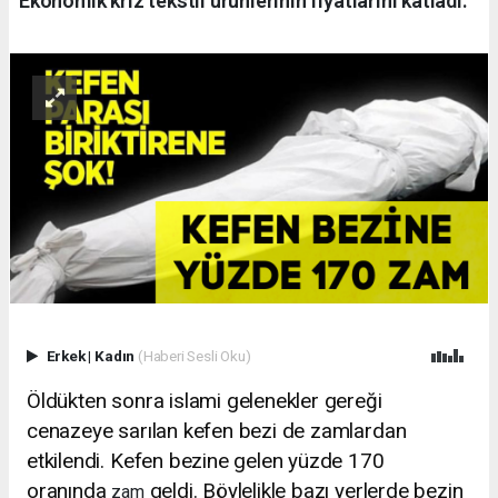
Ekonomik kriz tekstil ürünlerinin fiyatlarını katladı.
Erkek
|
Kadın
(Haberi Sesli Oku)
Öldükten sonra islami gelenekler gereği
cenazeye sarılan kefen bezi de zamlardan
etkilendi. Kefen bezine gelen yüzde 170
oranında
geldi. Böylelikle bazı yerlerde bezin
zam