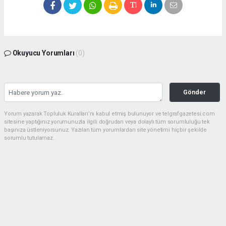
Okuyucu Yorumları
(0)
Gönder
Yorum yazarak Topluluk Kuralları’nı kabul etmiş bulunuyor ve telgrafgazetesi.com
sitesine yaptığınız yorumunuzla ilgili doğrudan veya dolaylı tüm sorumluluğu tek
başınıza üstleniyorsunuz. Yazılan tüm yorumlardan site yönetimi hiçbir şekilde
sorumlu tutulamaz.
Anasayfa
5 DAKİKA KALDIN FAZIL KASAP!
(TG) - Telgraf Gazetesi |