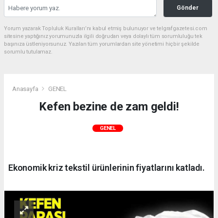
Gönder
Yorum yazarak Topluluk Kuralları’nı kabul etmiş bulunuyor ve telgrafgazetesi.com
sitesine yaptığınız yorumunuzla ilgili doğrudan veya dolaylı tüm sorumluluğu tek
başınıza üstleniyorsunuz. Yazılan tüm yorumlardan site yönetimi hiçbir şekilde
sorumlu tutulamaz.
Anasayfa
GENEL
Kefen bezine de zam geldi!
GENEL
Ekonomik kriz tekstil ürünlerinin fiyatlarını katladı.