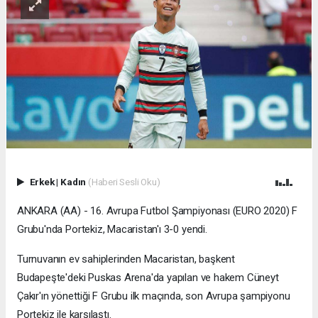
Erkek
|
Kadın
(Haberi Sesli Oku)
ANKARA (AA) - 16. Avrupa Futbol Şampiyonası (EURO 2020) F
Grubu'nda Portekiz, Macaristan'ı 3-0 yendi.
Turnuvanın ev sahiplerinden Macaristan, başkent
Budapeşte'deki Puskas Arena'da yapılan ve hakem Cüneyt
Çakır'ın yönettiği F Grubu ilk maçında, son Avrupa şampiyonu
Portekiz ile karşılaştı.