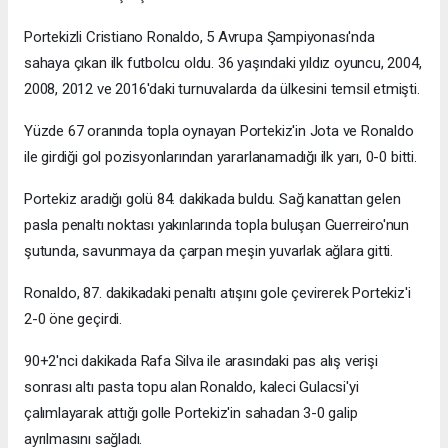
Portekizli Cristiano Ronaldo, 5 Avrupa Şampiyonası'nda
sahaya çıkan ilk futbolcu oldu. 36 yaşındaki yıldız oyuncu, 2004,
2008, 2012 ve 2016'daki turnuvalarda da ülkesini temsil etmişti.
Yüzde 67 oranında topla oynayan Portekiz'in Jota ve Ronaldo
ile girdiği gol pozisyonlarından yararlanamadığı ilk yarı, 0-0 bitti.
Portekiz aradığı golü 84. dakikada buldu. Sağ kanattan gelen
pasla penaltı noktası yakınlarında topla buluşan Guerreiro'nun
şutunda, savunmaya da çarpan meşin yuvarlak ağlara gitti.
Ronaldo, 87. dakikadaki penaltı atışını gole çevirerek Portekiz'i
2-0 öne geçirdi.
90+2'nci dakikada Rafa Silva ile arasındaki pas alış verişi
sonrası altı pasta topu alan Ronaldo, kaleci Gulacsi'yi
çalımlayarak attığı golle Portekiz'in sahadan 3-0 galip
ayrılmasını sağladı.