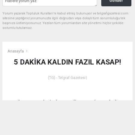
Gönder
Yorum yazarak Topluluk Kuralları’nı kabul etmiş bulunuyor ve telgrafgazetesi.com
sitesine yaptığınız yorumunuzla ilgili doğrudan veya dolaylı tüm sorumluluğu tek
başınıza üstleniyorsunuz. Yazılan tüm yorumlardan site yönetimi hiçbir şekilde
sorumlu tutulamaz.
Anasayfa
5 DAKİKA KALDIN FAZIL KASAP!
(TG) - Telgraf Gazetesi |
Dün akşam saatlerinde Emet’in Küreci Köyü’nde
çıkan yangından sonra eleştirilerde bulunan CHP
Kütahya Milletvekili Ali Fazıl Kasap’a vatandaşların
tepkilerinin yanı sıra bir tepki de AK Parti Kütahya
Milletvekili İshak Gazel’den geldi.