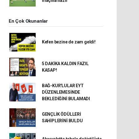
maçına hazır
En Çok Okunanlar
Kefen bezine de zam geldi!
5 DAKİKA KALDIN FAZIL
KASAP!
BAĞ-KUR'LULAR EYT
DÜZENLEMESİNDE
BEKLEDİĞİNİ BULAMADI
GENÇLİK ÖDÜLLERİ
SAHİPLERİNİ BULDU
Akaryakıtta tabela değişti! İşte