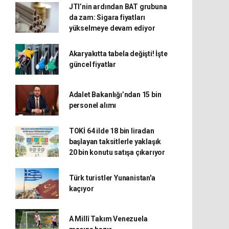
JTI’nin ardından BAT grubuna
da zam: Sigara fiyatları
yükselmeye devam ediyor
Akaryakıtta tabela değişti! İşte
güncel fiyatlar
Adalet Bakanlığı’ndan 15 bin
personel alımı
TOKİ 64 ilde 18 bin liradan
başlayan taksitlerle yaklaşık
20 bin konutu satışa çıkarıyor
Türk turistler Yunanistan'a
kaçıyor
A Millî Takım Venezuela