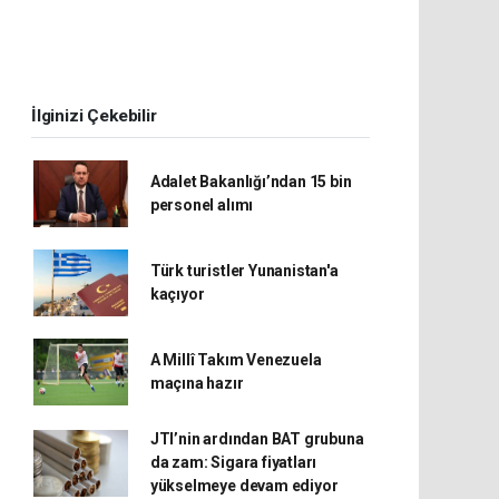
İlginizi Çekebilir
Adalet Bakanlığı’ndan 15 bin
personel alımı
Türk turistler Yunanistan'a
kaçıyor
A Millî Takım Venezuela
maçına hazır
JTI’nin ardından BAT grubuna
da zam: Sigara fiyatları
yükselmeye devam ediyor