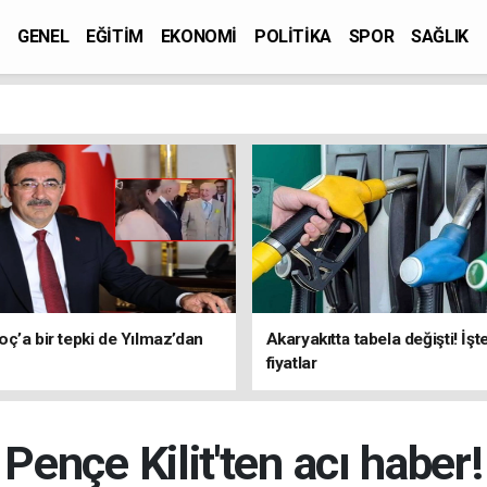
GENEL
EĞİTİM
EKONOMİ
POLİTİKA
SPOR
SAĞLIK
ç’a bir tepki de Yılmaz’dan
Akaryakıtta tabela değişti! İşt
fiyatlar
Pençe Kilit'ten acı haber!