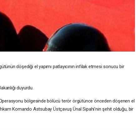
ütünün döşediği el yapımı patlayıcının infilak etmesi sonucu bir
akanlığı duyurdu.
it Operasyonu bölgesinde bölücü terör örgütünce önceden döşenen el
stihkam Komando Astsubay Üstçavuş Ünal Sipahi'nin şehit olduğu, bir