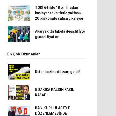
TOKİ 64 ilde 18 bin liradan
başlayan taksitlerle yaklaşık
20 bin konutu satışa çıkarıyor
Akaryakıtta tabela değişti! İşte
güncel fiyatlar
En Çok Okunanlar
Kefen bezine de zam geldi!
5 DAKİKA KALDIN FAZIL
KASAP!
BAĞ-KUR'LULAR EYT
DÜZENLEMESİNDE