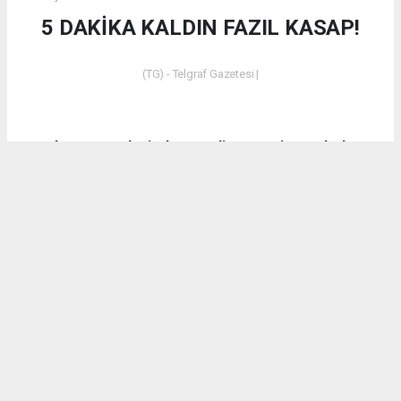
5 DAKİKA KALDIN FAZIL KASAP!
(TG) - Telgraf Gazetesi |
Dün akşam saatlerinde Emet’in Küreci Köyü’nde
çıkan yangından sonra eleştirilerde bulunan CHP
Kütahya Milletvekili Ali Fazıl Kasap’a vatandaşların
tepkilerinin yanı sıra bir tepki de AK Parti Kütahya
Milletvekili İshak Gazel’den geldi.