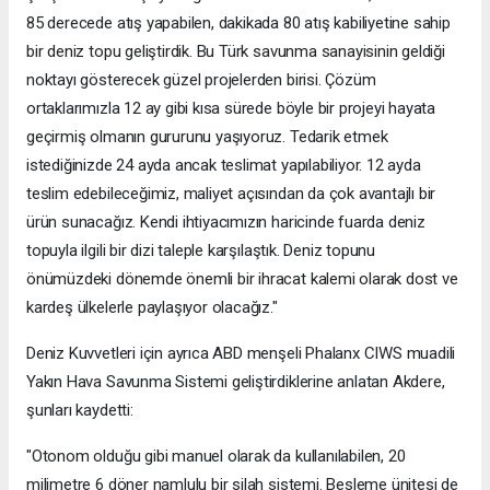
85 derecede atış yapabilen, dakikada 80 atış kabiliyetine sahip
bir deniz topu geliştirdik. Bu Türk savunma sanayisinin geldiği
noktayı gösterecek güzel projelerden birisi. Çözüm
ortaklarımızla 12 ay gibi kısa sürede böyle bir projeyi hayata
geçirmiş olmanın gururunu yaşıyoruz. Tedarik etmek
istediğinizde 24 ayda ancak teslimat yapılabiliyor. 12 ayda
teslim edebileceğimiz, maliyet açısından da çok avantajlı bir
ürün sunacağız. Kendi ihtiyacımızın haricinde fuarda deniz
topuyla ilgili bir dizi taleple karşılaştık. Deniz topunu
önümüzdeki dönemde önemli bir ihracat kalemi olarak dost ve
kardeş ülkelerle paylaşıyor olacağız."
Deniz Kuvvetleri için ayrıca ABD menşeli Phalanx CIWS muadili
Yakın Hava Savunma Sistemi geliştirdiklerine anlatan Akdere,
şunları kaydetti:
"Otonom olduğu gibi manuel olarak da kullanılabilen, 20
milimetre 6 döner namlulu bir silah sistemi. Besleme ünitesi de