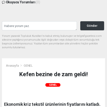
Okuyucu Yorumları
(0)
Gönder
Yorum yazarak Topluluk Kuralları’nı kabul etmiş bulunuyor ve telgrafgazetesi.com
sitesine yaptığınız yorumunuzla ilgili doğrudan veya dolaylı tüm sorumluluğu tek
başınıza üstleniyorsunuz. Yazılan tüm yorumlardan site yönetimi hiçbir şekilde
sorumlu tutulamaz.
Anasayfa
GENEL
Kefen bezine de zam geldi!
GENEL
Ekonomik kriz tekstil ürünlerinin fiyatlarını katladı.