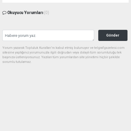
Okuyucu Yorumları
(0)
Gönder
Yorum yazarak Topluluk Kuralları’nı kabul etmiş bulunuyor ve telgrafgazetesi.com
sitesine yaptığınız yorumunuzla ilgili doğrudan veya dolaylı tüm sorumluluğu tek
başınıza üstleniyorsunuz. Yazılan tüm yorumlardan site yönetimi hiçbir şekilde
sorumlu tutulamaz.
Anasayfa
5 DAKİKA KALDIN FAZIL KASAP!
(TG) - Telgraf Gazetesi |