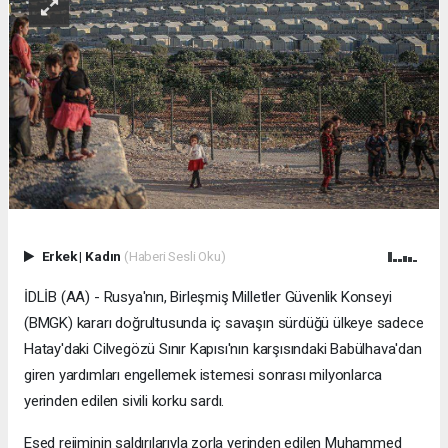
Erkek
|
Kadın
(Haberi Sesli Oku)
İDLİB (AA) - Rusya'nın, Birleşmiş Milletler Güvenlik Konseyi
(BMGK) kararı doğrultusunda iç savaşın sürdüğü ülkeye sadece
Hatay'daki Cilvegözü Sınır Kapısı'nın karşısındaki Babülhava'dan
giren yardımları engellemek istemesi sonrası milyonlarca
yerinden edilen sivili korku sardı.
Esed rejiminin saldırılarıyla zorla yerinden edilen Muhammed