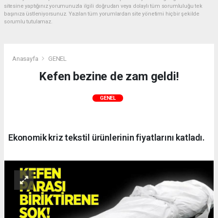
sitesine yaptığınız yorumunuzla ilgili doğrudan veya dolaylı tüm sorumluluğu tek
başınıza üstleniyorsunuz. Yazılan tüm yorumlardan site yönetimi hiçbir şekilde
sorumlu tutulamaz.
Anasayfa
GENEL
Kefen bezine de zam geldi!
GENEL
Ekonomik kriz tekstil ürünlerinin fiyatlarını katladı.