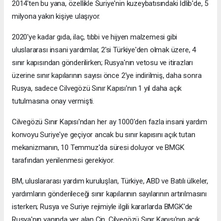
2014'ten bu yana, özellikle Suriye'nin kuzeybatısındaki İdlib'de, 5
milyona yakın kişiye ulaşıyor.
2020'ye kadar gıda, ilaç, tıbbi ve hijyen malzemesi gibi
uluslararası insani yardımlar, 2'si Türkiye'den olmak üzere, 4
sınır kapısından gönderilirken; Rusya'nın vetosu ve itirazları
üzerine sınır kapılarının sayısı önce 2'ye indirilmiş, daha sonra
Rusya, sadece Cilvegözü Sınır Kapısı'nın 1 yıl daha açık
tutulmasına onay vermişti.
Cilvegözü Sınır Kapısı'ndan her ay 1000'den fazla insani yardım
konvoyu Suriye'ye geçiyor ancak bu sınır kapısını açık tutan
mekanizmanın, 10 Temmuz'da süresi doluyor ve BMGK
tarafından yenilenmesi gerekiyor.
BM, uluslararası yardım kuruluşları, Türkiye, ABD ve Batılı ülkeler,
yardımların gönderileceği sınır kapılarının sayılarının artırılmasını
isterken; Rusya ve Suriye rejimiyle ilgili kararlarda BMGK'de
Rusya'nın yanında yer alan Çin, Cilvegözü Sınır Kapısı'nın açık