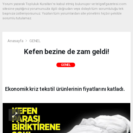
Yorum yazarak Topluluk Kuralları’nı kabul etmiş bulunuyor ve telgrafgazetesi.com
sitesine yaptığınız yorumunuzla ilgili doğrudan veya dolaylı tüm sorumluluğu tek
başınıza üstleniyorsunuz. Yazılan tüm yorumlardan site yönetimi hiçbir şekilde
sorumlu tutulamaz.
Anasayfa
GENEL
Kefen bezine de zam geldi!
GENEL
Ekonomik kriz tekstil ürünlerinin fiyatlarını katladı.