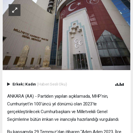
Erkek
|
Kadın
(Haberi Sesli Oku)
ANKARA (AA) - Partiden yapılan açıklamada, MHP'nin,
Cumhuriyet'in 100'üncü yıl dönümü olan 2023'te
gerçekleştirilecek Cumhurbaşkanı ve Milletvekili Genel
Seçimlerine bütün imkan ve inancıyla hazırlandığı vurgulandı.
Bu kapsamda 29 Temmuz'dan itibaren "Adım Adım 2023, İlçe