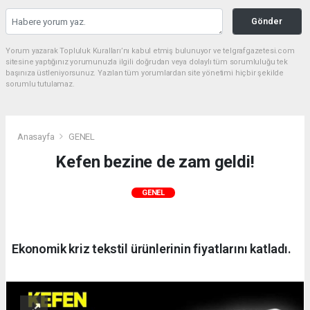
Gönder
Yorum yazarak Topluluk Kuralları’nı kabul etmiş bulunuyor ve telgrafgazetesi.com
sitesine yaptığınız yorumunuzla ilgili doğrudan veya dolaylı tüm sorumluluğu tek
başınıza üstleniyorsunuz. Yazılan tüm yorumlardan site yönetimi hiçbir şekilde
sorumlu tutulamaz.
Anasayfa
GENEL
Kefen bezine de zam geldi!
GENEL
Ekonomik kriz tekstil ürünlerinin fiyatlarını katladı.