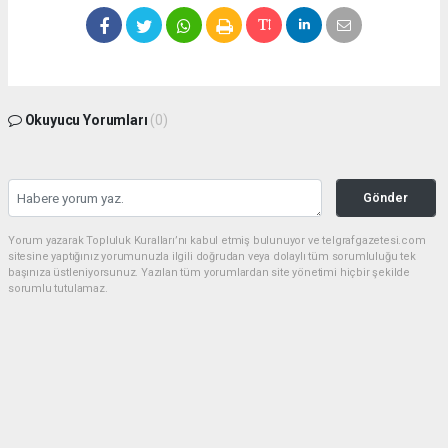
Okuyucu Yorumları
(0)
Gönder
Yorum yazarak Topluluk Kuralları’nı kabul etmiş bulunuyor ve telgrafgazetesi.com
sitesine yaptığınız yorumunuzla ilgili doğrudan veya dolaylı tüm sorumluluğu tek
başınıza üstleniyorsunuz. Yazılan tüm yorumlardan site yönetimi hiçbir şekilde
sorumlu tutulamaz.
haber paketi
haber scripti
haber yazılımı
Tüm hakları saklı tutulmaktadır.Copyright 2026©