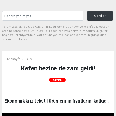
Gönder
Yorum yazarak Topluluk Kuralları’nı kabul etmiş bulunuyor ve telgrafgazetesi.com
sitesine yaptığınız yorumunuzla ilgili doğrudan veya dolaylı tüm sorumluluğu tek
başınıza üstleniyorsunuz. Yazılan tüm yorumlardan site yönetimi hiçbir şekilde
sorumlu tutulamaz.
Anasayfa
GENEL
Kefen bezine de zam geldi!
GENEL
Ekonomik kriz tekstil ürünlerinin fiyatlarını katladı.