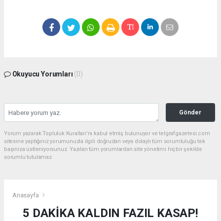
Okuyucu Yorumları
(0)
Gönder
Yorum yazarak Topluluk Kuralları’nı kabul etmiş bulunuyor ve telgrafgazetesi.com
sitesine yaptığınız yorumunuzla ilgili doğrudan veya dolaylı tüm sorumluluğu tek
başınıza üstleniyorsunuz. Yazılan tüm yorumlardan site yönetimi hiçbir şekilde
sorumlu tutulamaz.
Anasayfa
5 DAKİKA KALDIN FAZIL KASAP!