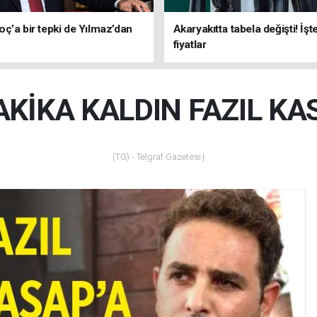
ç’a bir tepki de Yılmaz’dan
Akaryakıtta tabela değişti! İşt
fiyatlar
AKİKA KALDIN FAZIL KA
(TG) - Telgraf Gazetesi |