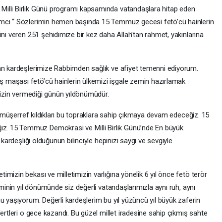
illi Birlik Günü programı kapsamında vatandaşlara hitap eden
amcı “ Sözlerimin hemen başında 15 Temmuz gecesi fetö’cü hainlerin
ini veren 251 şehidimize bir kez daha Allah’tan rahmet, yakınlarına
lan kardeşlerimize Rabbimden sağlık ve afiyet temenni ediyorum.
maşası fetö’cü hainlerin ülkemizi işgale zemin hazırlamak
e izin vermediği günün yıldönümüdür.
la müşerref kıldıkları bu topraklara sahip çıkmaya devam edeceğiz. 15
. 15 Temmuz Demokrasi ve Milli Birlik Günü’nde En büyük
 kardeşliği olduğunun bilinciyle hepinizi saygı ve sevgiyle
mizin bekası ve milletimizin varlığına yönelik 6 yıl önce fetö terör
iminin yıl dönümünde siz değerli vatandaşlarımızla aynı ruh, aynı
u yaşıyorum. Değerli kardeşlerim bu yıl yüzüncü yıl büyük zaferin
ertleri o gece kazandı. Bu güzel millet iradesine sahip çıkmış sahte