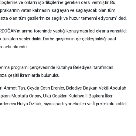
pçilerine ve onların işbirlikçilerine gereken dersi vermiştir. Bu
topraklarının vatan kalmasını sağlayan ve sağlayacak olan tüm
yatta olan tüm gazilerimize sağlık ve huzur temenni ediyorum” dedi.
OĞAN’ın anma töreninde yaptığı konuşması led ekrana yansıtıldı.
türküleri seslendirildi. Darbe girişiminin gerçekleştirildiği saat
da sela okundu.
Anma programı çerçevesinde Kütahya Belediyesi tarafından
ıza çeşitli ikramlarda bulunuldu.
illeri Ahmet Tan, Ceyda Çetin Erenler, Belediye Başkan Vekili Abdullah
şkanı Mustafa Önsay, Ülkü Ocakları Kütahya İl Başkanı İlker
cısı Hülya Öztürk, siyasi parti yöneticileri ve İl protokolü katıldı.