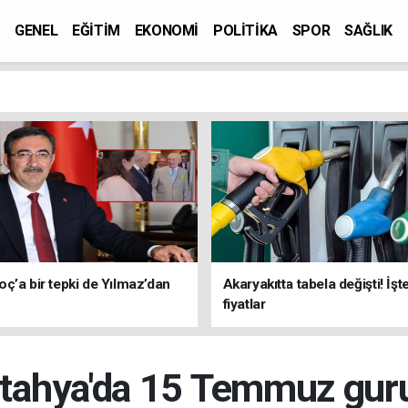
GENEL
EĞİTİM
EKONOMİ
POLİTİKA
SPOR
SAĞLIK
ç’a bir tepki de Yılmaz’dan
Akaryakıtta tabela değişti! İşt
fiyatlar
tahya'da 15 Temmuz gur