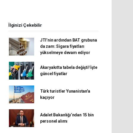
İlginizi Çekebilir
JTI’nin ardından BAT grubuna
da zam: Sigara fiyatları
yükselmeye devam ediyor
Akaryakıtta tabela değişti! İşte
güncel fiyatlar
Türk turistler Yunanistan'a
kaçıyor
Adalet Bakanlığı’ndan 15 bin
personel alımı