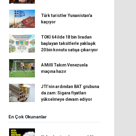
Türk turistler Yunanistan'a
kaçıyor
TOKİ 64 ilde 18 bin liradan
başlayan taksitlerle yaklaşık
20 bin konutu satışa çıkarıyor
A Millî Takım Venezuela
maçına hazır
JTI’nin ardından BAT grubuna
da zam: Sigara fiyatları
yükselmeye devam ediyor
En Çok Okunanlar