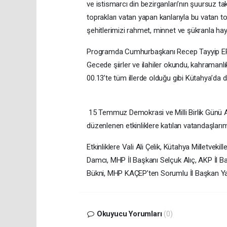
ve istismarcı din bezirganları’nın şuursuz taki
toprakları vatan yapan kanlarıyla bu vatan 
şehitlerimizi rahmet, minnet ve şükranla ha
Programda Cumhurbaşkanı Recep Tayyip ERD
Gecede şiirler ve ilahiler okundu, kahramanlık 
00.13’te tüm illerde olduğu gibi Kütahya’da 
15 Temmuz Demokrasi ve Milli Birlik Günü 
düzenlenen etkinliklere katılan vatandaşlarım
Etkinliklere Vali Ali Çelik, Kütahya Milletvek
Damcı, MHP İl Başkanı Selçuk Alıç, AKP İl Ba
Bükni, MHP KAÇEP’ten Sorumlu İl Başkan Yardım
Okuyucu Yorumları
(0)