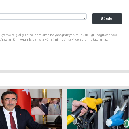
Gönder
uyor ve telgrafgazetesi.com sitesine yaptığınız yorumunuzla ilgili doğrudan veya
. Yazılan tüm yorumlardan site yönetimi hiçbir şekilde sorumlu tutulamaz.