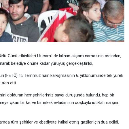
lik Günü etkinlikleri Ulucami’ de kılınan akşam namazının ardından,
narak belediye önüne kadar yürüyüş gerçekleştirildi.
nün (FETÖ) 15 Temmuz hain kalkışmasının 6. yıldönümünde tek yürek
akın etti.
çesini dolduran hemşehrilerimiz saygı duruşunda bulundu, hep bir
eye çıkan bir kız ve bir erkek evladımızın coşkuyla istiklal marşını
mda tüm şehitler ve ebediyete intikal etmiş gaziler için dua edildi.