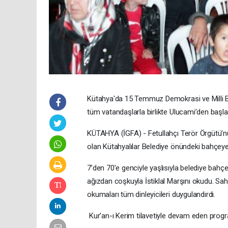
Kütahya'da 15 Temmuz Demokrasi ve Milli Bir
tüm vatandaşlarla birlikte Ulucami’den başla
KÜTAHYA (İGFA) - Fetullahçı Terör Örgütü’
olan Kütahyalılar Belediye önündeki bahçeye 
7’den 70’e genciyle yaşlısıyla belediye bah
ağızdan coşkuyla İstiklal Marşını okudu. Sahn
okumaları tüm dinleyicileri duygulandırdı.
Kur’an-ı Kerim tilavetiyle devam eden progra