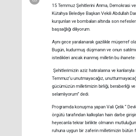
15 Temmuz Şehitlerini Anma, Demokrasi ve M
Kütahya Belediye Başkan Vekili Abdullah D
kurşunları ve bombaları altında son nefesler
başsağlığı diliyorum.
Aynı gece yaralanarak gazilikle müşerref o
Bugün, kudurmuş düşmanın ve onun satılmış 
istedikleri ancak inanmış milletin bu ihanet
Şehitlerimizin aziz hatıralarına ve kanlarıy
Temmuz'u unutmayacağız, unutturmayacağız
gücümüzün milletimizin birliği, beraberliği ve
selamlıyorum” dedi.
Programda konuşma yapan Vali Çelik “ Devleti
örgütü tarafından kalkışılan hain darbe giriş
heyecanla tekrar birlikte olmanın mutluluğun
ruhuna uygun bir zaferin milletimizin bütün f