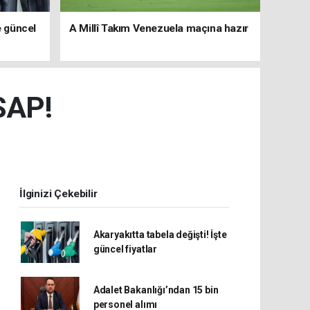
e güncel
A Millî Takım Venezuela maçına hazır
SAP!
İlginizi Çekebilir
Akaryakıtta tabela değişti! İşte
güncel fiyatlar
Adalet Bakanlığı’ndan 15 bin
personel alımı