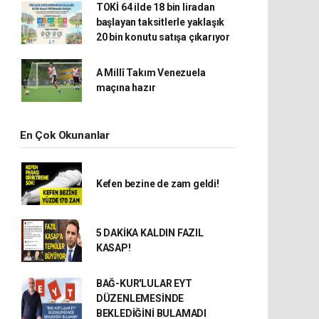
TOKİ 64 ilde 18 bin liradan
başlayan taksitlerle yaklaşık
20 bin konutu satışa çıkarıyor
A Millî Takım Venezuela
maçına hazır
En Çok Okunanlar
Kefen bezine de zam geldi!
5 DAKİKA KALDIN FAZIL
KASAP!
BAĞ-KUR'LULAR EYT
DÜZENLEMESİNDE
BEKLEDİĞİNİ BULAMADI