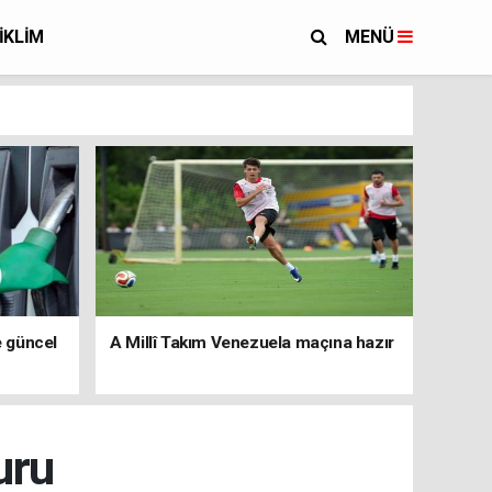
İKLİM
MENÜ
e güncel
A Millî Takım Venezuela maçına hazır
uru