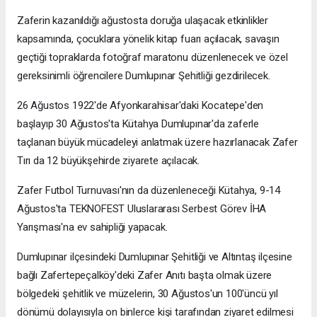
Zaferin kazanıldığı ağustosta doruğa ulaşacak etkinlikler
kapsamında, çocuklara yönelik kitap fuarı açılacak, savaşın
geçtiği topraklarda fotoğraf maratonu düzenlenecek ve özel
gereksinimli öğrencilere Dumlupınar Şehitliği gezdirilecek.
26 Ağustos 1922'de Afyonkarahisar'daki Kocatepe'den
başlayıp 30 Ağustos'ta Kütahya Dumlupınar'da zaferle
taçlanan büyük mücadeleyi anlatmak üzere hazırlanacak Zafer
Tırı da 12 büyükşehirde ziyarete açılacak.
Zafer Futbol Turnuvası'nın da düzenleneceği Kütahya, 9-14
Ağustos'ta TEKNOFEST Uluslararası Serbest Görev İHA
Yarışması'na ev sahipliği yapacak.
Dumlupınar ilçesindeki Dumlupınar Şehitliği ve Altıntaş ilçesine
bağlı Zafertepeçalköy'deki Zafer Anıtı başta olmak üzere
bölgedeki şehitlik ve müzelerin, 30 Ağustos'un 100'üncü yıl
dönümü dolayısıyla on binlerce kişi tarafından ziyaret edilmesi