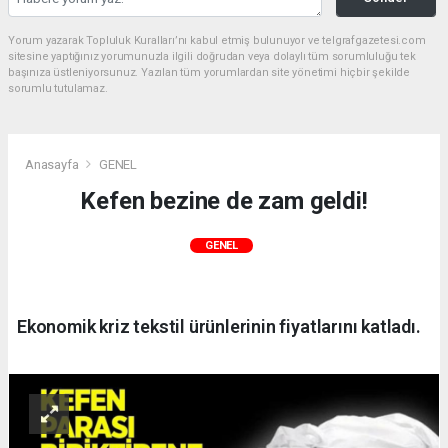
Yorum yazarak Topluluk Kuralları’nı kabul etmiş bulunuyor ve telgrafgazetesi.com
sitesine yaptığınız yorumunuzla ilgili doğrudan veya dolaylı tüm sorumluluğu tek
başınıza üstleniyorsunuz. Yazılan tüm yorumlardan site yönetimi hiçbir şekilde
sorumlu tutulamaz.
Anasayfa
GENEL
Kefen bezine de zam geldi!
GENEL
Ekonomik kriz tekstil ürünlerinin fiyatlarını katladı.