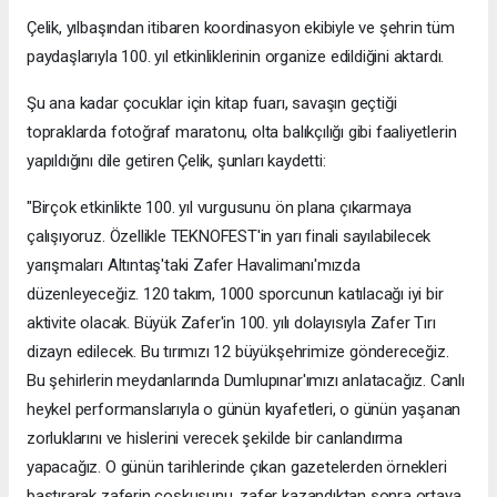
Çelik, yılbaşından itibaren koordinasyon ekibiyle ve şehrin tüm
paydaşlarıyla 100. yıl etkinliklerinin organize edildiğini aktardı.
Şu ana kadar çocuklar için kitap fuarı, savaşın geçtiği
topraklarda fotoğraf maratonu, olta balıkçılığı gibi faaliyetlerin
yapıldığını dile getiren Çelik, şunları kaydetti:
"Birçok etkinlikte 100. yıl vurgusunu ön plana çıkarmaya
çalışıyoruz. Özellikle TEKNOFEST'in yarı finali sayılabilecek
yarışmaları Altıntaş'taki Zafer Havalimanı'mızda
düzenleyeceğiz. 120 takım, 1000 sporcunun katılacağı iyi bir
aktivite olacak. Büyük Zafer'in 100. yılı dolayısıyla Zafer Tırı
dizayn edilecek. Bu tırımızı 12 büyükşehrimize göndereceğiz.
Bu şehirlerin meydanlarında Dumlupınar'ımızı anlatacağız. Canlı
heykel performanslarıyla o günün kıyafetleri, o günün yaşanan
zorluklarını ve hislerini verecek şekilde bir canlandırma
yapacağız. O günün tarihlerinde çıkan gazetelerden örnekleri
bastırarak zaferin coşkusunu, zafer kazandıktan sonra ortaya