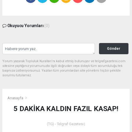
Okuyucu Yorumları
(0)
Gönder
Yorum yazarak Topluluk Kuralları’nı kabul etmiş bulunuyor ve telgrafgazetesi.com
sitesine yaptığınız yorumunuzla ilgili doğrudan veya dolaylı tüm sorumluluğu tek
başınıza üstleniyorsunuz. Yazılan tüm yorumlardan site yönetimi hiçbir şekilde
sorumlu tutulamaz.
Anasayfa
5 DAKİKA KALDIN FAZIL KASAP!
(TG) - Telgraf Gazetesi |