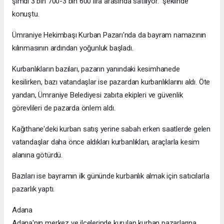
şimdi 3 bin 700-3 bin 600 lira arasında satılıyor." şeklinde
konuştu.
Ümraniye Hekimbaşı Kurban Pazarı'nda da bayram namazının
kılınmasının ardından yoğunluk başladı.
Kurbanlıkların bazıları, pazarın yanındaki kesimhanede
kesilirken, bazı vatandaşlar ise pazardan kurbanlıklarını aldı. Öte
yandan, Ümraniye Belediyesi zabıta ekipleri ve güvenlik
görevlileri de pazarda önlem aldı.
Kağıthane'deki kurban satış yerine sabah erken saatlerde gelen
vatandaşlar daha önce aldıkları kurbanlıkları, araçlarla kesim
alanına götürdü.
Bazıları ise bayramın ilk gününde kurbanlık almak için satıcılarla
pazarlık yaptı.
Adana
Adana'nın merkez ve ilçelerinde kurulan kurban pazarlarına