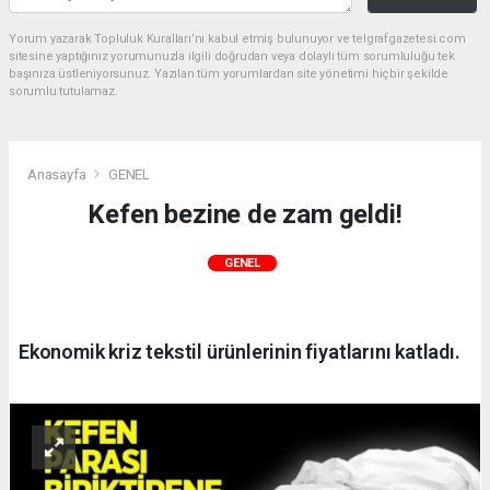
Yorum yazarak Topluluk Kuralları’nı kabul etmiş bulunuyor ve telgrafgazetesi.com
sitesine yaptığınız yorumunuzla ilgili doğrudan veya dolaylı tüm sorumluluğu tek
başınıza üstleniyorsunuz. Yazılan tüm yorumlardan site yönetimi hiçbir şekilde
sorumlu tutulamaz.
Anasayfa
GENEL
Kefen bezine de zam geldi!
GENEL
Ekonomik kriz tekstil ürünlerinin fiyatlarını katladı.