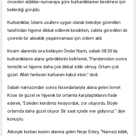
önceden aldıkları numaraya göre kurbanlıklarının kesilmesi için
beklediği görüldü.
Kurbanlıklar, İslami usullere uygun olarak belediye görevlileri
tarafından hijyene dikkat edilerek kesilirken, zabıta görevlileri de
çevrede bir aksaklık yaşanmaması için önlem aldı.
Kesim alanında sıra bekleyen Önder Narin, sabah 08.30'da
kurbanlıklarını alana getirdiklerini belirterek, "Pandemiden sonra
temizlik ve hijyene daha çok dikkat edilir olmuş. Ortam çok
güzel. Allah herkesin kurbanını kabul etsin." dedi.
Sabah namazından sonra hissedarlarıyla alana gelen İsmet
Köse de güzel ve hijyenik bir ortamla karşılaştıklarını ifade
ederek, "Eskiden kendimiz kesiyorduk, zor oluyordu. Böyle
ortamda daha güzel oluyor. Bir saat içinde eve gidiyoruz." diye
konuştu.
Ailesiyle kurban kesim alanına gelen Neşe Erbey, "Namazı kıldık,