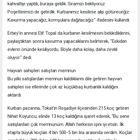
kahvaltıyı yaptık, buraya geldik. Sıramızı bekliyoruz.
Poşetlerimizi de getirdik. Kurbanımız kesilirse alıp götüreceğiz.
Kavurma yapacağız, komşulara dağıtacağız." ifadesini kullandı.
Erbey'in annesi Elif Topal da kurbanın kesilmesini beklediklerini,
paylaştıktan sonra kavurma yapacaklarını belirterek, "Eskiden
evlerin önünde kesiliyordu. Böyle daha kolay, daha zevkli
oluyor." dedi.
Hayvan sahipleri satıştan memnun
Bu yılki satışlardan memnun kaldıklarını dile getiren hayvan
sahipleri ise ellerinde çok az küçükbaş kurbanlık kaldığını
aktardı.
Kurban pazarına, Tokat'ın Reşadiye ilçesinden 215 koç getiren
Nihat Koyuncu, elinde 13 koç kaldığına işaret ederek, "Bu sene
satışlardan çok memnunum. Allah herkesin işini iyi etsin. İlk
etapta büyük koçları 4 bin 500-5 bin lira arasında verdim. Koçlar