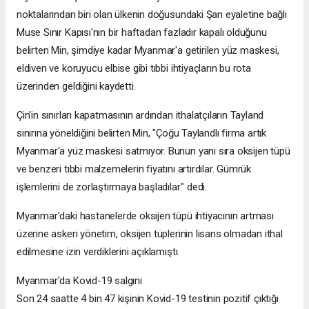
noktalarından biri olan ülkenin doğusundaki Şan eyaletine bağlı
Muse Sınır Kapısı'nın bir haftadan fazladır kapalı olduğunu
belirten Min, şimdiye kadar Myanmar'a getirilen yüz maskesi,
eldiven ve koruyucu elbise gibi tıbbi ihtiyaçların bu rota
üzerinden geldiğini kaydetti.
Çin'in sınırları kapatmasının ardından ithalatçıların Tayland
sınırına yöneldiğini belirten Min, "Çoğu Taylandlı firma artık
Myanmar'a yüz maskesi satmıyor. Bunun yanı sıra oksijen tüpü
ve benzeri tıbbi malzemelerin fiyatını artırdılar. Gümrük
işlemlerini de zorlaştırmaya başladılar." dedi.
Myanmar'daki hastanelerde oksijen tüpü ihtiyacının artması
üzerine askeri yönetim, oksijen tüplerinin lisans olmadan ithal
edilmesine izin verdiklerini açıklamıştı.
Myanmar'da Kovid-19 salgını
Son 24 saatte 4 bin 47 kişinin Kovid-19 testinin pozitif çıktığı