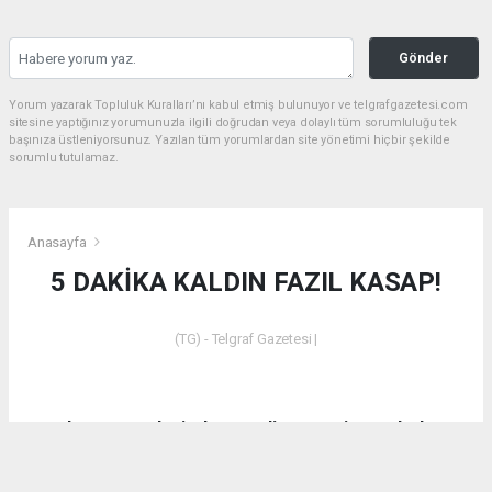
Gönder
Yorum yazarak Topluluk Kuralları’nı kabul etmiş bulunuyor ve telgrafgazetesi.com
sitesine yaptığınız yorumunuzla ilgili doğrudan veya dolaylı tüm sorumluluğu tek
başınıza üstleniyorsunuz. Yazılan tüm yorumlardan site yönetimi hiçbir şekilde
sorumlu tutulamaz.
Anasayfa
5 DAKİKA KALDIN FAZIL KASAP!
(TG) - Telgraf Gazetesi |
Dün akşam saatlerinde Emet’in Küreci Köyü’nde
çıkan yangından sonra eleştirilerde bulunan CHP
Kütahya Milletvekili Ali Fazıl Kasap’a vatandaşların