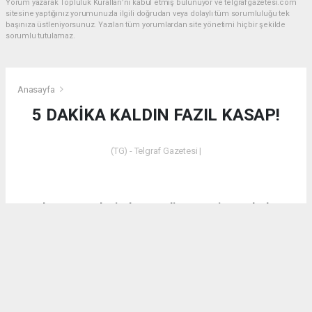
Yorum yazarak Topluluk Kuralları’nı kabul etmiş bulunuyor ve telgrafgazetesi.com
sitesine yaptığınız yorumunuzla ilgili doğrudan veya dolaylı tüm sorumluluğu tek
başınıza üstleniyorsunuz. Yazılan tüm yorumlardan site yönetimi hiçbir şekilde
sorumlu tutulamaz.
Anasayfa
5 DAKİKA KALDIN FAZIL KASAP!
(TG) - Telgraf Gazetesi |
Dün akşam saatlerinde Emet’in Küreci Köyü’nde
çıkan yangından sonra eleştirilerde bulunan CHP
Kütahya Milletvekili Ali Fazıl Kasap’a vatandaşların
tepkilerinin yanı sıra bir tepki de AK Parti Kütahya
Milletvekili İshak Gazel’den geldi.