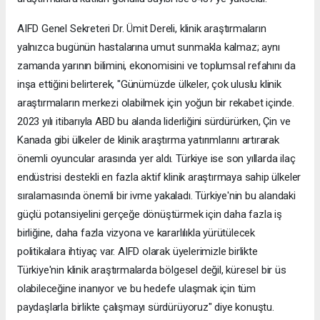
AIFD Genel Sekreteri Dr. Ümit Dereli, klinik araştırmaların
yalnızca bugünün hastalarına umut sunmakla kalmaz; aynı
zamanda yarının bilimini, ekonomisini ve toplumsal refahını da
inşa ettiğini belirterek, "Günümüzde ülkeler, çok uluslu klinik
araştırmaların merkezi olabilmek için yoğun bir rekabet içinde.
2023 yılı itibarıyla ABD bu alanda liderliğini sürdürürken, Çin ve
Kanada gibi ülkeler de klinik araştırma yatırımlarını artırarak
önemli oyuncular arasında yer aldı. Türkiye ise son yıllarda ilaç
endüstrisi destekli en fazla aktif klinik araştırmaya sahip ülkeler
sıralamasında önemli bir ivme yakaladı. Türkiye'nin bu alandaki
güçlü potansiyelini gerçeğe dönüştürmek için daha fazla iş
birliğine, daha fazla vizyona ve kararlılıkla yürütülecek
politikalara ihtiyaç var. AIFD olarak üyelerimizle birlikte
Türkiye'nin klinik araştırmalarda bölgesel değil, küresel bir üs
olabileceğine inanıyor ve bu hedefe ulaşmak için tüm
paydaşlarla birlikte çalışmayı sürdürüyoruz" diye konuştu.