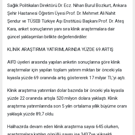
Sağlık Politikaları Direktörü Dr. Ecz. Nihan Burul Bozkurt, Ankara
Şehir Hastanesi Öğretim Üyesi Prof. Dr. Mehmet Ali Nahit
Şendur ve TÜSEB Türkiye Aşı Enstitüsü Başkanı Prof. Dr. Ateş
Kara, anket sonuçlarının yanı sıra klinik araştırmalara dair
güncel yaklaşımları birlikte değerlendirdiler.
KLİNİK ARAŞTIRMA YATIRIMLARINDA YÜZDE 69 ARTIŞ
AIFD üyeleri arasında yapılan anketin sonuçlarına göre klinik
araştırmalar için yapılan toplam yatırım miktarı bir önceki yıla
kıyasla yüzde 69 oranında artış göstererek 17 milyar TL'yi aştı.
Klinik araştırma yatırımları dolar bazında bir önceki yıla kıyasla
yüzde 22 oranında artışla 520 milyon dolara yaklaştı. Klinik
araştırma yatırımlarında son 5 yılın ortalama yıllık büyüme oranı
yaklaşık yüzde 89,7 oldu.
Halihazırda devam eden klinik araştırma sayısı 645 olurken,
araştırmalara katılan gönüllü sayısı ise 3437'ye yükseldi.