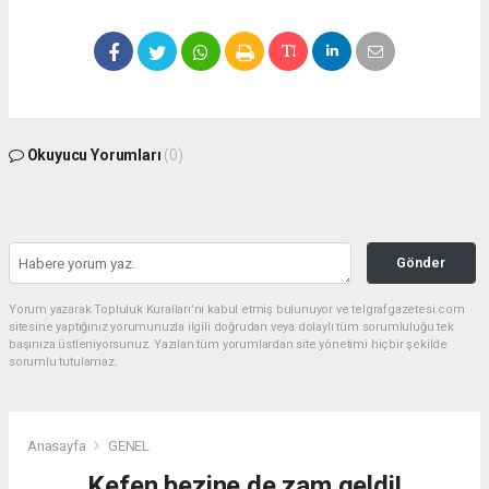
Okuyucu Yorumları
(0)
Gönder
Yorum yazarak Topluluk Kuralları’nı kabul etmiş bulunuyor ve telgrafgazetesi.com
sitesine yaptığınız yorumunuzla ilgili doğrudan veya dolaylı tüm sorumluluğu tek
başınıza üstleniyorsunuz. Yazılan tüm yorumlardan site yönetimi hiçbir şekilde
sorumlu tutulamaz.
Anasayfa
GENEL
Kefen bezine de zam geldi!