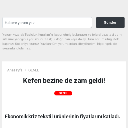
Gönder
Yorum yazarak Topluluk Kuralları’nı kabul etmiş bulunuyor ve telgrafgazetesi.com
sitesine yaptığınız yorumunuzla ilgili doğrudan veya dolaylı tüm sorumluluğu tek
başınıza üstleniyorsunuz. Yazılan tüm yorumlardan site yönetimi hiçbir şekilde
sorumlu tutulamaz.
Anasayfa
GENEL
Kefen bezine de zam geldi!
GENEL
Ekonomik kriz tekstil ürünlerinin fiyatlarını katladı.