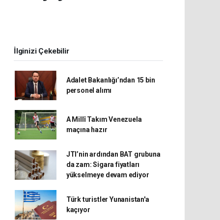
İlginizi Çekebilir
Adalet Bakanlığı’ndan 15 bin
personel alımı
A Millî Takım Venezuela
maçına hazır
JTI’nin ardından BAT grubuna
da zam: Sigara fiyatları
yükselmeye devam ediyor
Türk turistler Yunanistan'a
kaçıyor