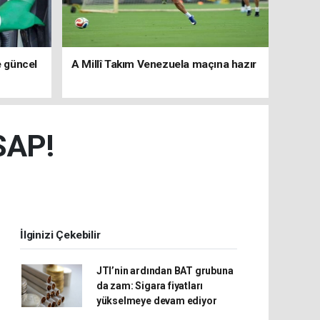
e güncel
A Millî Takım Venezuela maçına hazır
SAP!
İlginizi Çekebilir
JTI’nin ardından BAT grubuna
da zam: Sigara fiyatları
yükselmeye devam ediyor