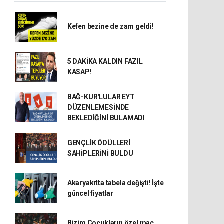
Kefen bezine de zam geldi!
5 DAKİKA KALDIN FAZIL
KASAP!
BAĞ-KUR'LULAR EYT
DÜZENLEMESİNDE
BEKLEDİĞİNİ BULAMADI
GENÇLİK ÖDÜLLERİ
SAHİPLERİNİ BULDU
Akaryakıtta tabela değişti! İşte
güncel fiyatlar
Bizim Çocukların özel maç