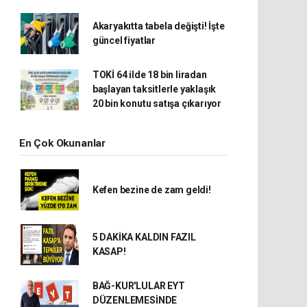
Akaryakıtta tabela değişti! İşte
güncel fiyatlar
TOKİ 64 ilde 18 bin liradan
başlayan taksitlerle yaklaşık
20 bin konutu satışa çıkarıyor
En Çok Okunanlar
Kefen bezine de zam geldi!
5 DAKİKA KALDIN FAZIL
KASAP!
BAĞ-KUR'LULAR EYT
DÜZENLEMESİNDE