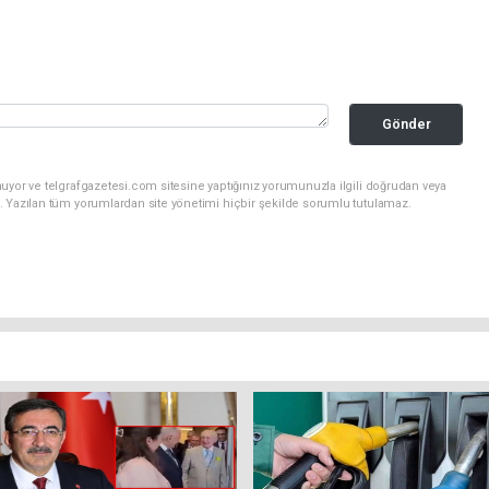
Gönder
uyor ve telgrafgazetesi.com sitesine yaptığınız yorumunuzla ilgili doğrudan veya
. Yazılan tüm yorumlardan site yönetimi hiçbir şekilde sorumlu tutulamaz.