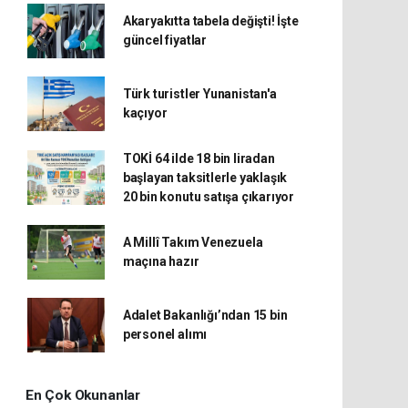
Akaryakıtta tabela değişti! İşte
güncel fiyatlar
Türk turistler Yunanistan'a
kaçıyor
TOKİ 64 ilde 18 bin liradan
başlayan taksitlerle yaklaşık
20 bin konutu satışa çıkarıyor
A Millî Takım Venezuela
maçına hazır
Adalet Bakanlığı’ndan 15 bin
personel alımı
En Çok Okunanlar