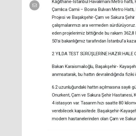
Kâğıthane-İstanbul Havalimanı Metro hattı, 
Çamlıca Camii – Bosna Bulvarı Metro Hattı, 
Projesi ve Başakşehir-Çam ve Sakura Şehir 
çalışmalarımızı ara vermeden sürdürüyoruz. 
eden projelerimiz bittiğinde bu rakam 362,8 
50’si bakanlığımız tarafından İstanbul’a kaza
2 YILDA TEST SÜRÜŞLERİNE HAZIR HALE 
Bakan Karaismailoğlu, Başakşehir- Kayaşehir
anımsatarak, bu hattın devralındığında fiziki
6.2 uzunluğundaki hattın açılmasına sayılı g
Onurkent, Çam ve Sakura Şehir Hastanesi, 
4 istasyon var. Tasarım hızı saatte 80 kilom
verebilecek kapasitede. Başakşehir-Kayaşeh
modern hastanelerinden olan Çam ve Sakura 