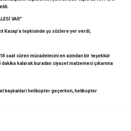
eldi.
ALESİ VAR”
zıl Kasap’a tepkisinde şu sözlere yer verdi;
k 18 saat süren mücadelesini en azından bir teşekkür
 dakika kalarak buradan siyaset malzemesi çıkarıma
el başkanları helikopter geçerken, helikopter