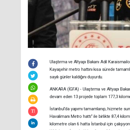
Ulaştırma ve Altyapı Bakanı Adil Karaismail
Kayaşehir metro hattını kısa sürede tamamla
sayılı günler kaldığını duyurdu.
ANKARA (İGFA) - Ulaştırma ve Altyapı Bakanı
devam eden 13 projede toplam 177,3 kilometr
İstanbul’da yapımı tamamlanıp, hizmete su
Havalimanı Metro hattı” ile birlikte 87,4 kil
kilometre olan 6 hatta İstanbul için çalışıyo