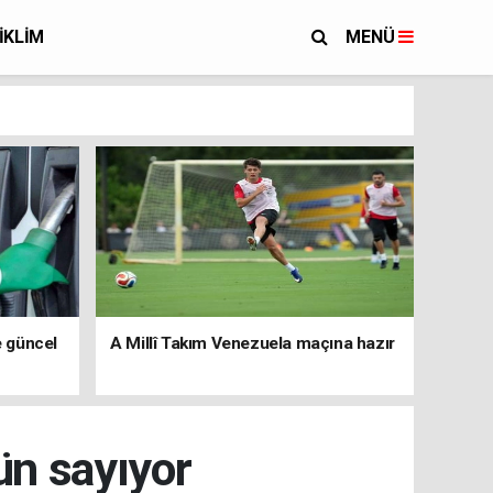
İKLİM
MENÜ
e güncel
A Millî Takım Venezuela maçına hazır
gün sayıyor