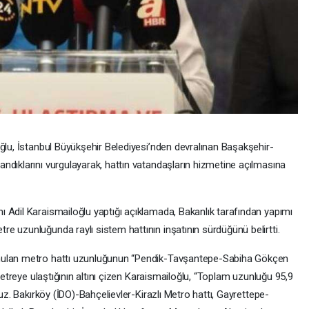
oğlu, İstanbul Büyükşehir Belediyesi’nden devralınan Başakşehir-
ndıklarını vurgulayarak, hattın vatandaşların hizmetine açılmasına
 Adil Karaismailoğlu yaptığı açıklamada, Bakanlık tarafından yapımı
e uzunluğunda raylı sistem hattının inşatının sürdüğünü belirtti.
nulan metro hattı uzunluğunun “Pendik-Tavşantepe-Sabiha Gökçen
ometreye ulaştığının altını çizen Karaismailoğlu, “Toplam uzunluğu 95,9
ruz. Bakırköy (İDO)-Bahçelievler-Kirazlı Metro hattı, Gayrettepe-