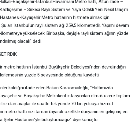
Halkalı-Başakşehir-İstanbul Havalimanı Metro hattı, Altunizade –
Kazlıçeşme – Sirkeci Raylı Sistem ve Yaya Odaklı Yeni Nesil Ulaşım
Hastanesi-Kayaşehir Metro hatlarının hizmete almak için
Şu an İstanbul’un raylı sistem ağı 259,5 kilometredir. Yapımı devam
kilometreye yükselecek. Bir başka, deyişle raylı sistem ağının yüzde
ndırılmış olacak" dedi.
GETİRDİK
 metro hattının İstanbul Büyükşehir Belediyesi’nden devralındığını
 ilerlemesinin yüzde 5 seviyesinde olduğunu kaydetti.
ünler kaldığını ifade eden Bakan Karaismailoğlu, “Hattımızda
Kayaşehir ve Başakşehir Metrokent istasyonları olmak üzere toplam
etre olan araçlar ile saatte tek yönde 70 bin yolcuya hizmet
ir metro hattımızı tamamlayarak özellikle dünyanın en gelişmiş en
Şehir Hastanesi’yle buluşturacağız” diye konuştu.