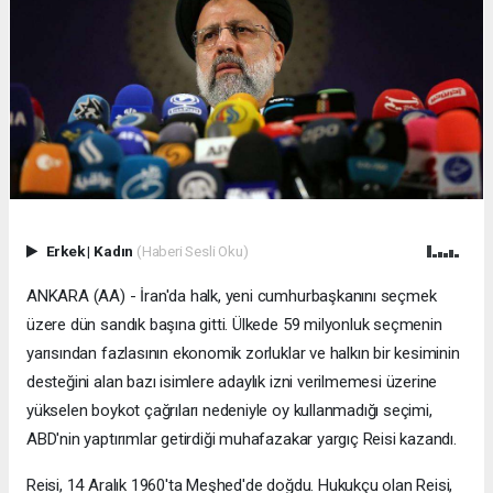
Erkek
|
Kadın
(Haberi Sesli Oku)
ANKARA (AA) - İran'da halk, yeni cumhurbaşkanını seçmek
üzere dün sandık başına gitti. Ülkede 59 milyonluk seçmenin
yarısından fazlasının ekonomik zorluklar ve halkın bir kesiminin
desteğini alan bazı isimlere adaylık izni verilmemesi üzerine
yükselen boykot çağrıları nedeniyle oy kullanmadığı seçimi,
ABD'nin yaptırımlar getirdiği muhafazakar yargıç Reisi kazandı.
Reisi, 14 Aralık 1960'ta Meşhed'de doğdu. Hukukçu olan Reisi,