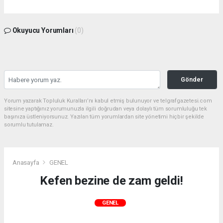
Okuyucu Yorumları
(0)
Gönder
Yorum yazarak Topluluk Kuralları’nı kabul etmiş bulunuyor ve telgrafgazetesi.com
sitesine yaptığınız yorumunuzla ilgili doğrudan veya dolaylı tüm sorumluluğu tek
başınıza üstleniyorsunuz. Yazılan tüm yorumlardan site yönetimi hiçbir şekilde
sorumlu tutulamaz.
Anasayfa
GENEL
Kefen bezine de zam geldi!
GENEL