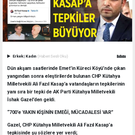
Erkek
|
Kadın
(Haberi Sesli Oku)
Dün akşam saatlerinde Emet’in Küreci Köyü’nde çıkan
yangından sonra eleştirilerde bulunan CHP Kütahya
Milletvekili Ali Fazıl Kasap’a vatandaşların tepkilerinin
yanı sıra bir tepki de AK Parti Kütahya Milletvekili
İshak Gazel’den geldi.
“700’e YAKIN KİŞİNİN EMEĞİ, MÜCADALESİ VAR”
Gazel, CHP Kütahya Milletvekili Ali Fazıl Kasap’a
tepkisinde şu sözlere yer verdi;