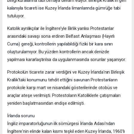
birliği kurallarına tabi olmaya devam ediyor. Birleşik Krallık'ın geri
kalanıyla ticareti ise Kuzey İrlanda limanlarında gümrüğe tabi
tutuluyor.
Katolik ayrılıkçılar ile İngiltere'yle Birlik yanlısı Protestanlar
arasındaki savaşı sona erdiren Belfast Anlaşması (Hayırlı
Cuma) gereği, kontrollerin yapılabildiği fiziki bir kara sınırı
oluşturulamıyor. Bu yüzden kontrollerin ancak denizde
yapılması kararlaştırılsa da uygulanmasında sorunlar yaşanıyor.
Protokolün ticarete zarar verdiğini ve Kuzey İrlanda'nın Birleşik
Krallık'taki konumunu tehdit ettiğini savunan Protestanların
protokole karşı mart ve nisandaki gösterilerinde otobüs ve
araçlar ateşe verilmişti. Protestoların Katoliklerle çatışmaları
yeniden başlatmasından endişe edilmişti.
İrlanda sorunu
İngiliz imparatorluğunun ilk sömürgesi İrlanda Adası'ndan
İngiltere'nin elinde kalan kısmı teşkil eden Kuzey İrlanda, 1960'lı