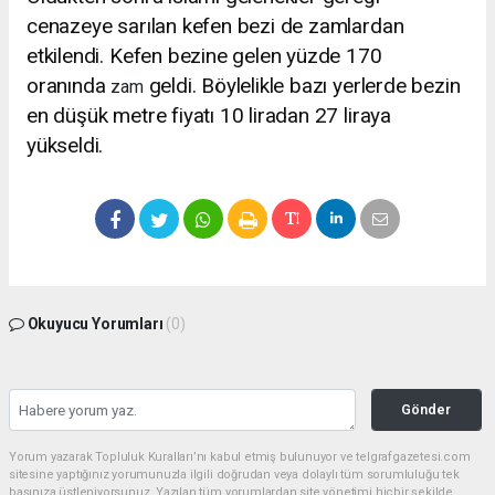
cenazeye sarılan kefen bezi de zamlardan
etkilendi. Kefen bezine gelen yüzde 170
oranında
geldi. Böylelikle bazı yerlerde bezin
zam
en düşük metre fiyatı 10 liradan 27 liraya
yükseldi.
Okuyucu Yorumları
(0)
Gönder
Yorum yazarak Topluluk Kuralları’nı kabul etmiş bulunuyor ve telgrafgazetesi.com
sitesine yaptığınız yorumunuzla ilgili doğrudan veya dolaylı tüm sorumluluğu tek
başınıza üstleniyorsunuz. Yazılan tüm yorumlardan site yönetimi hiçbir şekilde