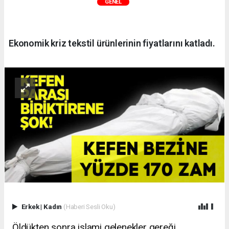
GENEL
Ekonomik kriz tekstil ürünlerinin fiyatlarını katladı.
Erkek
|
Kadın
(Haberi Sesli Oku)
Öldükten sonra islami gelenekler gereği