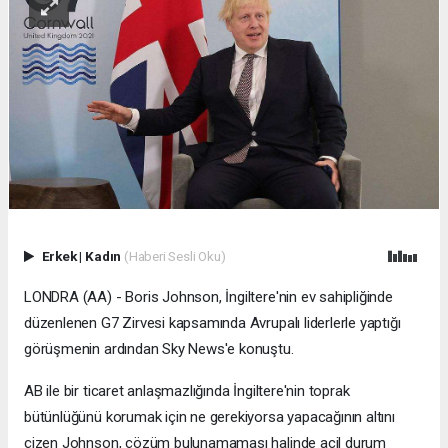
Erkek
|
Kadın
(Haberi Sesli Oku)
LONDRA (AA) - Boris Johnson, İngiltere'nin ev sahipliğinde
düzenlenen G7 Zirvesi kapsamında Avrupalı liderlerle yaptığı
görüşmenin ardından Sky News'e konuştu.
AB ile bir ticaret anlaşmazlığında İngiltere'nin toprak
bütünlüğünü korumak için ne gerekiyorsa yapacağının altını
çizen Johnson, çözüm bulunamaması halinde acil durum