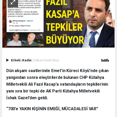
Erkek
|
Kadın
(Haberi Sesli Oku)
Dün akşam saatlerinde Emet’in Küreci Köyü’nde çıkan
yangından sonra eleştirilerde bulunan CHP Kütahya
Milletvekili Ali Fazıl Kasap’a vatandaşların tepkilerinin
yanı sıra bir tepki de AK Parti Kütahya Milletvekili
İshak Gazel’den geldi.
“700’e YAKIN KİŞİNİN EMEĞİ, MÜCADALESİ VAR”