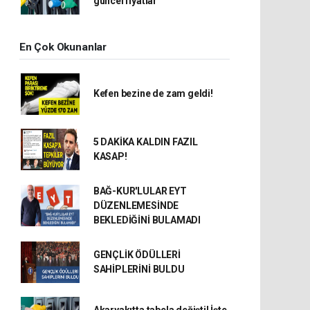
güncel fiyatlar
En Çok Okunanlar
Kefen bezine de zam geldi!
5 DAKİKA KALDIN FAZIL
KASAP!
BAĞ-KUR'LULAR EYT
DÜZENLEMESİNDE
BEKLEDİĞİNİ BULAMADI
GENÇLİK ÖDÜLLERİ
SAHİPLERİNİ BULDU
Akaryakıtta tabela değişti! İşte