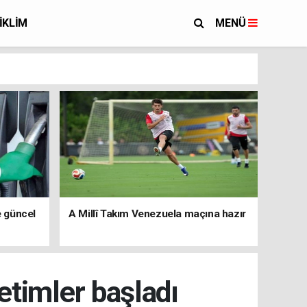
İKLİM
MENÜ
e güncel
A Millî Takım Venezuela maçına hazır
etimler başladı