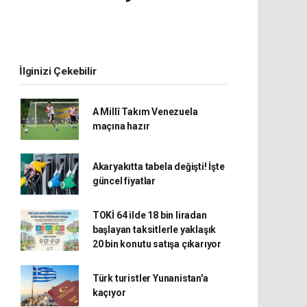
İlginizi Çekebilir
A Millî Takım Venezuela
maçına hazır
Akaryakıtta tabela değişti! İşte
güncel fiyatlar
TOKİ 64 ilde 18 bin liradan
başlayan taksitlerle yaklaşık
20 bin konutu satışa çıkarıyor
Türk turistler Yunanistan'a
kaçıyor