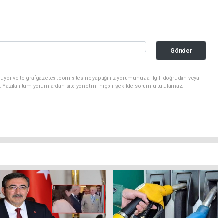
Gönder
uyor ve telgrafgazetesi.com sitesine yaptığınız yorumunuzla ilgili doğrudan veya
. Yazılan tüm yorumlardan site yönetimi hiçbir şekilde sorumlu tutulamaz.