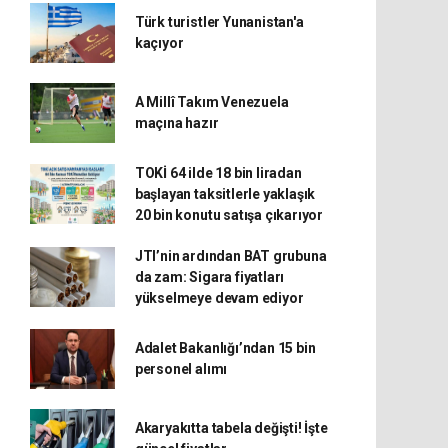
Türk turistler Yunanistan'a
kaçıyor
A Millî Takım Venezuela
maçına hazır
TOKİ 64 ilde 18 bin liradan
başlayan taksitlerle yaklaşık
20 bin konutu satışa çıkarıyor
JTI’nin ardından BAT grubuna
da zam: Sigara fiyatları
yükselmeye devam ediyor
Adalet Bakanlığı’ndan 15 bin
personel alımı
Akaryakıtta tabela değişti! İşte