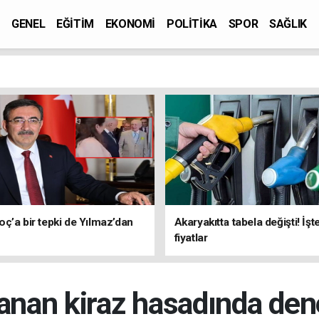
GENEL
EĞİTİM
EKONOMİ
POLİTİKA
SPOR
SAĞLIK
ç’a bir tepki de Yılmaz’dan
Akaryakıtta tabela değişti! İşt
fiyatlar
lanan kiraz hasadında den