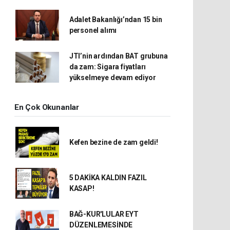
Adalet Bakanlığı’ndan 15 bin
personel alımı
JTI’nin ardından BAT grubuna
da zam: Sigara fiyatları
yükselmeye devam ediyor
En Çok Okunanlar
Kefen bezine de zam geldi!
5 DAKİKA KALDIN FAZIL
KASAP!
BAĞ-KUR'LULAR EYT
DÜZENLEMESİNDE