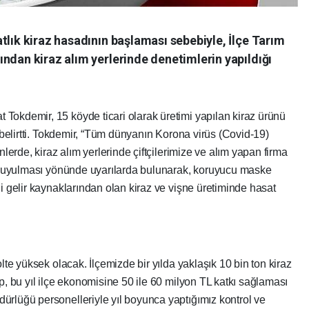
tlık kiraz hasadının başlaması sebebiyle, İlçe Tarım
ndan kiraz alım yerlerinde denetimlerin yapıldığı
Tokdemir, 15 köyde ticari olarak üretimi yapılan kiraz ürünü
ı belirtti. Tokdemir, “Tüm dünyanın Korona virüs (Covid-19)
nlerde, kiraz alım yerlerinde çiftçilerimize ve alım yapan firma
ine uyulması yönünde uyarılarda bulunarak, koruyucu maske
li gelir kaynaklarından olan kiraz ve vişne üretiminde hasat
olte yüksek olacak. İlçemizde bir yılda yaklaşık 10 bin ton kiraz
p, bu yıl ilçe ekonomisine 50 ile 60 milyon TL katkı sağlaması
ürlüğü personelleriyle yıl boyunca yaptığımız kontrol ve