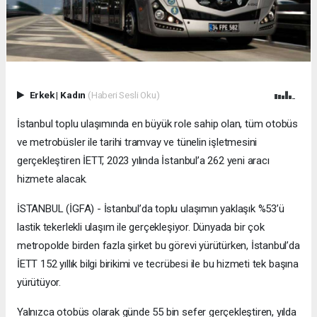
Erkek
|
Kadın
(Haberi Sesli Oku)
İstanbul toplu ulaşımında en büyük role sahip olan, tüm otobüs
ve metrobüsler ile tarihi tramvay ve tünelin işletmesini
gerçekleştiren İETT, 2023 yılında İstanbul’a 262 yeni aracı
hizmete alacak.
İSTANBUL (İGFA) - İstanbul’da toplu ulaşımın yaklaşık %53’ü
lastik tekerlekli ulaşım ile gerçekleşiyor. Dünyada bir çok
metropolde birden fazla şirket bu görevi yürütürken, İstanbul’da
İETT 152 yıllık bilgi birikimi ve tecrübesi ile bu hizmeti tek başına
yürütüyor.
Yalnızca otobüs olarak günde 55 bin sefer gerçekleştiren, yılda