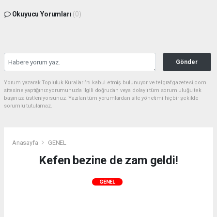
Okuyucu Yorumları
(0)
Gönder
Yorum yazarak Topluluk Kuralları’nı kabul etmiş bulunuyor ve telgrafgazetesi.com
sitesine yaptığınız yorumunuzla ilgili doğrudan veya dolaylı tüm sorumluluğu tek
başınıza üstleniyorsunuz. Yazılan tüm yorumlardan site yönetimi hiçbir şekilde
sorumlu tutulamaz.
Anasayfa
GENEL
Kefen bezine de zam geldi!
GENEL