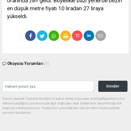
oranında
geldi. Böylelikle bazı yerlerde bezin
zam
en düşük metre fiyatı 10 liradan 27 liraya
yükseldi.
Okuyucu Yorumları
(0)
Gönder
Yorum yazarak Topluluk Kuralları’nı kabul etmiş bulunuyor ve telgrafgazetesi.com
sitesine yaptığınız yorumunuzla ilgili doğrudan veya dolaylı tüm sorumluluğu tek
başınıza üstleniyorsunuz. Yazılan tüm yorumlardan site yönetimi hiçbir şekilde
sorumlu tutulamaz.