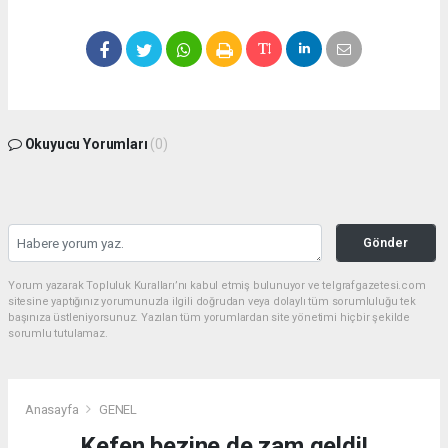
Okuyucu Yorumları
(0)
Gönder
Yorum yazarak Topluluk Kuralları’nı kabul etmiş bulunuyor ve telgrafgazetesi.com
sitesine yaptığınız yorumunuzla ilgili doğrudan veya dolaylı tüm sorumluluğu tek
başınıza üstleniyorsunuz. Yazılan tüm yorumlardan site yönetimi hiçbir şekilde
sorumlu tutulamaz.
Anasayfa
GENEL
Kefen bezine de zam geldi!