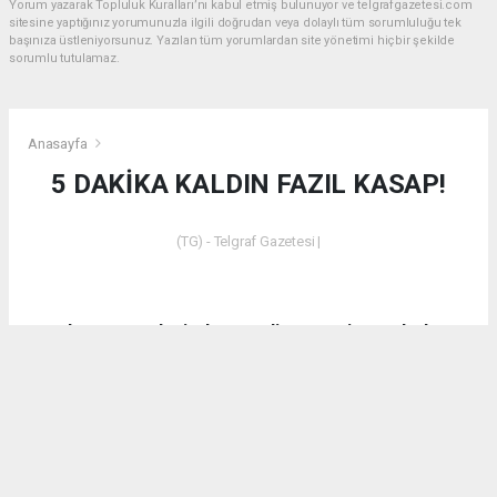
Yorum yazarak Topluluk Kuralları’nı kabul etmiş bulunuyor ve telgrafgazetesi.com
sitesine yaptığınız yorumunuzla ilgili doğrudan veya dolaylı tüm sorumluluğu tek
başınıza üstleniyorsunuz. Yazılan tüm yorumlardan site yönetimi hiçbir şekilde
sorumlu tutulamaz.
Anasayfa
5 DAKİKA KALDIN FAZIL KASAP!
(TG) - Telgraf Gazetesi |
Dün akşam saatlerinde Emet’in Küreci Köyü’nde
çıkan yangından sonra eleştirilerde bulunan CHP
Kütahya Milletvekili Ali Fazıl Kasap’a vatandaşların
tepkilerinin yanı sıra bir tepki de AK Parti Kütahya
Milletvekili İshak Gazel’den geldi.