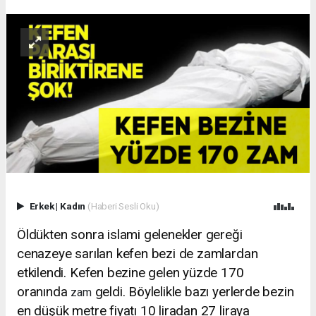
Erkek
|
Kadın
(Haberi Sesli Oku)
Öldükten sonra islami gelenekler gereği
cenazeye sarılan kefen bezi de zamlardan
etkilendi. Kefen bezine gelen yüzde 170
oranında
geldi. Böylelikle bazı yerlerde bezin
zam
en düşük metre fiyatı 10 liradan 27 liraya