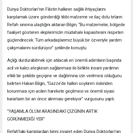
Dünya Doktorları’nın Filistin halkının sağlık ihtiyaçlarını
karşılamak üzere gönderdiği tıbbi malzeme ve ilaç dolu tırların
Refah sınırına ulaştığını aktaran Bilgin, “Bu malzemeler, bölgede
faaliyet gösteren ekiplerimizin müdahale kapasitesini nispeten
güçlendirecek. Tüm arkadaşlarımız büyük bir özveriyle yardım
çalışmalarını sürdürüyor” şeklinde konuştu.
Açlığı durdurabilmek için atılacak en önemli adımların başında
acil ve kalıcı ateşkesin sağlanması ile birlikte insani yardımın
etkili bir şekilde geçişine ve dağıtımına izin verilmesi olduğunu
belirten Hakan Bilgin, “Gazze'de halkın soykırım riskinden
korunması için acilen harekete geçilmesi ve önemli siyasi
kararların bir an önce alınması gerekiyor” vurgusunu yaptı.
“YAŞAMLA ÖLÜM ARASINDAKİ ÇİZGİNİN ARTIK
GÖRÜNMEDİĞİ YER”
Refah’taki kamplardan birini ziyaret eden Dünya Doktorları’nın