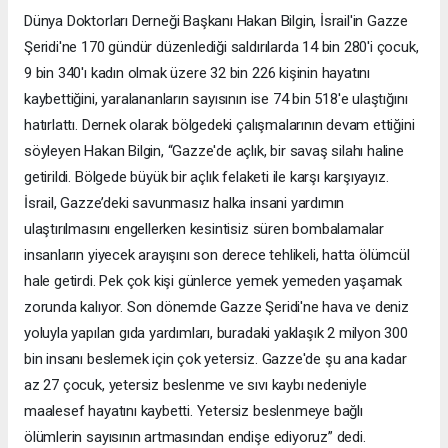
Dünya Doktorları Derneği Başkanı Hakan Bilgin, İsrail'in Gazze
Şeridi'ne 170 gündür düzenlediği saldırılarda 14 bin 280'i çocuk,
9 bin 340'ı kadın olmak üzere 32 bin 226 kişinin hayatını
kaybettiğini, yaralananların sayısının ise 74 bin 518'e ulaştığını
hatırlattı. Dernek olarak bölgedeki çalışmalarının devam ettiğini
söyleyen Hakan Bilgin, “Gazze'de açlık, bir savaş silahı haline
getirildi. Bölgede büyük bir açlık felaketi ile karşı karşıyayız.
İsrail, Gazze’deki savunmasız halka insani yardımın
ulaştırılmasını engellerken kesintisiz süren bombalamalar
insanların yiyecek arayışını son derece tehlikeli, hatta ölümcül
hale getirdi. Pek çok kişi günlerce yemek yemeden yaşamak
zorunda kalıyor. Son dönemde Gazze Şeridi'ne hava ve deniz
yoluyla yapılan gıda yardımları, buradaki yaklaşık 2 milyon 300
bin insanı beslemek için çok yetersiz. Gazze'de şu ana kadar
az 27 çocuk, yetersiz beslenme ve sıvı kaybı nedeniyle
maalesef hayatını kaybetti. Yetersiz beslenmeye bağlı
ölümlerin sayısının artmasından endişe ediyoruz” dedi.