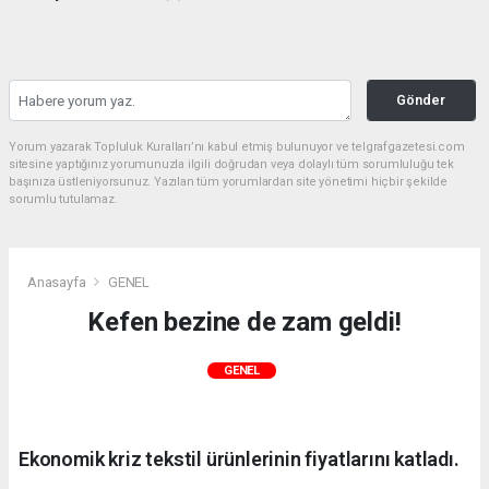
Gönder
Yorum yazarak Topluluk Kuralları’nı kabul etmiş bulunuyor ve telgrafgazetesi.com
sitesine yaptığınız yorumunuzla ilgili doğrudan veya dolaylı tüm sorumluluğu tek
başınıza üstleniyorsunuz. Yazılan tüm yorumlardan site yönetimi hiçbir şekilde
sorumlu tutulamaz.
Anasayfa
GENEL
Kefen bezine de zam geldi!
GENEL
Ekonomik kriz tekstil ürünlerinin fiyatlarını katladı.