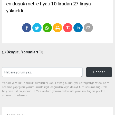
en düşük metre fiyatı 10 liradan 27 liraya
yükseldi.
Okuyucu Yorumları
(0)
Gönder
Yorum yazarak Topluluk Kuralları’nı kabul etmiş bulunuyor ve telgrafgazetesi.com
sitesine yaptığınız yorumunuzla ilgili doğrudan veya dolaylı tüm sorumluluğu tek
başınıza üstleniyorsunuz. Yazılan tüm yorumlardan site yönetimi hiçbir şekilde
sorumlu tutulamaz.