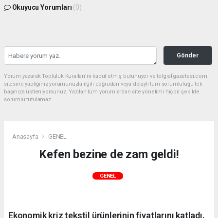
Okuyucu Yorumları
(0)
Gönder
Yorum yazarak Topluluk Kuralları’nı kabul etmiş bulunuyor ve telgrafgazetesi.com
sitesine yaptığınız yorumunuzla ilgili doğrudan veya dolaylı tüm sorumluluğu tek
başınıza üstleniyorsunuz. Yazılan tüm yorumlardan site yönetimi hiçbir şekilde
sorumlu tutulamaz.
Anasayfa
GENEL
Kefen bezine de zam geldi!
GENEL
Ekonomik kriz tekstil ürünlerinin fiyatlarını katladı.