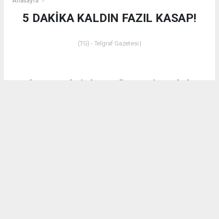
Anasayfa
5 DAKİKA KALDIN FAZIL KASAP!
(TG) - Telgraf Gazetesi |
Dün akşam saatlerinde Emet’in Küreci Köyü’nde
çıkan yangından sonra eleştirilerde bulunan CHP
Kütahya Milletvekili Ali Fazıl Kasap’a vatandaşların
tepkilerinin yanı sıra bir tepki de AK Parti Kütahya
Milletvekili İshak Gazel’den geldi.