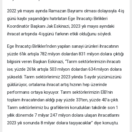
2022 yılı mayıs ayında Ramazan Bayramı olması dolayısıyla 4 iş
günü kaybı yaşandığını hatırlatan Ege İhracatçı Birlikleri
Koordinatör Başkanı Jak Eskinazi, 2023 yılı mayıs ayındaki
ihracat artışında 4 işgünü farkının etkili olduğunu söyledi.
Ege İhracatçı Birlikleri’nden yapılan sanayi ürünleri ihracatının
yüzde 6’lık artışla 782 milyon dolardan 831 milyon dolara çıktığı
bilgisini veren Başkan Eskinazi, “Tarım sektörlerimizin ihracatı
ise; yüzde 26’lık artışla 503 milyon dolardan 634 milyon dolara
yükseldi. Tarım sektörlerimiz 2023 yılında 5 aydır yüzümüzünü
güldürüyor, ortalama ihracat artış hızının hep üzerinde
performans ortaya koyuyor. Tarım sektörlerimizin EİB’nin
toplam ihracatından aldığı pay yüzde 33’ten, yüzde 40’a çıktı.
Tarım sektörlerimiz bu grafiklerini korudukları takdirde son 1
yıllık dönemde 7 milyar 247 milyon dolara ulaşan ihracatlarını
2023 yılı sonunda 8 milyar dolara taşıyacaklar” diye konuştu.