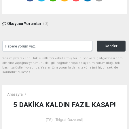
Okuyucu Yorumları
(0)
Gönder
Yorum yazarak Topluluk Kuralları’nı kabul etmiş bulunuyor ve telgrafgazetesi.com
sitesine yaptığınız yorumunuzla ilgili doğrudan veya dolaylı tüm sorumluluğu tek
başınıza üstleniyorsunuz. Yazılan tüm yorumlardan site yönetimi hiçbir şekilde
sorumlu tutulamaz.
Anasayfa
5 DAKİKA KALDIN FAZIL KASAP!
(TG) - Telgraf Gazetesi |