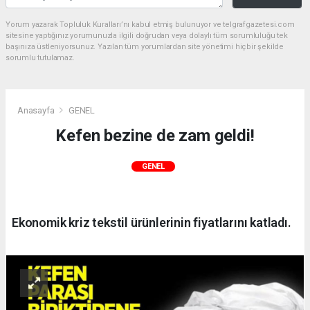
Yorum yazarak Topluluk Kuralları’nı kabul etmiş bulunuyor ve telgrafgazetesi.com
sitesine yaptığınız yorumunuzla ilgili doğrudan veya dolaylı tüm sorumluluğu tek
başınıza üstleniyorsunuz. Yazılan tüm yorumlardan site yönetimi hiçbir şekilde
sorumlu tutulamaz.
Anasayfa
GENEL
Kefen bezine de zam geldi!
GENEL
Ekonomik kriz tekstil ürünlerinin fiyatlarını katladı.