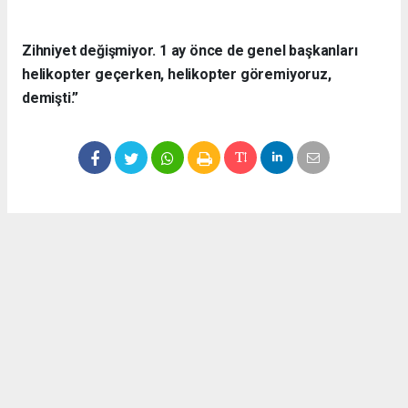
Zihniyet değişmiyor. 1 ay önce de genel başkanları
helikopter geçerken, helikopter göremiyoruz,
demişti.”
Okuyucu Yorumları
(0)
Gönder
Yorum yazarak Topluluk Kuralları’nı kabul etmiş bulunuyor ve telgrafgazetesi.com
sitesine yaptığınız yorumunuzla ilgili doğrudan veya dolaylı tüm sorumluluğu tek
başınıza üstleniyorsunuz. Yazılan tüm yorumlardan site yönetimi hiçbir şekilde
sorumlu tutulamaz.