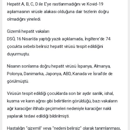
Hepatit A, B, C, D ile E'ye rastlanmadığını ve Kovid-19
aşılamasının virüsle alakası olduğuna dair tezlerin doğru
olmadığını yineledi.
Gizemli hepatit vakaları
DSÖ, 16 Nisan'da yaptığı yazılı açıklamada, İngiltere'de 74
çocukta sebebi belirsiz hepatit virüsü tespit edildiğini
duyurmuştu.
Nisanın sonlarına doğru hepatit virüsü İspanya, Almanya,
Polonya, Danimarka, Japonya, ABD, Kanada ve İsrail'de de
görülmüştü.
Virüsün tespit edildiği çocuklarda son bir aydır sarılık, ishal,
kusma ve karın ağrısı gibi belirtilerin görüldüğü, bazı vakaların
ağır karaciğer iltihabı geçirmeleri nedeniyle karaciğer nakli
yapılarak tedavi edildiği bildirilmişti.
Hastalığın "gizemli" veya "nedeni belirsiz" olarak tanımlanması,