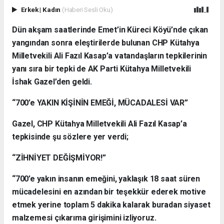
Erkek
|
Kadın
(Haberi Sesli Oku)
Dün akşam saatlerinde Emet’in Küreci Köyü’nde çıkan
yangından sonra eleştirilerde bulunan CHP Kütahya
Milletvekili Ali Fazıl Kasap’a vatandaşların tepkilerinin
yanı sıra bir tepki de AK Parti Kütahya Milletvekili
İshak Gazel’den geldi.
“700’e YAKIN KİŞİNİN EMEĞİ, MÜCADALESİ VAR”
Gazel, CHP Kütahya Milletvekili Ali Fazıl Kasap’a
tepkisinde şu sözlere yer verdi;
“ZİHNİYET DEĞİŞMİYOR!”
“700’e yakın insanın emeğini, yaklaşık 18 saat süren
mücadelesini en azından bir teşekkür ederek motive
etmek yerine toplam 5 dakika kalarak buradan siyaset
malzemesi çıkarıma girişimini izliyoruz.