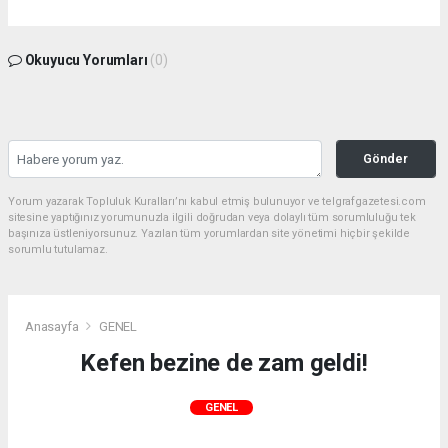
Okuyucu Yorumları
(0)
Gönder
Yorum yazarak Topluluk Kuralları’nı kabul etmiş bulunuyor ve telgrafgazetesi.com
sitesine yaptığınız yorumunuzla ilgili doğrudan veya dolaylı tüm sorumluluğu tek
başınıza üstleniyorsunuz. Yazılan tüm yorumlardan site yönetimi hiçbir şekilde
sorumlu tutulamaz.
Anasayfa
GENEL
Kefen bezine de zam geldi!
GENEL