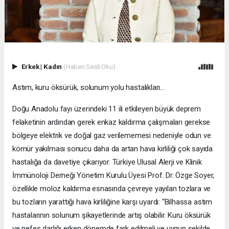
Erkek
|
Kadın
(Haberi Sesli Oku)
Astım, kuru öksürük, solunum yolu hastalıkları…
Doğu Anadolu fayı üzerindeki 11 ili etkileyen büyük deprem
felaketinin ardından gerek enkaz kaldırma çalışmaları gerekse
bölgeye elektrik ve doğal gaz verilememesi nedeniyle odun ve
kömür yakılması sonucu daha da artan hava kirliliği çok sayıda
hastalığa da davetiye çıkarıyor. Türkiye Ulusal Alerji ve Klinik
İmmünoloji Derneği Yönetim Kurulu Üyesi Prof. Dr. Özge Soyer,
özellikle moloz kaldırma esnasında çevreye yayılan tozlara ve
bu tozların yarattığı hava kirliliğine karşı uyardı: “Bilhassa astım
hastalarının solunum şikayetlerinde artış olabilir. Kuru öksürük
ve nefes darlığı erken dönemde fark edilmeli ve uygun şekilde