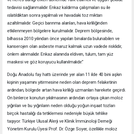
tedavisi sağlanmalıdır. Enkaz kaldırma çalışmaları su ile
ıslatıldıktan sonra yapılmalı ve havadaki toz miktarı
azaltılmalıdır. Geçici barınma alanları, hava kirliliğinden
etkilenmeyen bölgelere kurulmalıdır. Deprem bölgesinde,
bilhassa 2010 yılından önce yapılan binalarda bulunabilen ve
kanserojen olan asbeste maruz kalmak uzun vadede risklidir,
önlem alınmalıdır. Enkaz alanında eldiven, tulum, tam yüz
maskesi ve göz koruyucu kullanılmalıdır.”
Doğu Anadolu fay hattı üzerinde yer alan 11 ilde 40 bini aşkın
kişinin yaşamını yitirmesine neden olan deprem felaketinin
ardından, bölgede artan hava kirliliği uzmanları harekete geçirdi.
On binlerce konutun yıkılmasının ardından ortaya çıkan moloz
yığınları ve bu yığınların neden olduğu yoğun inşaat tozları
birçok hastalığı da tetiklemesi nedeniyle büyük tehlike
taşıyor. Türkiye Ulusal Alerji ve Klinik İmmünoloji Derneği
Yönetim Kurulu Üyesi Prof. Dr. Özge Soyer, özellikle moloz