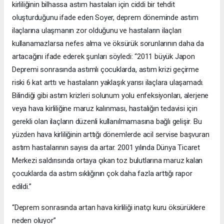
kirliliğinin bilhassa astım hastaları için ciddi bir tehdit
oluşturduğunu ifade eden Soyer, deprem döneminde astım
ilaçlarına ulaşmanın zor olduğunu ve hastaların ilaçları
kullanamazlarsa nefes alma ve öksürük sorunlarının daha da
artacağını ifade ederek şunları söyledi: “2011 büyük Japon
Depremi sonrasında astımlı çocuklarda, astım krizi geçirme
riski 6 kat arttı ve hastaların yaklaşık yarısı ilaçlara ulaşamadı.
Bilindiği gibi astım krizleri solunum yolu enfeksiyonları, alerjene
veya hava kirliliğine maruz kalınması, hastalığın tedavisi için
gerekli olan ilaçların düzenli kullanılmamasına bağlı gelişir. Bu
yüzden hava kirliliğinin arttığı dönemlerde acil servise başvuran
astım hastalarının sayısı da artar. 2001 yılında Dünya Ticaret
Merkezi saldırısında ortaya çıkan toz bulutlarına maruz kalan
çocuklarda da astım sıklığının çok daha fazla arttığı rapor
edildi.”
“Deprem sonrasında artan hava kirliliği inatçı kuru öksürüklere
neden oluyor”