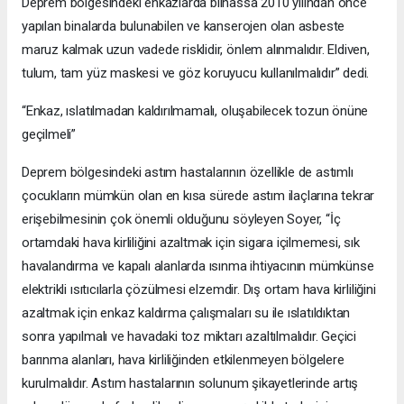
Deprem bölgesindeki enkazlarda bilhassa 2010 yılından önce
yapılan binalarda bulunabilen ve kanserojen olan asbeste
maruz kalmak uzun vadede risklidir, önlem alınmalıdır. Eldiven,
tulum, tam yüz maskesi ve göz koruyucu kullanılmalıdır” dedi.
“Enkaz, ıslatılmadan kaldırılmamalı, oluşabilecek tozun önüne
geçilmeli”
Deprem bölgesindeki astım hastalarının özellikle de astımlı
çocukların mümkün olan en kısa sürede astım ilaçlarına tekrar
erişebilmesinin çok önemli olduğunu söyleyen Soyer, “İç
ortamdaki hava kirliliğini azaltmak için sigara içilmemesi, sık
havalandırma ve kapalı alanlarda ısınma ihtiyacının mümkünse
elektrikli ısıtıcılarla çözülmesi elzemdir. Dış ortam hava kirliliğini
azaltmak için enkaz kaldırma çalışmaları su ile ıslatıldıktan
sonra yapılmalı ve havadaki toz miktarı azaltılmalıdır. Geçici
barınma alanları, hava kirliliğinden etkilenmeyen bölgelere
kurulmalıdır. Astım hastalarının solunum şikayetlerinde artış