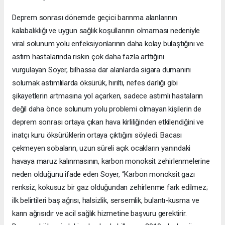
Deprem sonrası dönemde geçici barınma alanlarının
kalabalıklığı ve uygun sağlık koşullarının olmaması nedeniyle
viral solunum yolu enfeksiyonlarının daha kolay bulaştığını ve
astım hastalarında riskin çok daha fazla arttığını
vurgulayan Soyer, bilhassa dar alanlarda sigara dumanını
solumak astımlılarda öksürük, hırıltı, nefes darlığı gibi
şikayetlerin artmasına yol açarken, sadece astımlı hastaların
değil daha önce solunum yolu problemi olmayan kişilerin de
deprem sonrası ortaya çıkan hava kirliliğinden etkilendiğini ve
inatçı kuru öksürüklerin ortaya çıktığını söyledi. Bacası
çekmeyen sobaların, uzun süreli açık ocakların yanındaki
havaya maruz kalınmasının, karbon monoksit zehirlenmelerine
neden olduğunu ifade eden Soyer, “Karbon monoksit gazı
renksiz, kokusuz bir gaz olduğundan zehirlenme fark edilmez;
ilk belirtileri baş ağrısı, halsizlik, sersemlik, bulantı-kusma ve
karın ağrısıdır ve acil sağlık hizmetine başvuru gerektirir.