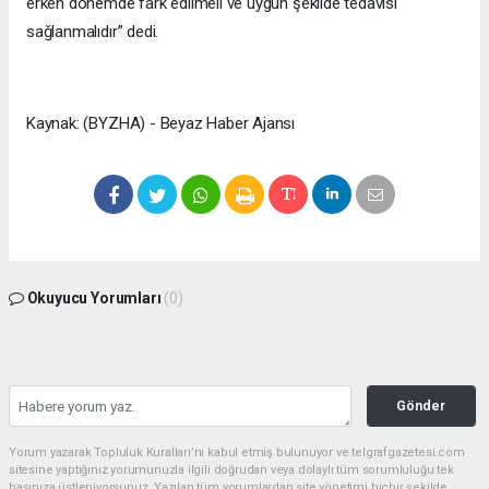
erken dönemde fark edilmeli ve uygun şekilde tedavisi
sağlanmalıdır” dedi.
Kaynak: (BYZHA) - Beyaz Haber Ajansı
Okuyucu Yorumları
(0)
Gönder
Yorum yazarak Topluluk Kuralları’nı kabul etmiş bulunuyor ve telgrafgazetesi.com
sitesine yaptığınız yorumunuzla ilgili doğrudan veya dolaylı tüm sorumluluğu tek
başınıza üstleniyorsunuz. Yazılan tüm yorumlardan site yönetimi hiçbir şekilde