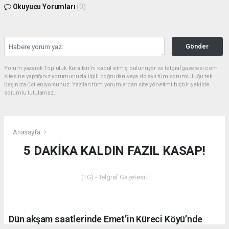
Okuyucu Yorumları
(0)
Gönder
Yorum yazarak Topluluk Kuralları’nı kabul etmiş bulunuyor ve telgrafgazetesi.com
sitesine yaptığınız yorumunuzla ilgili doğrudan veya dolaylı tüm sorumluluğu tek
başınıza üstleniyorsunuz. Yazılan tüm yorumlardan site yönetimi hiçbir şekilde
sorumlu tutulamaz.
Anasayfa
5 DAKİKA KALDIN FAZIL KASAP!
(TG) - Telgraf Gazetesi |
Dün akşam saatlerinde Emet’in Küreci Köyü’nde