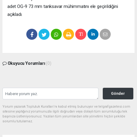
adet OG-9 73 mm tanksavar mühimmatını ele geçirildiğini
açıkladı.
Okuyucu Yorumları
(0)
Gönder
Yorum yazarak Topluluk Kuralları’nı kabul etmiş bulunuyor ve telgrafgazetesi.com
sitesine yaptığınız yorumunuzla ilgili doğrudan veya dolaylı tüm sorumluluğu tek
başınıza üstleniyorsunuz. Yazılan tüm yorumlardan site yönetimi hiçbir şekilde
sorumlu tutulamaz.