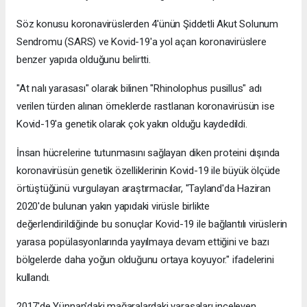
Söz konusu koronavirüslerden 4'ünün Şiddetli Akut Solunum
Sendromu (SARS) ve Kovid-19'a yol açan koronavirüslere
benzer yapıda olduğunu belirtti.
"At nalı yarasası" olarak bilinen "Rhinolophus pusillus" adı
verilen türden alınan örneklerde rastlanan koronavirüsün ise
Kovid-19'a genetik olarak çok yakın olduğu kaydedildi.
İnsan hücrelerine tutunmasını sağlayan diken proteini dışında
koronavirüsün genetik özelliklerinin Kovid-19 ile büyük ölçüde
örtüştüğünü vurgulayan araştırmacılar, "Tayland'da Haziran
2020'de bulunan yakın yapıdaki virüsle birlikte
değerlendirildiğinde bu sonuçlar Kovid-19 ile bağlantılı virüslerin
yarasa popülasyonlarında yayılmaya devam ettiğini ve bazı
bölgelerde daha yoğun olduğunu ortaya koyuyor." ifadelerini
kullandı.
2017'de Yünnan'daki mağaralardaki yarasaları inceleyen