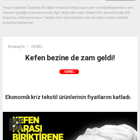
Yorum yazarak Topluluk Kuralları’nı kabul etmiş bulunuyor ve telgrafgazetesi.com
sitesine yaptığınız yorumunuzla ilgili doğrudan veya dolaylı tüm sorumluluğu tek
başınıza üstleniyorsunuz. Yazılan tüm yorumlardan site yönetimi hiçbir şekilde
sorumlu tutulamaz.
Anasayfa
GENEL
Kefen bezine de zam geldi!
GENEL
Ekonomik kriz tekstil ürünlerinin fiyatlarını katladı.