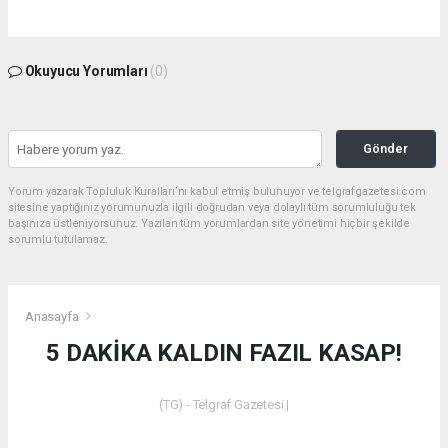
Okuyucu Yorumları
(0)
Gönder
Yorum yazarak Topluluk Kuralları’nı kabul etmiş bulunuyor ve telgrafgazetesi.com
sitesine yaptığınız yorumunuzla ilgili doğrudan veya dolaylı tüm sorumluluğu tek
başınıza üstleniyorsunuz. Yazılan tüm yorumlardan site yönetimi hiçbir şekilde
sorumlu tutulamaz.
Anasayfa
5 DAKİKA KALDIN FAZIL KASAP!
(TG) - Telgraf Gazetesi |